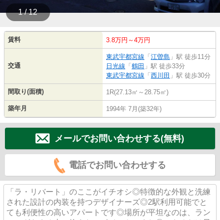
1 / 12
賃料
3.8万円～4万円
東武宇都宮線
「
江曽島
」駅 徒歩11分
交通
日光線
「
鶴田
」駅 徒歩33分
東武宇都宮線
「
西川田
」駅 徒歩30分
間取り(面積)
1R(27.13㎡～28.75㎡)
築年月
1994年 7月(築32年)
メールでお問い合わせする(無料)
電話でお問い合わせする
「ラ・リバート」のここがイチオシ◎特徴的な外観と洗練
された設計の内装を持つデザイナーズ◎2駅利用可能でと
ても利便性の高いアパートです◎場所が平坦なのは、ラン