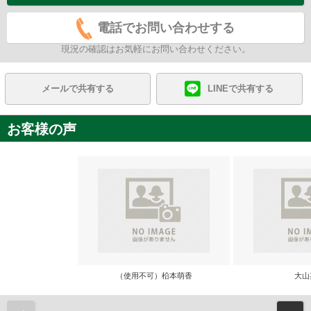
電話でお問い合わせする
現況の確認はお気軽にお問い合わせください。
メールで共有する
LINEで共有する
お客様の声
（使用不可）柗本萌香
大山