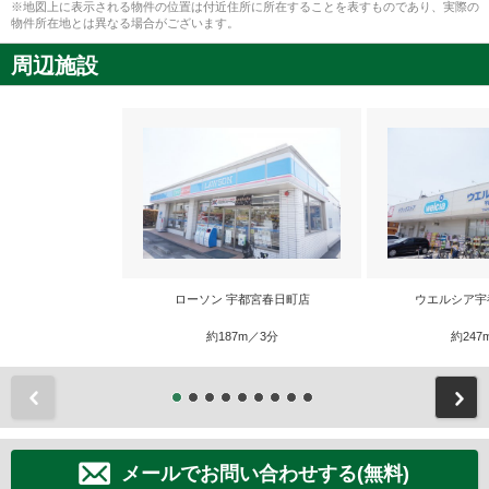
※地図上に表示される物件の位置は付近住所に所在することを表すものであり、実際の
物件所在地とは異なる場合がございます。
周辺施設
ローソン 宇都宮春日町店
ウエルシア宇
約187m／3分
約247
前
メールでお問い合わせする(無料)