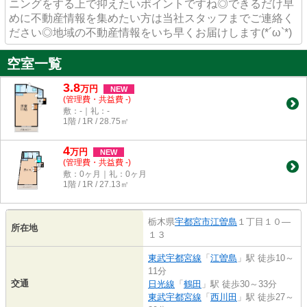
ニングをする上で抑えたいポイントですね◎できるだけ早
めに不動産情報を集めたい方は当社スタッフまでご連絡く
ださい◎地域の不動産情報をいち早くお届けします(*´ω`*)
空室一覧
3.8
万
円
NEW
(管理費・共益費 -)
敷：-｜礼：-
1階 / 1R / 28.75㎡
4
万
円
NEW
(管理費・共益費 -)
敷：0ヶ月｜礼：0ヶ月
1階 / 1R / 27.13㎡
栃木県
宇都宮市
江曽島
１丁目１０―
所在地
１３
東武宇都宮線
「
江曽島
」駅 徒歩10～
11分
交通
日光線
「
鶴田
」駅 徒歩30～33分
東武宇都宮線
「
西川田
」駅 徒歩27～