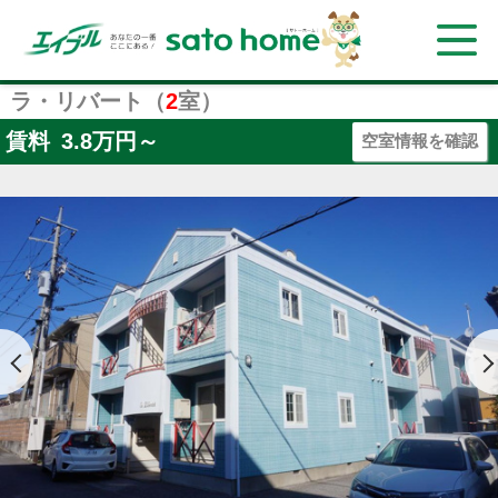
ラ・リバート（
2
室）
賃料
3.8
万円～
空室情報を確認