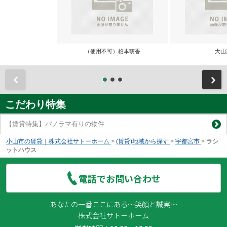
（使用不可）柗本萌香
大山
前
こだわり特集
【賃貸特集】パノラマ有りの物件
小山市の賃貸｜株式会社サトーホーム
>
(賃貸)地域から探す
>
宇都宮市
>
ラシ
ットハウス
電話でお問い合わせ
あなたの一番ここにある～笑顔と誠実～
株式会社サトーホーム