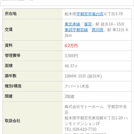
所在地
栃木県
宇都宮市
雀の宮
６丁目3-79
東北本線
「
雀宮
」駅 徒歩14～15分
交通
東武宇都宮線
「
西川田
」駅 車11分 4.
2km
賃料
4.2万円
管理費等
3,000円
面積
46.37㎡
築年数
1994年 10月 (築31年)
種別/構造
アパート/木造
階建
2階建
株式会社サトーホーム 宇都宮中央
店
栃木県宇都宮市東宿郷６丁目1-20 ハ
取扱会社
シモトマンション1F
TEL:028-610-7710