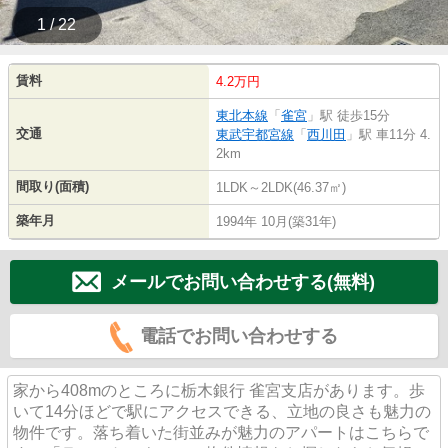
1 / 22
賃料
4.2万円
東北本線
「
雀宮
」駅 徒歩15分
交通
東武宇都宮線
「
西川田
」駅 車11分 4.
2km
間取り(面積)
1LDK～2LDK(46.37㎡)
築年月
1994年 10月(築31年)
メールでお問い合わせする(無料)
電話でお問い合わせする
家から408mのところに栃木銀行 雀宮支店があります。歩
いて14分ほどで駅にアクセスできる、立地の良さも魅力の
物件です。落ち着いた街並みが魅力のアパートはこちらで