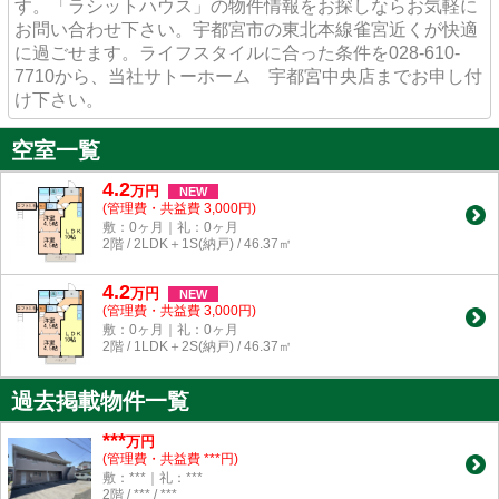
す。「ラシットハウス」の物件情報をお探しならお気軽に
お問い合わせ下さい。宇都宮市の東北本線雀宮近くが快適
に過ごせます。ライフスタイルに合った条件を028-610-
7710から、当社サトーホーム 宇都宮中央店までお申し付
け下さい。
空室一覧
4.2
万
円
NEW
(管理費・共益費 3,000円)
敷：0ヶ月｜礼：0ヶ月
2階 / 2LDK＋1S(納戸) / 46.37㎡
4.2
万
円
NEW
(管理費・共益費 3,000円)
敷：0ヶ月｜礼：0ヶ月
2階 / 1LDK＋2S(納戸) / 46.37㎡
過去掲載物件一覧
***
万円
(管理費・共益費 ***円)
敷：***｜礼：***
2階 / *** / ***