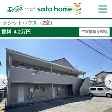
ラシットハウス（
2
室）
賃料
4.2
万円
空室情報を確認