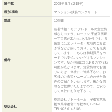
築年数
2008年 5月 (築18年)
種別/構造
マンション/鉄筋コンクリート
階建
10階建
新着情報：モア クレドールの空室情
報ならコチラ。ローソン 宇都宮宿郷
一丁目店が214mにある物件です。共
用部にはエレベータ・敷地内ごみ置
き場などが揃っており、とても充実
しています。こちらは初期費用をカ
ードでお支払いいただけるマンショ
備考
ンです。駅が周辺に2つあるので行動
範囲が広がります。賃貸情報でお困
りの方は、当社にご連絡下さい。お
客様のご希望やニーズに合わせた物
件のご紹介をいたします。確かな情
報をご提供いたしますので、ご安心
して当社にお任せ下さい。
株式会社サトーホーム 宇都宮東店
栃木県宇都宮市平松本町1223-9
取扱会社
TEL:028-614-3103