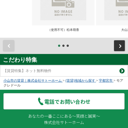
（使用不可）柗本萌香
大山
前
こだわり特集
【賃貸特集】ネット無料物件
小山市の賃貸｜株式会社サトーホーム
>
(賃貸)地域から探す
>
宇都宮市
>
モア
クレドール
電話でお問い合わせ
あなたの一番ここにある～笑顔と誠実～
株式会社サトーホーム