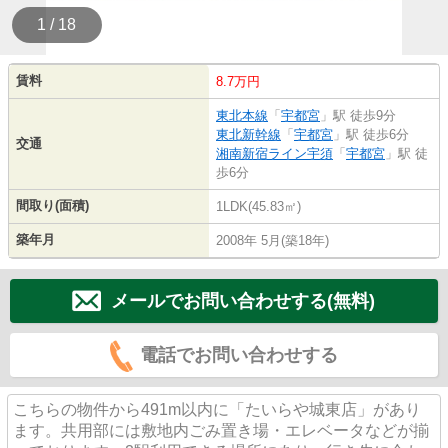
1 / 18
賃料
8.7万円
東北本線
「
宇都宮
」駅 徒歩9分
東北新幹線
「
宇都宮
」駅 徒歩6分
交通
湘南新宿ライン宇須
「
宇都宮
」駅 徒
歩6分
間取り(面積)
1LDK(45.83㎡)
築年月
2008年 5月(築18年)
メールでお問い合わせする(無料)
電話でお問い合わせする
こちらの物件から491m以内に「たいらや城東店」があり
ます。共用部には敷地内ごみ置き場・エレベータなどが揃