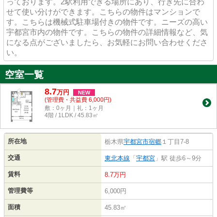
っております。2駅利用できる場所にあり、行き先に合わ
せて使い分けができます。こちらの物件はマンションで
す。こちらは機械式駐車場付きの物件です。ニーズの高い
宇都宮市内の物件です。こちらの物件の詳細情報など、気
になる点がございましたら、お気軽にお問い合わせくださ
い。
空室一覧
8.7
万
円
NEW
(管理費・共益費 6,000円)
敷：0ヶ月｜礼：1ヶ月
4階 / 1LDK / 45.83㎡
所在地
栃木県
宇都宮市
宿郷
１丁目7-8
交通
東北本線
「
宇都宮
」駅 徒歩6～9分
賃料
8.7万円
管理費等
6,000円
面積
45.83㎡