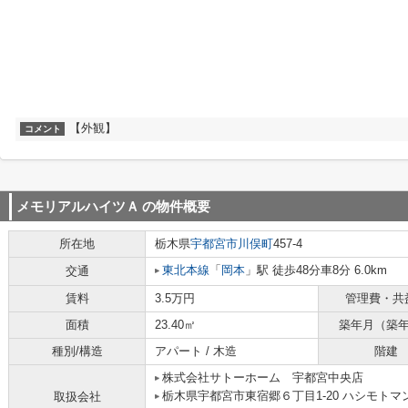
【外観】
コメント
メモリアルハイツＡ
の物件概要
所在地
栃木県
宇都宮市
川俣町
457-4
東北本線
「
岡本
」駅 徒歩48分車8分 6.0km
交通
賃料
3.5万円
管理費・共
面積
23.40㎡
築年月（築
種別/構造
アパート / 木造
階建
株式会社サトーホーム 宇都宮中央店
栃木県宇都宮市東宿郷６丁目1-20 ハシモトマ
取扱会社