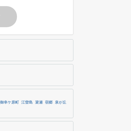
す
御幸ケ原町
江曽島
簗瀬
宿郷
泉が丘