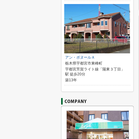
アン・ボヌールＡ
栃木県宇都宮市東峰町
宇都宮芳賀ライト線「陽東３丁目」
駅 徒歩20分
築13年