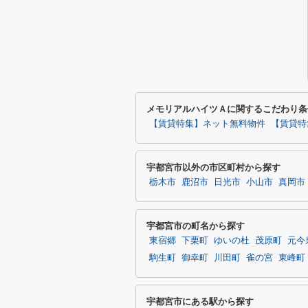
メモリアルハイツＡに関するこだわり条
【賃貸特集】ネット無料物件
【賃貸特
宇都宮市以外の市区町村から探す
栃木市
鹿沼市
日光市
小山市
真岡市
宇都宮市の町名から探す
東宿郷
下栗町
ゆいの杜
茂原町
元今
駒生町
御幸町
川田町
雀の宮
東峰町
宇都宮市にある駅から探す