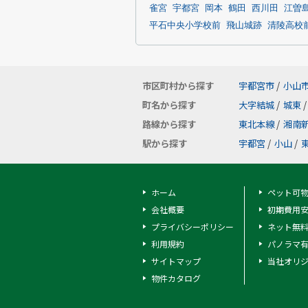
雀宮
宇都宮
岡本
鶴田
西川田
江曽
平石中央小学校前
飛山城跡
清陵高校
市区町村から探す
宇都宮市
/
小山
町名から探す
大字結城
/
城東
/
路線から探す
東北本線
/
湘南
駅から探す
宇都宮
/
小山
/
ホーム
ペット可
会社概要
初期費用
プライバシーポリシー
ネット無
利用規約
パノラマ
サイトマップ
当社オリ
物件カタログ