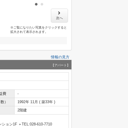
次へ
※ご覧になりたい写真をクリックすると
拡大されて表示されます。
情報の見方
【アパート】
益費
-
年数）
1992年 11月 ( 築33年 )
2階建
ンション1F
TEL:028-610-7710