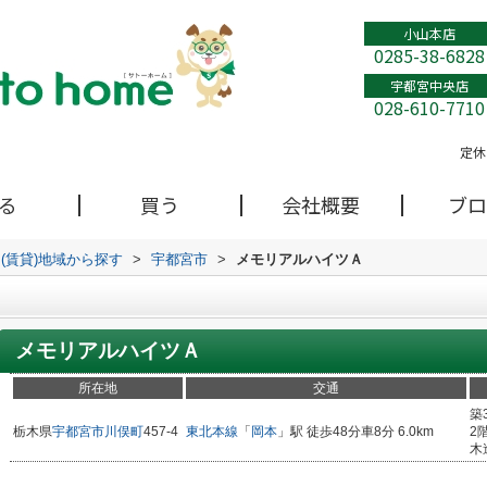
小山本店
0285-38-6828
宇都宮中央店
028-610-7710
定休
る
買う
会社概要
ブロ
(賃貸)地域から探す
>
宇都宮市
>
メモリアルハイツＡ
メモリアルハイツＡ
所在地
交通
築
栃木県
宇都宮市
川俣町
457-4
東北本線
「
岡本
」駅 徒歩48分車8分 6.0km
2
木