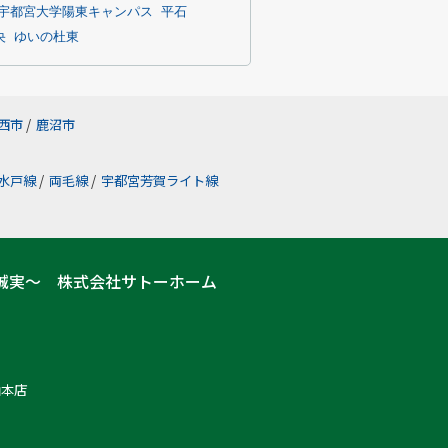
宇都宮大学陽東キャンパス
平石
央
ゆいの杜東
西市
/
鹿沼市
水戸線
/
両毛線
/
宇都宮芳賀ライト線
誠実～ 株式会社サトーホーム
山本店