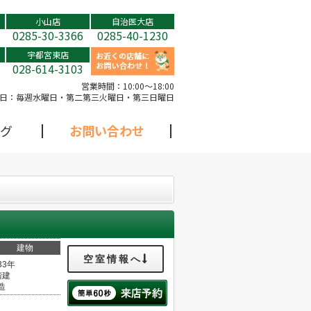
小山店
自治医大店
0285-30-3366
0285-40-1230
宇都宮東店
028-614-3103
営業時間：
10:00～18:00
日：
毎週水曜日・第二第三火曜日・第三日曜日
グ
お問い合わせ
建物
空室情報へ
33年
階建
造