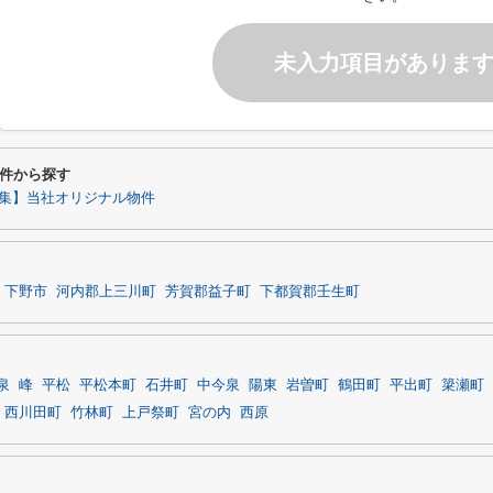
未入力項目がありま
件から探す
集】当社オリジナル物件
下野市
河内郡上三川町
芳賀郡益子町
下都賀郡壬生町
泉
峰
平松
平松本町
石井町
中今泉
陽東
岩曽町
鶴田町
平出町
簗瀬町
西川田町
竹林町
上戸祭町
宮の内
西原