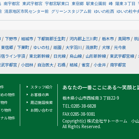
島
南宇都宮
東武宇都宮
宇都宮駅東口
東宿郷
駅東公園前
峰
陽東３丁目
前
清原地区市民センター前
グリーンスタジアム前
ゆいの杜西
ゆいの杜中
市
/
下野市
/
結城市
/
下都賀郡壬生町
/
河内郡上三川町
/
栃木市
/
真岡市
/
筑
東宿郷
/
下栗町
/
ゆいの杜
/
祇園
/
大字羽川
/
茂原町
/
犬塚
/
元今泉
新宿ライン宇須
/
東北新幹線
/
日光線
/
烏山線
/
山形新幹線
/
東武宇都宮線
/
東武宇都宮
/
小田林
/
自治医大
/
石橋
/
結城
/
雀宮
/
小金井
/
南宇都宮
あなたの一番ここにある～笑顔と
物件
スタッフ紹介
安めの物件
お客様の声
栃木県小山市西城南３丁目22-9
料物件
周辺施設検索
TEL:0285-38-6828
有り物件
お問い合わせ
FAX:0285-38-9381
ジナル物件
Copyright(c) 株式会社サトーホーム 小
All Rights Reserved.