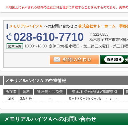
※地図上に表示される物件の位置は付近住所に所在することを表すものであり、実際
メモリアルハイツＡ
へのお問い合わせは
株式会社サトーホーム 宇都
028-610-7710
〒321-0953
栃木県宇都宮市東宿郷６
10:00〜18:00 定休日:毎週水曜日・第二第三火曜日・第三日
メモリアルハイツＡ
の空室情報
所在階
賃料
管理費・共益費
敷金/礼金/保証金/償却/敷引
2階
3.5万円
-
/
/
/
/
0ヶ月
0ヶ月
0ヶ月
-
-
メモリアルハイツＡ
へのお問い合わせ