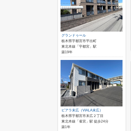
グランドゥール
栃木県宇都宮市平出町
東北本線「宇都宮」駅
築19年
ビアラ末広（VIALA末広）
栃木県宇都宮市末広２丁目
東北本線「雀宮」駅 徒歩24分
築1年