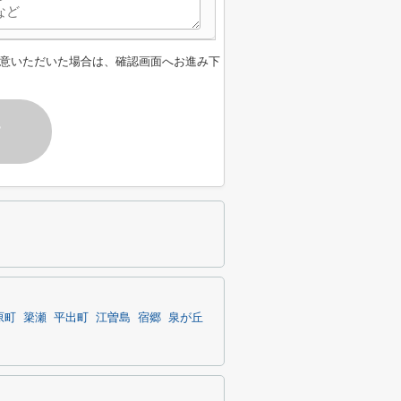
意いただいた場合は、確認画面へお進み下
す
原町
簗瀬
平出町
江曽島
宿郷
泉が丘