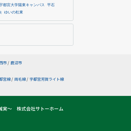
宇都宮大学陽東キャンパス
平石
央
ゆいの杜東
西市
/
鹿沼市
都宮線
/
両毛線
/
宇都宮芳賀ライト線
誠実～ 株式会社サトーホーム