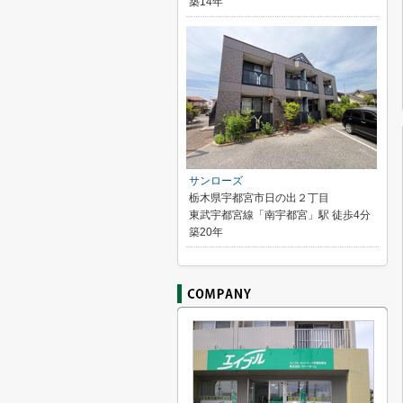
築14年
サンローズ
栃木県宇都宮市日の出２丁目
東武宇都宮線「南宇都宮」駅 徒歩4分
築20年