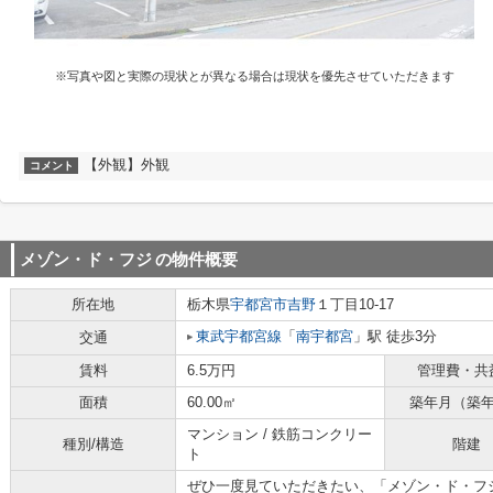
※写真や図と実際の現状とが異なる場合は現状を優先させていただきます
【外観】外観
コメント
メゾン・ド・フジ
の物件概要
所在地
栃木県
宇都宮市
吉野
１丁目10-17
東武宇都宮線
「
南宇都宮
」駅 徒歩3分
交通
賃料
6.5万円
管理費・共
面積
60.00㎡
築年月（築
マンション / 鉄筋コンクリー
種別/構造
階建
ト
ぜひ一度見ていただきたい、「メゾン・ド・フジ