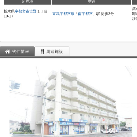
所在地
交通
築
栃木県
宇都宮市
吉野
１丁目
東武宇都宮線
「
南宇都宮
」駅 徒歩3分
5
10-17
鉄
物件情報
周辺施設