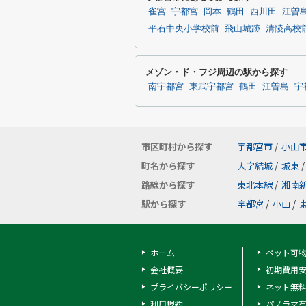
雀宮
宇都宮
岡本
鶴田
西川田
江曽
平石中央小学校前
飛山城跡
清陵高校
メゾン・ド・フジ周辺の駅から探す
南宇都宮
東武宇都宮
鶴田
江曽島
宇
市区町村から探す
宇都宮市
/
小山
町名から探す
大字結城
/
城東
/
路線から探す
東北本線
/
湘南
駅から探す
宇都宮
/
小山
/
ホーム
ペット可
会社概要
初期費用
プライバシーポリシー
ネット無
利用規約
パノラマ