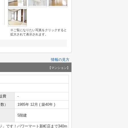
※ご覧になりたい写真をクリックすると
拡大されて表示されます。
情報の見方
【マンション】
益費
-
年数）
1985年 12月 ( 築40年 )
5階建
」です！パワーマート新町店まで340m