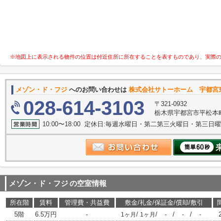
※地図上に表示される物件の位置は付近住所に所在することを表すものであり、実際
メゾン・ド・フジ
へのお問い合わせは
株式会社サトーホーム 宇都宮
028-614-3103
〒321-0932
栃木県宇都宮市平松本町1
10:00〜18:00 定休日:毎週水曜日・第二第三火曜日・第三日
メゾン・ド・フジ
の空室情報
所在階
賃料
管理費・共益費
敷金/礼金/保証金/償却/敷引
5階
6.5万円
-
/
/
/
/
1ヶ月
1ヶ月
-
-
-