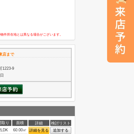
の物件所在地とは異なる場合がございます。
東店まで
223-9
曜日
間取り
面積
詳細
検討リスト
2LDK
60.00㎡
詳細を見る
追加する