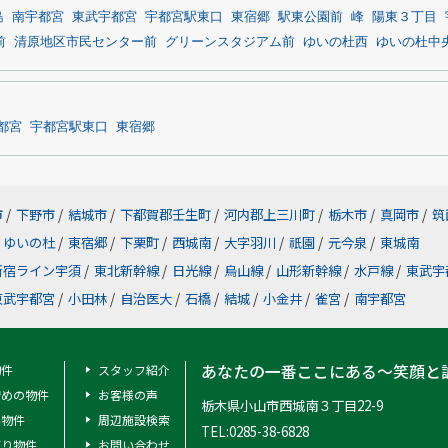
島
南宇都宮
東武宇都宮
宇都宮駅東口
東宿郷
駅東公園前
峰
陽東３丁目
前
清原地区市民センター前
グリーンスタジアム前
ゆいの杜西
ゆいの杜中
都宮
宇都宮駅東口
東宿郷
市
/
下野市
/
結城市
/
下都賀郡壬生町
/
河内郡上三川町
/
栃木市
/
真岡市
/
筑
ゆいの杜
/
東宿郷
/
下栗町
/
西城南
/
大字羽川
/
祇園
/
元今泉
/
東城南
新宿ライン宇須
/
東北新幹線
/
日光線
/
烏山線
/
山形新幹線
/
水戸線
/
東武宇
東武宇都宮
/
小田林
/
自治医大
/
石橋
/
結城
/
小金井
/
雀宮
/
南宇都宮
あなたの一番ここにある～笑顔と
物件
スタッフ紹介
安めの物件
お客様の声
栃木県小山市西城南３丁目22-9
料物件
周辺施設検索
TEL:0285-38-6828
有り物件
お問い合わせ