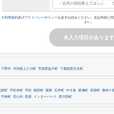
※
利用規約
及び
プライバシーポリシー
を必ずお読みください。左記内容に同
さい。
未入力項目がありま
下野市
河内郡上三川町
芳賀郡益子町
下都賀郡壬生町
茂原町
平松本町
平松
鶴田町
陽東
石井町
中今泉
簗瀬町
岩曽町
御幸ケ
竹林町
宮の内
西原
インターパーク
西川田町