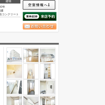
建物
空室情報へ
40年
階建
筋コンクリート