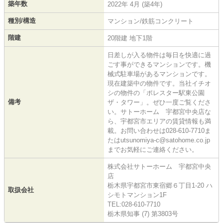
築年数
2022年 4月 (築4年)
種別/構造
マンション/鉄筋コンクリート
階建
20階建 地下1階
日差しが入る物件は毎日を快適に過
ごす事ができるマンションです。機
械式駐車場があるマンションです。
現在建築中の物件です。当社イチオ
シの物件の「ポレスター駅東公園
備考
ザ・タワー」。ぜひ一度ご覧くださ
い。サトーホーム 宇都宮中央店な
ら、宇都宮市エリアの賃貸情報も満
載。お問い合わせは028-610-7710ま
たはutsunomiya-c@satohome.co.jp
までお気軽にご連絡ください。
株式会社サトーホーム 宇都宮中央
店
栃木県宇都宮市東宿郷６丁目1-20 ハ
取扱会社
シモトマンション1F
TEL:028-610-7710
栃木県知事 (7) 第3803号