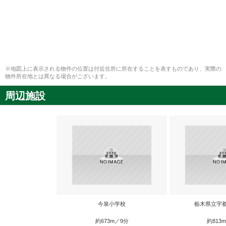
※地図上に表示される物件の位置は付近住所に所在することを表すものであり、実際の
物件所在地とは異なる場合がございます。
周辺施設
今泉小学校
栃木県立宇
約673m／9分
約813