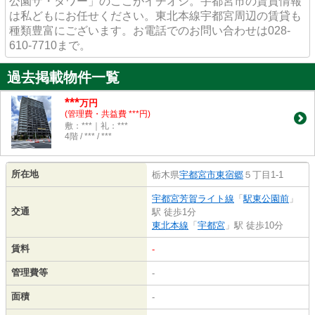
公園ザ・タワー」のここがイチオシ。宇都宮市の賃貸情報
は私どもにお任せください。東北本線宇都宮周辺の賃貸も
種類豊富にございます。お電話でのお問い合わせは028-
610-7710まで。
過去掲載物件一覧
***
万円
(管理費・共益費 ***円)
敷：***｜礼：***
4階 / *** / ***
所在地
栃木県
宇都宮市
東宿郷
５丁目1-1
宇都宮芳賀ライト線
「
駅東公園前
」
交通
駅 徒歩1分
東北本線
「
宇都宮
」駅 徒歩10分
賃料
-
管理費等
-
面積
-