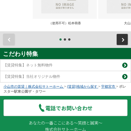
（使用不可）柗本萌香
大山
前
こだわり特集
【賃貸特集】ネット無料物件
【賃貸特集】当社オリジナル物件
小山市の賃貸｜株式会社サトーホーム
>
(賃貸)地域から探す
>
宇都宮市
>
ポレ
スター駅東公園ザ・タワー
電話でお問い合わせ
あなたの一番ここにある～笑顔と誠実～
株式会社サトーホーム