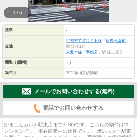
1 / 6
賃料
-
宇都宮芳賀ライト線
「
駅東公園前
」
交通
駅 徒歩1分
東北本線
「
宇都宮
」駅 徒歩10分
間取り(面積)
-(-)
築年月
2022年 4月(築4年)
メールでお問い合わせする(無料)
電話でお問い合わせする
かましんカルナ駅東店まで318mです。こちらの物件はマ
ンションです。現在建築中の物件です。「ポレスター駅東