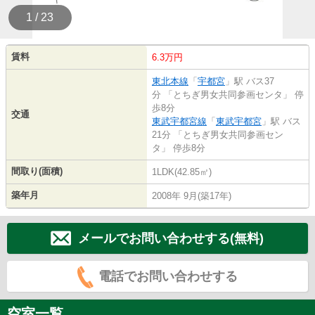
1 / 23
賃料
6.3万円
東北本線
「
宇都宮
」駅 バス37
分 「とちぎ男女共同参画センタ」 停
歩8分
交通
東武宇都宮線
「
東武宇都宮
」駅 バス
21分 「とちぎ男女共同参画セン
タ」 停歩8分
間取り(面積)
1LDK(42.85㎡)
築年月
2008年 9月(築17年)
メールでお問い合わせする(無料)
電話でお問い合わせする
空室一覧