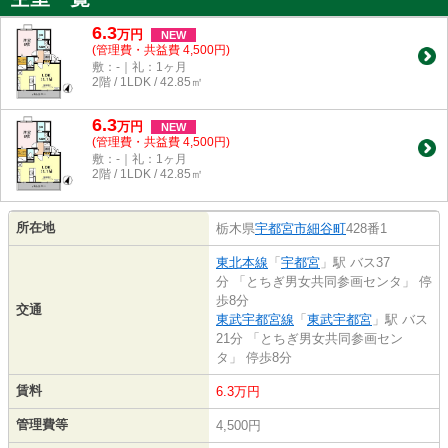
6.3
万
円
NEW
(管理費・共益費 4,500円)
敷：-｜礼：1ヶ月
2階 / 1LDK / 42.85㎡
6.3
万
円
NEW
(管理費・共益費 4,500円)
敷：-｜礼：1ヶ月
2階 / 1LDK / 42.85㎡
所在地
栃木県
宇都宮市
細谷町
428番1
東北本線
「
宇都宮
」駅 バス37
分 「とちぎ男女共同参画センタ」 停
歩8分
交通
東武宇都宮線
「
東武宇都宮
」駅 バス
21分 「とちぎ男女共同参画セン
タ」 停歩8分
賃料
6.3万円
管理費等
4,500円