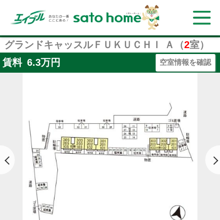
グランドキャッスルＦＵＫＵＣＨＩ Ａ（
2
室）
賃料
6.3
万円
空室情報を確認