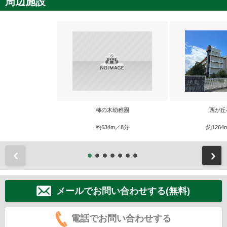
周辺施設
柿の木幼稚園
西が丘
約634m／8分
約1264
前
メールでお問い合わせする(無料)
電話でお問い合わせする