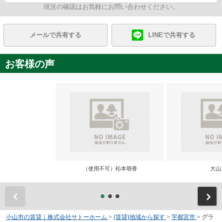
現況の確認はお気軽にお問い合わせください。
メールで共有する
LINEで共有する
お客様の声
（使用不可）柗本萌香
大山
前
小山市の賃貸｜株式会社サトーホーム
>
(賃貸)地域から探す
>
宇都宮市
>
グラ