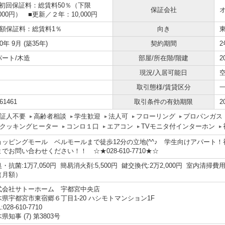
■初回保証料：総賃料50％（下限
保証会社
,000円） ■更新／２年：10,000円
月額保証料：総賃料1％
向き
90年 9月 (築35年)
契約期間
2
パート/木造
部屋/所在階/階建
2
現況/入居可能日
空
取引態様/賃貸区分
61461
取引条件の有効期限
2
証人不要
高齢者相談
学生歓迎
法人可
フローリング
プロパンガス
Hクッキングヒーター
コンロ１口
エアコン
TVモニタ付インターホン
ョッピングモール ベルモールまで徒歩12分の立地(^^♪ 学生向けアパート
でお問い合わせください！！ ☆★028-610-7710★☆
・抗菌:1万7,050円 簡易消火剤:5,500円 鍵交換代:2万2,000円 室内清掃費用:
（月額）
式会社サトーホーム 宇都宮中央店
木県宇都宮市東宿郷６丁目1-20 ハシモトマンション1F
:028-610-7710
県知事 (7) 第3803号