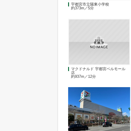
宇都宮市立陽東小学校
約373m／5分
マクドナルド 宇都宮ベルモール
店
約937m／12分