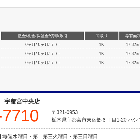
敷金/礼金/保証金/償却/敷引
間取り
専有面
0ヶ月/ 0ヶ月/ -/ -/ -
1K
17.32㎡
0ヶ月/ 0ヶ月/ -/ -/ -
1K
17.32㎡
0ヶ月/ 0ヶ月/ -/ -/ -
1K
17.32㎡
 宇都宮中央店
-7710
〒321-0953
栃木県宇都宮市東宿郷６丁目1-20 ハシ
 定休日:毎週水曜日・第二第三火曜日・第三日曜日