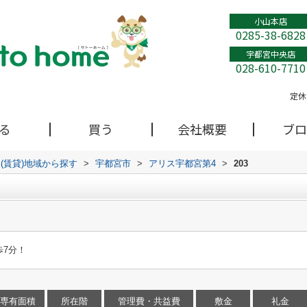
小山本店
0285-38-6828
宇都宮中央店
028-610-7710
定休
る
買う
会社概要
ブロ
(賃貸)地域から探す
>
宇都宮市
>
アリス宇都宮第4
>
203
7分！
専有面積
所在階
管理費・共益費
敷金
礼金