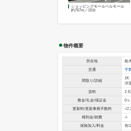
ショッピングモールベルモール
約767m／10分
物件概要
所在地
栃
交通
宇
1K
間取り/詳細
洋室
賃料
2.
敷金/礼金/保証金
0ヶ
更新料/更新事務手数料
-/
権利金/雑費
-/-
保険加入/料金
有/