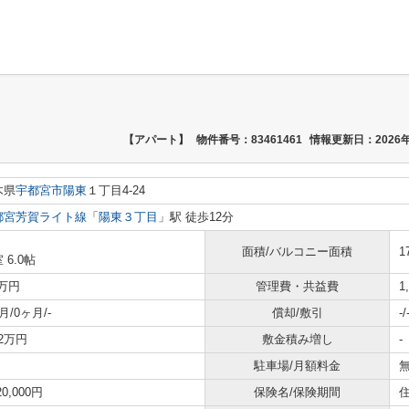
【アパート】
物件番号：83461461
情報更新日：2026年
木県
宇都宮市
陽東
１丁目4-24
都宮芳賀ライト線
「
陽東３丁目
」駅 徒歩12分
面積/バルコニー面積
1
 6.0帖
9万円
管理費・共益費
1
月/0ヶ月/-
償却/敷引
-/
2.2万円
敷金積み増し
-
駐車場/月額料金
無
20,000円
保険名/保険期間