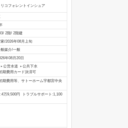
オリコフォレントインシュア
東
年
03/ 2階/ 2階建
家/2026年08月上旬
一般媒介/一般
026年08月20日
公営水道
公共下水
初期費用カード決済可
！初期費用等、サトーホーム宇都宮中央
4万9,500円 トラブルサポート:1,100