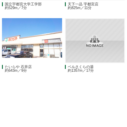
国立宇都宮大学工学部
天下一品 宇都宮店
約529m／7分
約825m／11分
たいらや 石井店
ベルさくらの湯
約643m／9分
約1357m／17分