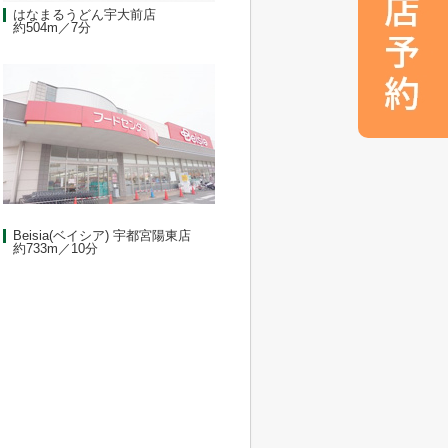
はなまるうどん宇大前店
約504m／7分
Beisia(ベイシア) 宇都宮陽東店
約733m／10分