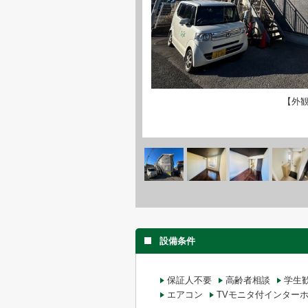
【外
設備条件
保証人不要
高齢者相談
学生
エアコン
TVモニタ付インター