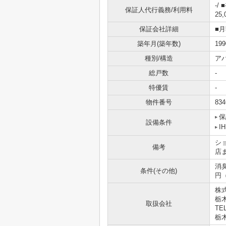
-/
保証人代行義務/利用料
25
保証会社詳細
■
築年月(築年数)
19
種別/構造
ア
総戸数
-
特優賃
-
物件番号
834
保
設備条件
I
シ
備考
店ま
消臭
条件(その他)
円
株
栃
取扱会社
TEL
栃木