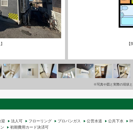
観】
【
※写真や図と実際の現状と
歓迎
法人可
フローリング
プロパンガス
公営水道
公共下水
I
ホン
初期費用カード決済可