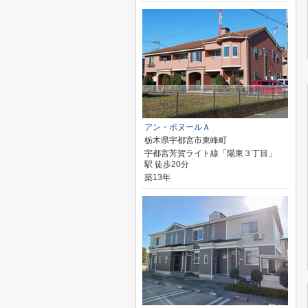
アン・ボヌールＡ
栃木県宇都宮市東峰町
宇都宮芳賀ライト線「陽東３丁目」
駅 徒歩20分
築13年