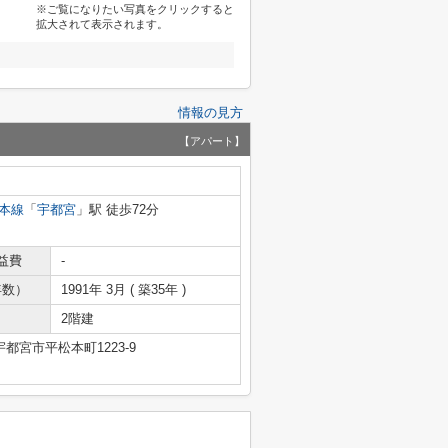
※ご覧になりたい写真をクリックすると
拡大されて表示されます。
情報の見方
【アパート】
本線
「
宇都宮
」駅 徒歩72分
益費
-
年数）
1991年 3月 ( 築35年 )
2階建
都宮市平松本町1223-9