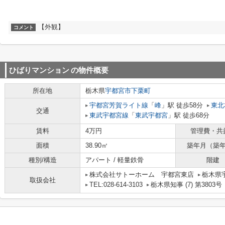
【外観】
コメント
ひばりマンション
の物件概要
所在地
栃木県
宇都宮市
下栗町
宇都宮芳賀ライト線
「
峰
」駅 徒歩58分
東北
交通
東武宇都宮線
「
東武宇都宮
」駅 徒歩68分
賃料
4万円
管理費・共
面積
38.90㎡
築年月（築
種別/構造
アパート / 軽量鉄骨
階建
株式会社サトーホーム 宇都宮東店
栃木県宇
取扱会社
TEL:028-614-3103
栃木県知事 (7) 第3803号