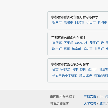
宇都宮市以外の市区町村から探す
栃木市
鹿沼市
日光市
小山市
真岡市
宇都宮市の町名から探す
東宿郷
下栗町
ゆいの杜
茂原町
峰
駒生町
宿郷
御幸町
雀の宮
川田町
宇都宮市にある駅から探す
雀宮
宇都宮
岡本
鶴田
西川田
江曽
平石中央小学校前
飛山城跡
清陵高校
市区町村から探す
宇都宮市
/
小山
町名から探す
大字結城
/
城東
/