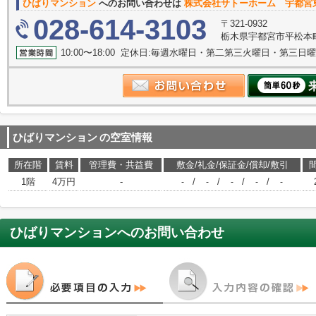
ひばりマンション
へのお問い合わせは
株式会社サトーホーム 宇都宮
028-614-3103
〒321-0932
栃木県宇都宮市平松本町1
10:00〜18:00 定休日:毎週水曜日・第二第三火曜日・第三日
ひばりマンション
の空室情報
所在階
賃料
管理費・共益費
敷金/礼金/保証金/償却/敷引
1階
4万円
-
/
/
/
/
-
-
-
-
-
ひばりマンション
へのお問い合わせ