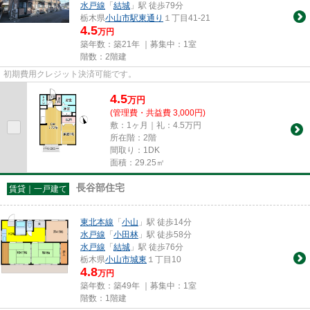
水戸線
「
結城
」駅 徒歩79分
栃木県
小山市
駅東通り
１丁目41-21
4.5
万円
築年数：築21年 ｜募集中：
1室
階数：2階建
初期費用クレジット決済可能です。
4.5
万
円
(管理費・共益費 3,000円)
敷：1ヶ月｜礼：4.5万円
所在階：2階
間取り：1DK
面積：29.25㎡
長谷部住宅
賃貸｜一戸建て
東北本線
「
小山
」駅 徒歩14分
水戸線
「
小田林
」駅 徒歩58分
水戸線
「
結城
」駅 徒歩76分
栃木県
小山市
城東
１丁目10
4.8
万円
築年数：築49年 ｜募集中：
1室
階数：1階建