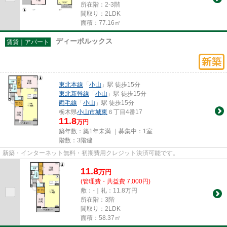
所在階：2-3階
間取り：2LDK
面積：77.16㎡
ディーポルックス
賃貸｜アパート
東北本線
「
小山
」駅 徒歩15分
東北新幹線
「
小山
」駅 徒歩15分
両毛線
「
小山
」駅 徒歩15分
栃木県
小山市
城東
６丁目4番17
11.8
万円
築年数：築1年未満 ｜募集中：
1室
階数：3階建
新築・インターネット無料・初期費用クレジット決済可能です。
11.8
万
円
(管理費・共益費 7,000円)
敷：-｜礼：11.8万円
所在階：3階
間取り：2LDK
面積：58.37㎡