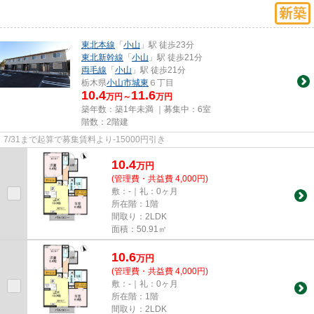
東北本線
「
小山
」駅 徒歩23分
東北新幹線
「
小山
」駅 徒歩21分
両毛線
「
小山
」駅 徒歩21分
栃木県
小山市
城東
６丁目
10.4
11.6
万円～
万円
築年数：築1年未満 ｜募集中：
6室
階数：2階建
7/31まで起算で募集賃料より‐15000円引き
10.4
万
円
(管理費・共益費 4,000円)
敷：-｜礼：0ヶ月
所在階：1階
間取り：2LDK
面積：50.91㎡
10.6
万
円
(管理費・共益費 4,000円)
敷：-｜礼：0ヶ月
所在階：1階
間取り：2LDK