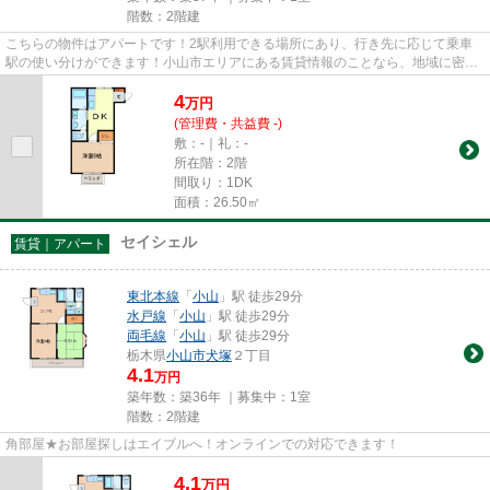
階数：2階建
こちらの物件はアパートです！2駅利用できる場所にあり、行き先に応じて乗車
駅の使い分けができます！小山市エリアにある賃貸情報のことなら、地域に密着
した当社へお任せください！当...
4
万
円
(管理費・共益費 -)
敷：-｜礼：-
所在階：2階
間取り：1DK
面積：26.50㎡
セイシェル
賃貸｜アパート
東北本線
「
小山
」駅 徒歩29分
水戸線
「
小山
」駅 徒歩29分
両毛線
「
小山
」駅 徒歩29分
栃木県
小山市
犬塚
２丁目
4.1
万円
築年数：築36年 ｜募集中：
1室
階数：2階建
角部屋★お部屋探しはエイブルへ！オンラインでの対応できます！
4.1
万
円