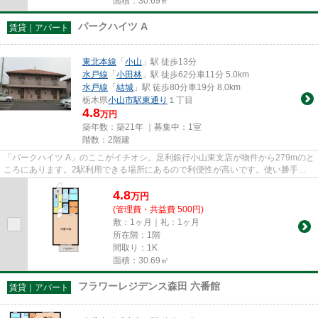
面積：30.69㎡
パークハイツ A
賃貸｜アパート
東北本線
「
小山
」駅 徒歩13分
水戸線
「
小田林
」駅 徒歩62分車11分 5.0km
水戸線
「
結城
」駅 徒歩80分車19分 8.0km
栃木県
小山市
駅東通り
１丁目
4.8
万円
築年数：築21年 ｜募集中：
1室
階数：2階建
「パークハイツ A」のここがイチオシ。足利銀行小山東支店が物件から279mのと
ころにあります。2駅利用できる場所にあるので利便性が高いです。使い勝手の
良いアパートでイチオシの物件...
4.8
万
円
(管理費・共益費 500円)
敷：1ヶ月｜礼：1ヶ月
所在階：1階
間取り：1K
面積：30.69㎡
フラワーレジデンス森田 六番館
賃貸｜アパート