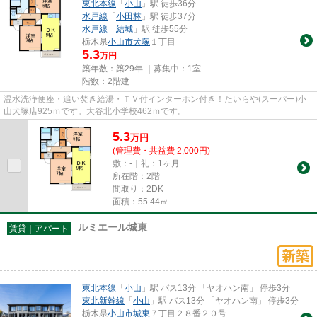
東北本線
「
小山
」駅 徒歩36分
水戸線
「
小田林
」駅 徒歩37分
水戸線
「
結城
」駅 徒歩55分
栃木県
小山市
犬塚
１丁目
5.3
万円
築年数：築29年 ｜募集中：
1室
階数：2階建
温水洗浄便座・追い焚き給湯・ＴＶ付インターホン付き！たいらや(スーパー)小
山犬塚店925ｍです。大谷北小学校462ｍです。
5.3
万
円
(管理費・共益費 2,000円)
敷：-｜礼：1ヶ月
所在階：2階
間取り：2DK
面積：55.44㎡
ルミエール城東
賃貸｜アパート
東北本線
「
小山
」駅 バス13分 「ヤオハン南」 停歩3分
東北新幹線
「
小山
」駅 バス13分 「ヤオハン南」 停歩3分
栃木県
小山市
城東
７丁目２８番２０号