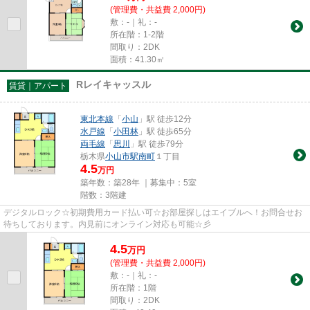
(管理費・共益費 2,000円)
敷：-｜礼：-
所在階：1-2階
間取り：2DK
面積：41.30㎡
Rレイキャッスル
賃貸｜アパート
東北本線
「
小山
」駅 徒歩12分
水戸線
「
小田林
」駅 徒歩65分
両毛線
「
思川
」駅 徒歩79分
栃木県
小山市
駅南町
１丁目
4.5
万円
築年数：築28年 ｜募集中：
5室
階数：3階建
デジタルロック☆初期費用カード払い可☆お部屋探しはエイブルへ！お問合せお
待ちしております。内見前にオンライン対応も可能☆彡
4.5
万
円
(管理費・共益費 2,000円)
敷：-｜礼：-
所在階：1階
間取り：2DK