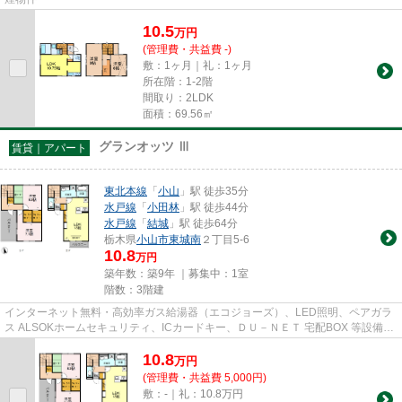
10.5
万
円
(管理費・共益費 -)
敷：1ヶ月｜礼：1ヶ月
所在階：1-2階
間取り：2LDK
面積：69.56㎡
グランオッツ Ⅲ
賃貸｜アパート
東北本線
「
小山
」駅 徒歩35分
水戸線
「
小田林
」駅 徒歩44分
水戸線
「
結城
」駅 徒歩64分
栃木県
小山市
東城南
２丁目5-6
10.8
万円
築年数：築9年 ｜募集中：
1室
階数：3階建
インターネット無料・高効率ガス給湯器（エコジョーズ）、LED照明、ペアガラ
ス ALSOKホームセキュリティ、ICカードキー、ＤＵ－ＮＥＴ 宅配BOX 等設備充
実
10.8
万
円
(管理費・共益費 5,000円)
敷：-｜礼：10.8万円