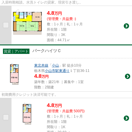
入居時期相談。水洗トイレの貸家。現状引き渡し。
4.8
万
円
(管理費・共益費 -)
敷：1ヶ月｜礼：1ヶ月
所在階：1階
間取り：3K
面積：44.71㎡
パークハイツＣ
賃貸｜アパート
東北本線
「
小山
」駅 徒歩10分
栃木県
小山市
駅東通り
１丁目36-11
4.8
万円
築年数：築21年 ｜募集中：
1室
階数：2階建
初期費用クレジット決済可能です。
4.8
万
円
(管理費・共益費 500円)
敷：1ヶ月｜礼：1ヶ月
所在階：1階
間取り：1K