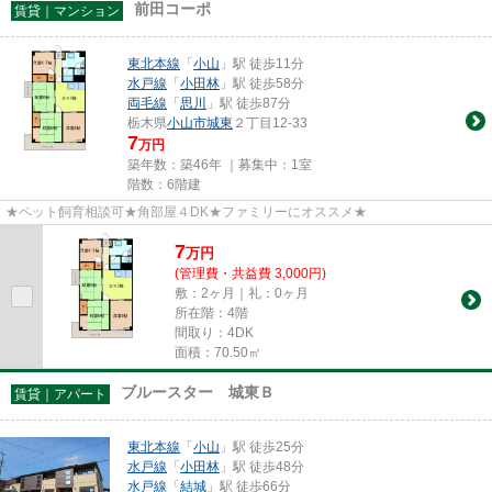
前田コーポ
賃貸｜マンション
東北本線
「
小山
」駅 徒歩11分
水戸線
「
小田林
」駅 徒歩58分
両毛線
「
思川
」駅 徒歩87分
栃木県
小山市
城東
２丁目12-33
7
万円
築年数：築46年 ｜募集中：
1室
階数：6階建
★ペット飼育相談可★角部屋４DK★ファミリーにオススメ★
7
万
円
(管理費・共益費 3,000円)
敷：2ヶ月｜礼：0ヶ月
所在階：4階
間取り：4DK
面積：70.50㎡
ブルースター 城東Ｂ
賃貸｜アパート
東北本線
「
小山
」駅 徒歩25分
水戸線
「
小田林
」駅 徒歩48分
水戸線
「
結城
」駅 徒歩66分