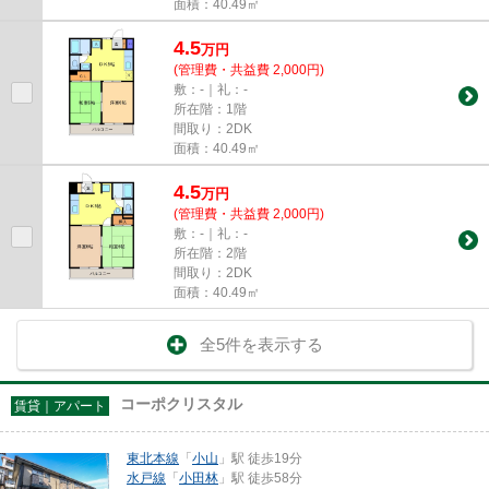
面積：40.49㎡
4.5
万
円
(管理費・共益費 2,000円)
敷：-｜礼：-
所在階：1階
間取り：2DK
面積：40.49㎡
4.5
万
円
(管理費・共益費 2,000円)
敷：-｜礼：-
所在階：2階
間取り：2DK
面積：40.49㎡
全5件を表示する
コーポクリスタル
賃貸｜アパート
東北本線
「
小山
」駅 徒歩19分
水戸線
「
小田林
」駅 徒歩58分