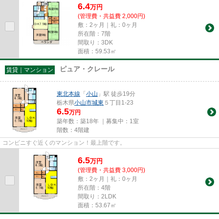
6.4
万
円
(管理費・共益費 2,000円)
敷：2ヶ月｜礼：0ヶ月
所在階：7階
間取り：3DK
面積：59.53㎡
ピュア・クレール
賃貸｜マンション
東北本線
「
小山
」駅 徒歩19分
栃木県
小山市
城東
５丁目1-23
6.5
万円
築年数：築18年 ｜募集中：
1室
階数：4階建
コンビニすぐ近くのマンション！最上階です。
6.5
万
円
(管理費・共益費 3,000円)
敷：2ヶ月｜礼：0ヶ月
所在階：4階
間取り：2LDK
面積：53.67㎡