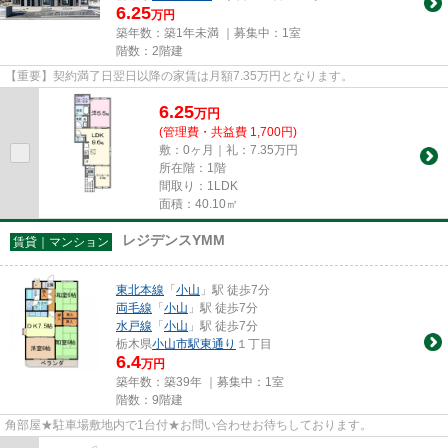
6.25
万円
築年数：築1年未満 ｜募集中：
1室
階数：2階建
【重要】契約満了日翌日以降の家賃は月額7.35万円となります。
6.25
万
円
(管理費・共益費 1,700円)
敷：0ヶ月｜礼：7.35万円
所在階：1階
間取り：1LDK
面積：40.10㎡
レジデンスYMM
賃貸｜マンション
東北本線
「
小山
」駅 徒歩7分
両毛線
「
小山
」駅 徒歩7分
水戸線
「
小山
」駅 徒歩7分
栃木県
小山市
駅東通り
１丁目
6.4
万円
築年数：築39年 ｜募集中：
1室
階数：9階建
角部屋★駐車場敷地内で1台付★お問い合わせお待ちしております。