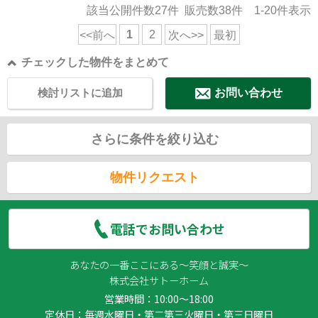
該当公開件数
27
件 販売数
38
件
1-20
件表示
1
2
<<前へ
次へ>>
最初
チェックした物件をまとめて
検討リストに追加
お問い合わせ
さらに条件を絞り込む
物件リクエスト
電話でお問い合わせ
あなたの一番ここにある～笑顔と誠実～
株式会社サトーホーム
営業時間：10:00～18:00
定休日：毎週水曜日・第二第三火曜日・第三日曜日