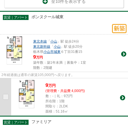
全10件を表示する
ボンヌクール城東
賃貸｜アパート
東北本線
「
小山
」駅 徒歩24分
東北新幹線
「
小山
」駅 徒歩20分
栃木県
小山市
城東
６丁目31番15
9
万円
築年数：築1年未満 ｜募集中：
1室
階数：2階建
2年経過後は通常の家賃105,000円へ戻ります。
9
万
円
(管理費・共益費 4,000円)
敷：-｜礼：9万円
所在階：1階
間取り：2LDK
面積：51.16㎡
ファミリア
賃貸｜アパート