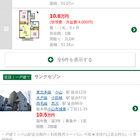
面積：51.07㎡
10.6
万
円
(管理費・共益費 4,000円)
敷：-｜礼：0ヶ月
所在階：1階
間取り：2LDK
面積：51.16㎡
全6件を表示する
サンクセゾン
賃貸｜一戸建て
東北本線
「
小山
」駅 徒歩12分
水戸線
「
小田林
」駅 徒歩57分
両毛線
「
思川
」駅 徒歩86分
栃木県
小山市
城東
１丁目11-15
10.5
万円
築年数：築3年 ｜募集中：
1室
階数：2階建
一戸建て☆小山駅徒歩圏内☆初期費用カード払い可能★清掃代は退去時払い☆禁
煙物件