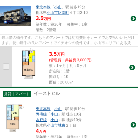
東北本線
「
小山
」駅 徒歩19分
栃木県
小山市
駅南町
４丁目2-10
3.5
万円
築年数：築26年 ｜募集中：
1室
階数：2階建
最上階の物件です。こちらのアパートでは初期費用をカードでお支払いいただけ
ます。使い勝手の良いアパートでイチオシの物件です。小山市エリアにある賃貸
情報のことなら、地域に密着...
3.5
万
円
(管理費・共益費 3,000円)
敷：1ヶ月｜礼：0ヶ月
所在階：1階
間取り：1K
面積：26.00㎡
イーストヒル
賃貸｜アパート
東北本線
「
小山
」駅 徒歩10分
両毛線
「
小山
」駅 徒歩10分
水戸線
「
小山
」駅 徒歩10分
栃木県
小山市
城東
２丁目
4
万円
築年数：築37年 ｜募集中：
1室