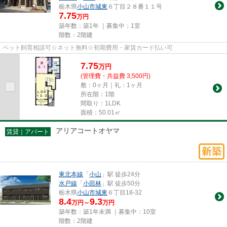
栃木県
小山市
城東
６丁目２８番１１号
7.75
万円
築年数：築1年 ｜募集中：
1室
階数：2階建
ペット飼育相談可☆ネット無料☆初期費用・家賃カード払い可
7.75
万
円
(管理費・共益費 3,500円)
敷：0ヶ月｜礼：1ヶ月
所在階：1階
間取り：1LDK
面積：50.01㎡
アリアコートオヤマ
賃貸｜アパート
東北本線
「
小山
」駅 徒歩24分
水戸線
「
小田林
」駅 徒歩50分
栃木県
小山市
城東
６丁目18-32
8.4
9.3
万円～
万円
築年数：築1年未満 ｜募集中：
10室
階数：2階建