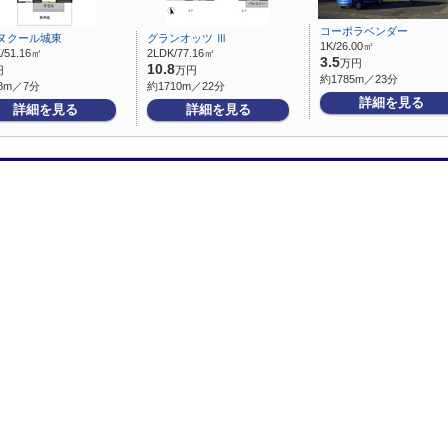
コーポラベンダー
ヌクール城東
グランオッツ Ⅲ
1K/26.00㎡
/51.16㎡
2LDK/77.16㎡
3.5
万円
10.8
円
万円
約1785m／23分
8m／7分
約1710m／22分
詳細を見る
詳細を見る
詳細を見る