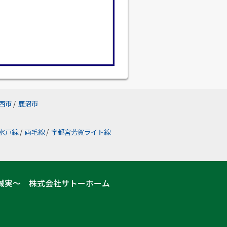
西市
/
鹿沼市
水戸線
/
両毛線
/
宇都宮芳賀ライト線
誠実～ 株式会社サトーホーム