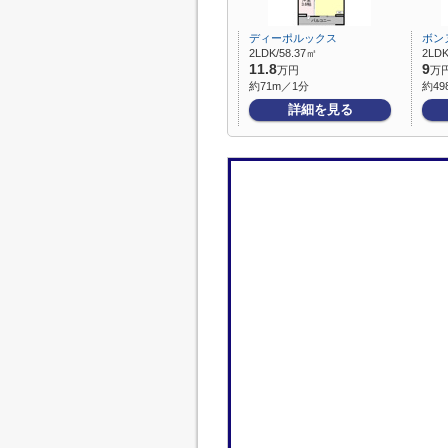
ディーポルックス
ボン
2LDK/58.37㎡
2LDK
11.8
9
万円
万
約71m／1分
約49
詳細を見る