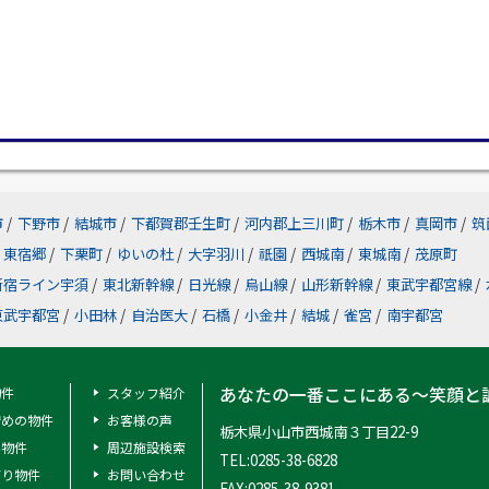
市
/
下野市
/
結城市
/
下都賀郡壬生町
/
河内郡上三川町
/
栃木市
/
真岡市
/
筑
東宿郷
/
下栗町
/
ゆいの杜
/
大字羽川
/
祇園
/
西城南
/
東城南
/
茂原町
新宿ライン宇須
/
東北新幹線
/
日光線
/
烏山線
/
山形新幹線
/
東武宇都宮線
/
東武宇都宮
/
小田林
/
自治医大
/
石橋
/
小金井
/
結城
/
雀宮
/
南宇都宮
あなたの一番ここにある～笑顔と
物件
スタッフ紹介
安めの物件
お客様の声
栃木県小山市西城南３丁目22-9
料物件
周辺施設検索
TEL:0285-38-6828
有り物件
お問い合わせ
FAX:0285-38-9381