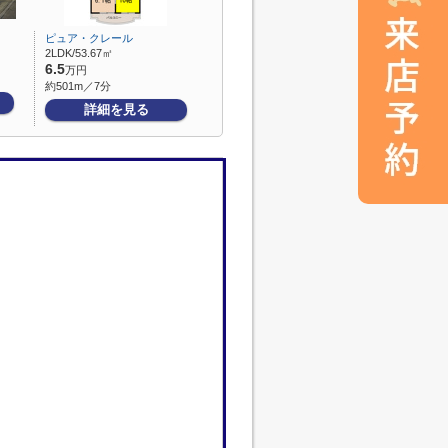
ピュア・クレール
2LDK/53.67㎡
6.5
万円
約501m／7分
詳細を見る