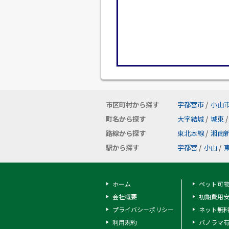
市区町村から探す
宇都宮市
/
小山
町名から探す
大字結城
/
城東
/
路線から探す
東北本線
/
湘南
駅から探す
宇都宮
/
小山
/
ホーム
ペット可
会社概要
初期費用
プライバシーポリシー
ネット無
利用規約
パノラマ