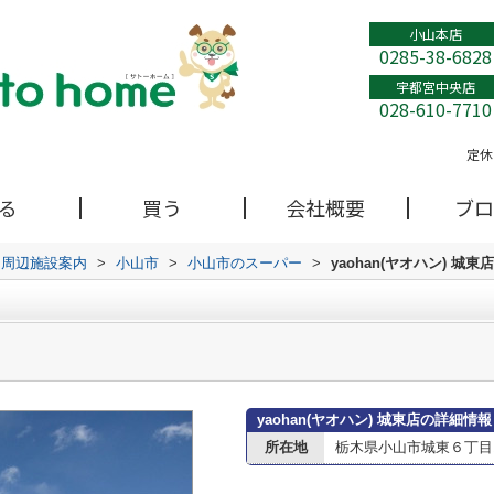
小山本店
0285-38-6828
宇都宮中央店
028-610-7710
定休
る
買う
会社概要
ブロ
周辺施設案内
>
小山市
>
小山市のスーパー
>
yaohan(ヤオハン) 城東店
yaohan(ヤオハン) 城東店の詳細情報
所在地
栃木県小山市城東６丁目1