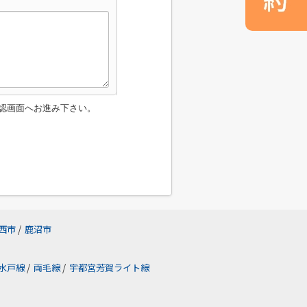
認画面へお進み下さい。
西市
/
鹿沼市
水戸線
/
両毛線
/
宇都宮芳賀ライト線