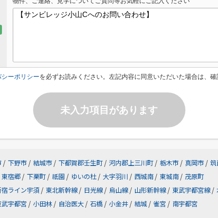
物件、ご連絡、見学についてご質問等お気軽にご記入ください
バシーポリシー
を必ずお読みください。左記内容に同意いただいた場合は、確
未入力項目があります
市
/
下野市
/
結城市
/
下都賀郡壬生町
/
河内郡上三川町
/
栃木市
/
真岡市
/
筑
東宿郷
/
下栗町
/
祇園
/
ゆいの杜
/
大字羽川
/
西城南
/
東城南
/
茂原町
新宿ライン宇須
/
東北新幹線
/
日光線
/
烏山線
/
山形新幹線
/
東武宇都宮線
/
東武宇都宮
/
小田林
/
自治医大
/
石橋
/
小金井
/
結城
/
雀宮
/
南宇都宮