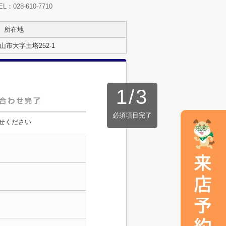
28-610-7710
所在地
山市大字土塔252-1
1
/
3
必須項目完了
せください