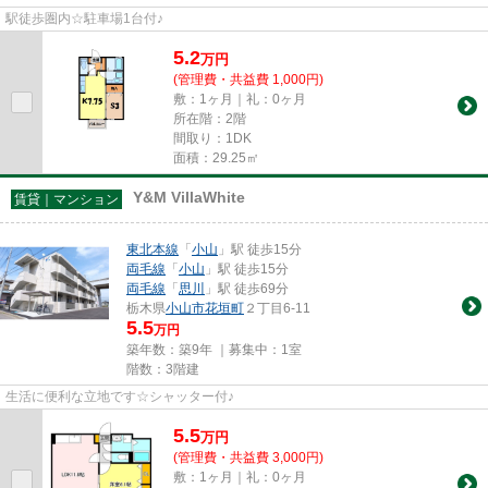
駅徒歩圏内☆駐車場1台付♪
5.2
万
円
(管理費・共益費 1,000円)
敷：1ヶ月｜礼：0ヶ月
所在階：2階
間取り：1DK
面積：29.25㎡
Y&M VillaWhite
賃貸｜マンション
東北本線
「
小山
」駅 徒歩15分
両毛線
「
小山
」駅 徒歩15分
両毛線
「
思川
」駅 徒歩69分
栃木県
小山市
花垣町
２丁目6-11
5.5
万円
築年数：築9年 ｜募集中：
1室
階数：3階建
生活に便利な立地です☆シャッター付♪
5.5
万
円
(管理費・共益費 3,000円)
敷：1ヶ月｜礼：0ヶ月