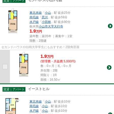
賃貸｜アパート
東北本線
「
小山
」駅 徒歩25分
両毛線
「
思川
」駅 徒歩59分
水戸線
「
小田林
」駅 徒歩90分
栃木県
小山市
大字大行寺
1.9
万円
築年数：築35年 ｜募集中：
1室
階数：2階建
セカンドハウスや白鴎大学学生にもおすすめ！2階角部屋
1.9
万
円
(管理費・共益費 5,000円)
敷：0ヶ月｜礼：0ヶ月
所在階：2階
間取り：1R
面積：16.50㎡
イーストヒル
賃貸｜アパート
東北本線
「
小山
」駅 徒歩10分
両毛線
「
小山
」駅 徒歩10分
水戸線
「
小山
」駅 徒歩10分