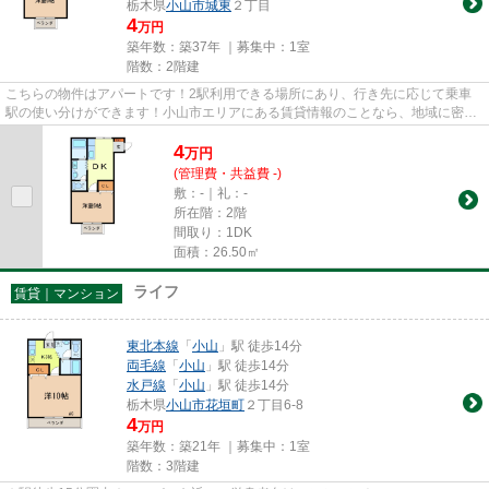
栃木県
小山市
城東
２丁目
4
万円
築年数：築37年 ｜募集中：
1室
階数：2階建
こちらの物件はアパートです！2駅利用できる場所にあり、行き先に応じて乗車
駅の使い分けができます！小山市エリアにある賃貸情報のことなら、地域に密着
した当社へお任せください！当...
4
万
円
(管理費・共益費 -)
敷：-｜礼：-
所在階：2階
間取り：1DK
面積：26.50㎡
ライフ
賃貸｜マンション
東北本線
「
小山
」駅 徒歩14分
両毛線
「
小山
」駅 徒歩14分
水戸線
「
小山
」駅 徒歩14分
栃木県
小山市
花垣町
２丁目6-8
4
万円
築年数：築21年 ｜募集中：
1室
階数：3階建