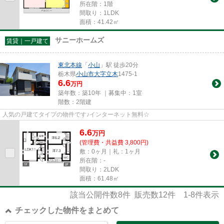
所在階：1階
間取り：1LDK
面積：41.42㎡
サニーホームズ
賃貸｜一戸建て
東北本線
「
小山
」駅 徒歩20分
栃木県
小山市
大字立木
1475-1
6.6
万円
築年数：築10年 ｜募集中：
1室
階数：2階建
人気の戸建てタイプの物件です♪インターネット無料☆
6.6
万
円
(管理費・共益費 3,800円)
敷：0ヶ月｜礼：1ヶ月
所在階：-
間取り：2LDK
面積：61.48㎡
該当公開件数
8
件 販売数
12
件
1-8
件表示
チェックした物件をまとめて