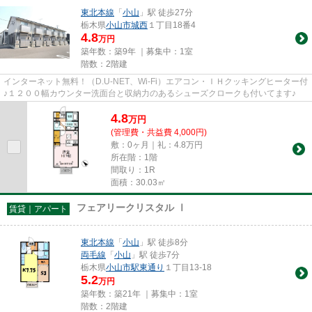
東北本線
「
小山
」駅 徒歩27分
栃木県
小山市
城西
１丁目18番4
4.8
万円
築年数：築9年 ｜募集中：
1室
階数：2階建
インターネット無料！（D.U-NET、Wi-Fi）エアコン・ＩＨクッキングヒーター付
♪１２００幅カウンター洗面台と収納力のあるシューズクロークも付いてます♪
4.8
万
円
(管理費・共益費 4,000円)
敷：0ヶ月｜礼：4.8万円
所在階：1階
間取り：1R
面積：30.03㎡
フェアリークリスタル Ⅰ
賃貸｜アパート
東北本線
「
小山
」駅 徒歩8分
両毛線
「
小山
」駅 徒歩7分
栃木県
小山市
駅東通り
１丁目13-18
5.2
万円
築年数：築21年 ｜募集中：
1室
階数：2階建