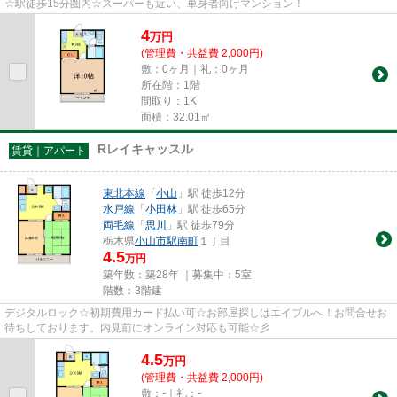
☆駅徒歩15分圏内☆スーパーも近い、単身者向けマンション！
4
万
円
(管理費・共益費 2,000円)
敷：0ヶ月｜礼：0ヶ月
所在階：1階
間取り：1K
面積：32.01㎡
Rレイキャッスル
賃貸｜アパート
東北本線
「
小山
」駅 徒歩12分
水戸線
「
小田林
」駅 徒歩65分
両毛線
「
思川
」駅 徒歩79分
栃木県
小山市
駅南町
１丁目
4.5
万円
築年数：築28年 ｜募集中：
5室
階数：3階建
デジタルロック☆初期費用カード払い可☆お部屋探しはエイブルへ！お問合せお
待ちしております。内見前にオンライン対応も可能☆彡
4.5
万
円
(管理費・共益費 2,000円)
敷：-｜礼：-