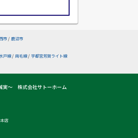
西市
/
鹿沼市
水戸線
/
両毛線
/
宇都宮芳賀ライト線
誠実～ 株式会社サトーホーム
山本店