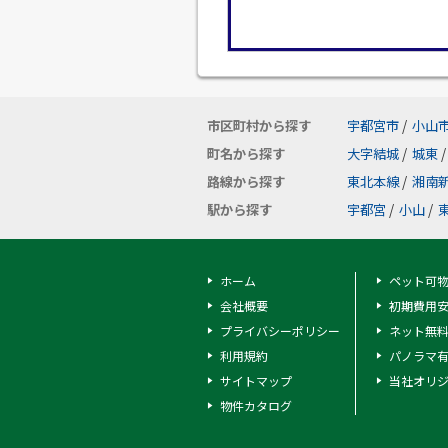
市区町村から探す
宇都宮市
/
小山
町名から探す
大字結城
/
城東
/
路線から探す
東北本線
/
湘南
駅から探す
宇都宮
/
小山
/
ホーム
ペット可
会社概要
初期費用
プライバシーポリシー
ネット無
利用規約
パノラマ
サイトマップ
当社オリ
物件カタログ