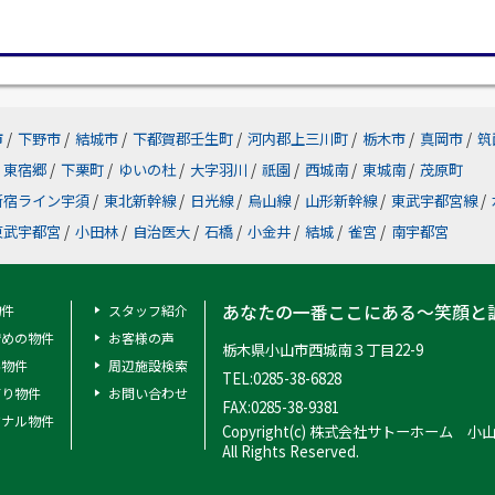
市
/
下野市
/
結城市
/
下都賀郡壬生町
/
河内郡上三川町
/
栃木市
/
真岡市
/
筑
東宿郷
/
下栗町
/
ゆいの杜
/
大字羽川
/
祇園
/
西城南
/
東城南
/
茂原町
新宿ライン宇須
/
東北新幹線
/
日光線
/
烏山線
/
山形新幹線
/
東武宇都宮線
/
東武宇都宮
/
小田林
/
自治医大
/
石橋
/
小金井
/
結城
/
雀宮
/
南宇都宮
あなたの一番ここにある～笑顔と
物件
スタッフ紹介
安めの物件
お客様の声
栃木県小山市西城南３丁目22-9
料物件
周辺施設検索
TEL:0285-38-6828
有り物件
お問い合わせ
FAX:0285-38-9381
ジナル物件
Copyright(c) 株式会社サトーホーム 小
All Rights Reserved.