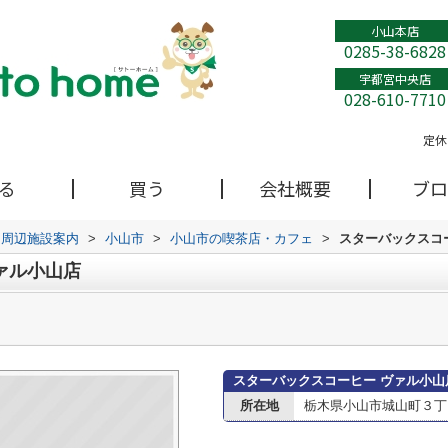
小山本店
0285-38-6828
宇都宮中央店
028-610-7710
定休
る
買う
会社概要
ブロ
周辺施設案内
>
小山市
>
小山市の喫茶店・カフェ
>
スターバックスコ
ァル小山店
スターバックスコーヒー ヴァル小山
所在地
栃木県小山市城山町３丁目