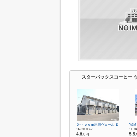
スターバックスコーヒー 
Ｄ-ｒｏｏｍ思川ヴェール Ｅ
Y&M 
1R/30.03㎡
1LDK
4.8
5.5
万円