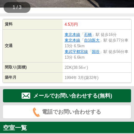
1 / 3
賃料
4.5万円
東北本線
「
石橋
」駅 徒歩16分
東北本線
「
自治医大
」駅 徒歩77分車
交通
13分 6.5km
東武宇都宮線
「
国谷
」駅 徒歩56分車
13分 6.6km
間取り(面積)
2DK(38.56㎡)
築年月
1994年 3月(築32年)
メールでお問い合わせする(無料)
電話でお問い合わせする
空室一覧