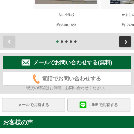
古山小学校
かまし
約364m／5分
約1273
前
メールでお問い合わせする(無料)
電話でお問い合わせする
現況の確認はお気軽にお問い合わせください。
メールで共有する
LINEで共有する
お客様の声