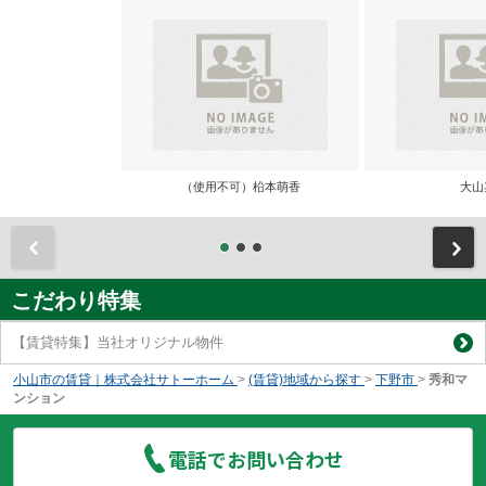
（使用不可）柗本萌香
大山
前
こだわり特集
【賃貸特集】当社オリジナル物件
小山市の賃貸｜株式会社サトーホーム
>
(賃貸)地域から探す
>
下野市
>
秀和マ
ンション
電話でお問い合わせ