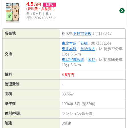
4.5
万
円
NEW
(管理費・共益費 -)
敷：0ヶ月｜礼：-
3階 / 2DK / 38.56㎡
所在地
栃木県
下野市
文教
１丁目20-17
東北本線
「
石橋
」駅 徒歩16分
東北本線
「
自治医大
」駅 徒歩77分車
交通
13分 6.5km
東武宇都宮線
「
国谷
」駅 徒歩56分車
13分 6.6km
賃料
4.5万円
管理費等
-
面積
38.56㎡
築年数
1994年 3月 (築32年)
種別/構造
マンション/鉄骨造
階建
3階建