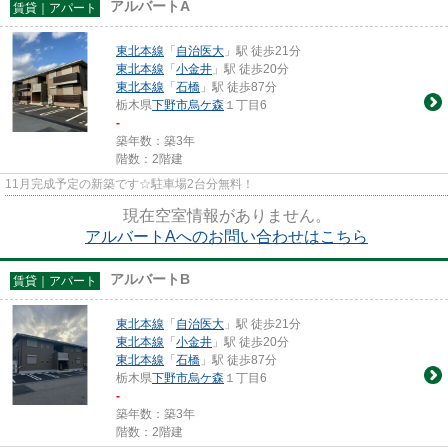
アルバートA
賃貸｜アパート
東北本線
「
自治医大
」駅 徒歩21分
東北本線
「
小金井
」駅 徒歩20分
東北本線
「
石橋
」駅 徒歩87分
栃木県
下野市
烏ケ森
１丁目6
-
築年数：築3年
階数：2階建
11月完成予定の新築です☆駐車場2台分無料！
現在空室情報がありません。
アルバートAへのお問い合わせはこちら
アルバートB
賃貸｜アパート
東北本線
「
自治医大
」駅 徒歩21分
東北本線
「
小金井
」駅 徒歩20分
東北本線
「
石橋
」駅 徒歩87分
栃木県
下野市
烏ケ森
１丁目6
-
築年数：築3年
階数：2階建