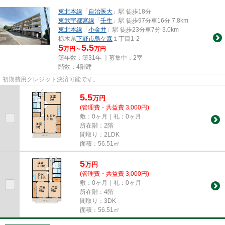
東北本線
「
自治医大
」駅 徒歩18分
東武宇都宮線
「
壬生
」駅 徒歩97分車16分 7.8km
東北本線
「
小金井
」駅 徒歩23分車7分 3.0km
栃木県
下野市
烏ケ森
１丁目1-2
5
5.5
万円～
万円
築年数：築31年 ｜募集中：
2室
階数：4階建
初期費用クレジット決済可能です。
5.5
万
円
(管理費・共益費 3,000円)
敷：0ヶ月｜礼：0ヶ月
所在階：2階
間取り：2LDK
面積：56.51㎡
5
万
円
(管理費・共益費 3,000円)
敷：0ヶ月｜礼：0ヶ月
所在階：4階
間取り：3DK
面積：56.51㎡