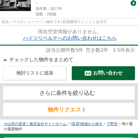
-
築年数：築27年
階数：2階建
積水ハウスのシャーメゾン物件です♪初期費用クレジット決済可
現在空室情報がありません。
ハイツリベルテへのお問い合わせはこちら
該当公開件数
5
件 空き数
2
件
1-5
件表示
チェックした物件をまとめて
検討リストに追加
お問い合わせ
さらに条件を絞り込む
物件リクエスト
小山市の賃貸｜株式会社サトーホーム
>
(賃貸)地域から探す
>
下野市
>
烏ケ森
の賃貸物件