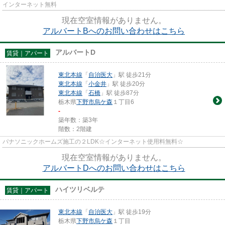
インターネット無料
現在空室情報がありません。
アルバートBへのお問い合わせはこちら
アルバートD
賃貸｜アパート
東北本線
「
自治医大
」駅 徒歩21分
東北本線
「
小金井
」駅 徒歩20分
東北本線
「
石橋
」駅 徒歩87分
栃木県
下野市
烏ケ森
１丁目6
-
築年数：築3年
階数：2階建
パナソニックホームズ施工の２LDK☆インターネット使用料無料☆
現在空室情報がありません。
アルバートDへのお問い合わせはこちら
ハイツリベルテ
賃貸｜アパート
東北本線
「
自治医大
」駅 徒歩19分
栃木県
下野市
烏ケ森
１丁目