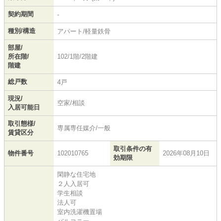
契約期間
-
種別/構造
アパート/軽量鉄骨
部屋/
所在階/
102/1階/2階建
階建
総戸数
4戸
現況/
空家/相談
入居可能日
取引態様/
専属専任媒介/一般
賃貸区分
取引条件の有
物件番号
102010765
2026年08月10日
効期限
閑静な住宅地
２人入居可
学生相談
法人可
室内洗濯機置場