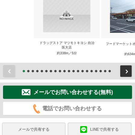
ドラッグストア マツモトキヨシ 自治
フードマーケットオ
医大店
約338m／5分
約634
前
メールでお問い合わせする(無料)
電話でお問い合わせする
メールで共有する
LINEで共有する