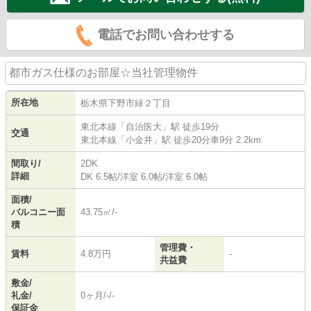
電話でお問い合わせする
都市ガス仕様のお部屋☆当社管理物件
所在地
栃木県
下野市
緑
２丁目
東北本線
「
自治医大
」駅 徒歩19分
交通
東北本線
「
小金井
」駅 徒歩20分車9分 2.2km
間取り/
2DK
詳細
DK 6.5帖
/
洋室 6.0帖
/
洋室 6.0帖
面積/
バルコニー面
43.75㎡/-
積
管理費・
賃料
4.8万円
-
共益費
敷金/
礼金/
0ヶ月/-/-
保証金