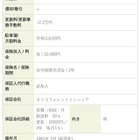
償却/敷引
-/-
更新料/更新事
-/2.2万円
務手数料
駐車場/
空有(1台)/0円
月額料金
保険加入 / 料
有 / 20,000円
金
保険名 / 保険
住宅保障共済会 / 2年
期間
保証人代行義
必加入
務
保証会社
オリコフォレントインシュア
実費（初回：月
額賃料 50％
保証会社詳細
向き
南
更新：10000円／
2年 毎月1％）
築年月
1991年 3月 (築35年)