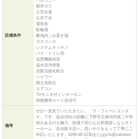
バルコニー
都市ガス
公営水道
公共下水
電気有
駐輪場
設備条件
敷地内ごみ置き場
ガスコンロ
システムキッチン
バス・トイレ別
追焚機能浴室
温水洗浄便座
洗髪洗面化粧台
シャワー
独立洗面台
エアコン
TVモニタ付インターホン
初期費用カード決済可
ぜひ一度見ていただきたい、「ラ・フォーレヨシダ
Ａ」です。徒歩18分の距離に下野市立南河内第二中学
校があるのも魅力。快適で安心なお部屋探しならサト
備考
ーホーム 自治医大店へ。思いやりをもって丁寧にご
対応いたします。0285-40-1230またはjichi@satohom