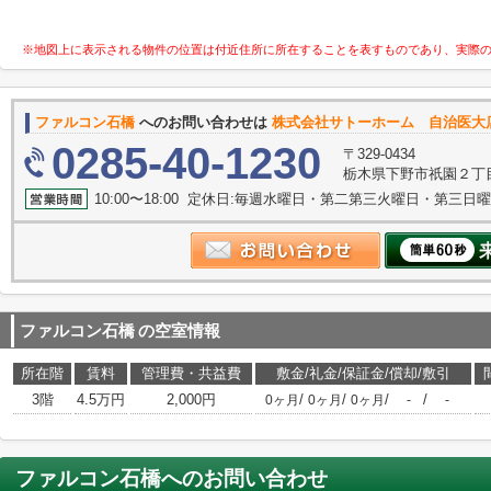
※地図上に表示される物件の位置は付近住所に所在することを表すものであり、実際
ファルコン石橋
へのお問い合わせは
株式会社サトーホーム 自治医大
0285-40-1230
〒329-0434
栃木県下野市祇園２丁目1
10:00〜18:00 定休日:毎週水曜日・第二第三火曜日・第三日
ファルコン石橋
の空室情報
所在階
賃料
管理費・共益費
敷金/礼金/保証金/償却/敷引
3階
4.5万円
2,000円
/
/
/
/
0ヶ月
0ヶ月
0ヶ月
-
-
ファルコン石橋
へのお問い合わせ