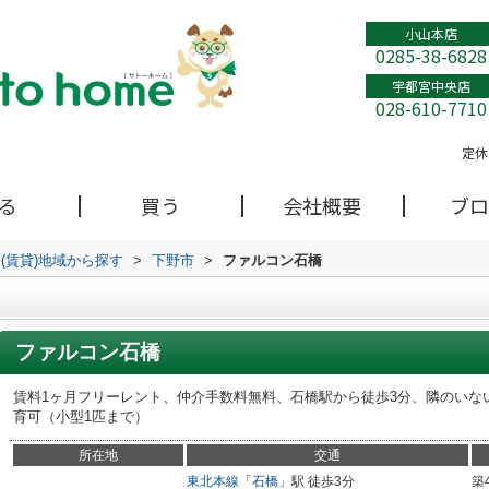
小山本店
0285-38-6828
宇都宮中央店
028-610-7710
定休
る
買う
会社概要
ブロ
(賃貸)地域から探す
>
下野市
>
ファルコン石橋
ファルコン石橋
賃料1ヶ月フリーレント、仲介手数料無料、石橋駅から徒歩3分、隣のいな
育可（小型1匹まで）
所在地
交通
東北本線
「
石橋
」駅 徒歩3分
築