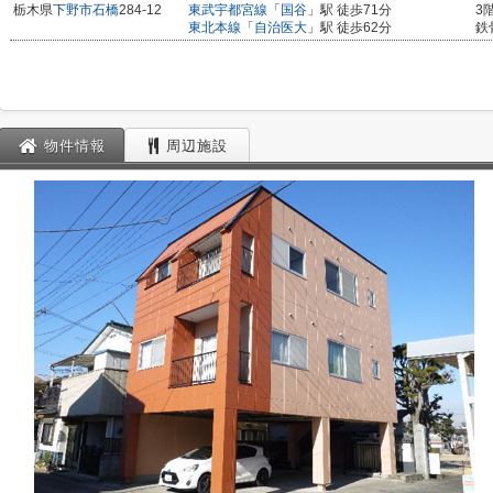
栃木県
下野市
石橋
284-12
東武宇都宮線
「
国谷
」駅 徒歩71分
3
東北本線
「
自治医大
」駅 徒歩62分
鉄
物件情報
周辺施設