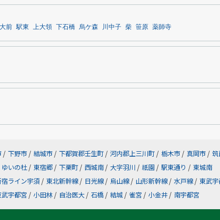
大前
駅東
上大領
下石橋
烏ケ森
川中子
柴
笹原
薬師寺
市
/
下野市
/
結城市
/
下都賀郡壬生町
/
河内郡上三川町
/
栃木市
/
真岡市
/
筑
ゆいの杜
/
東宿郷
/
下栗町
/
西城南
/
大字羽川
/
祇園
/
駅東通り
/
東城南
新宿ライン宇須
/
東北新幹線
/
日光線
/
烏山線
/
山形新幹線
/
水戸線
/
東武宇
東武宇都宮
/
小田林
/
自治医大
/
石橋
/
結城
/
雀宮
/
小金井
/
南宇都宮