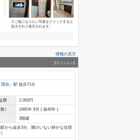
※ご覧になりたい写真をクリックすると
拡大されて表示されます。
情報の見方
【マンション】
「
国谷
」駅 徒歩71分
益費
2,000円
年数）
1985年 9月 ( 築40年 )
3階建
橋駅から徒歩3分、隣のいない静かな住環
で）