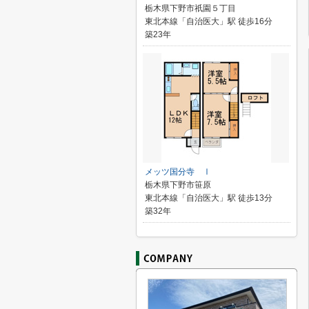
栃木県下野市祇園５丁目
東北本線「自治医大」駅 徒歩16分
築23年
メッツ国分寺 Ⅰ
栃木県下野市笹原
東北本線「自治医大」駅 徒歩13分
築32年