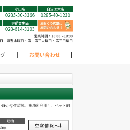
小山店
自治医大店
0285-30-3366
0285-40-1230
宇都宮東店
028-614-3103
営業時間：
10:00～18:00
日：
毎週水曜日・第二第三火曜日・第三日曜日
グ
お問い合わせ
い静かな住環境、事務所利用可、ペット飼
建物
空室情報へ
40年