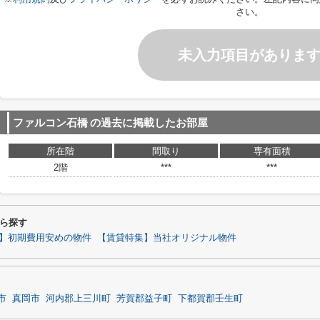
さい。
未入力項目がありま
ファルコン石橋
の過去に掲載したお部屋
所在階
間取り
専有面積
2階
***
***
ら探す
】初期費用安めの物件
【賃貸特集】当社オリジナル物件
市
真岡市
河内郡上三川町
芳賀郡益子町
下都賀郡壬生町