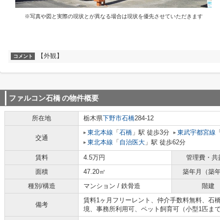
※写真や図と実際の現状とが異なる場合は現状を優先させていただきます
【外観】
コメント
ファルコン石橋
の物件概要
所在地
栃木県
下野市
石橋
284-12
東北本線
「
石橋
」駅 徒歩3分
東武宇都宮線
交通
東北本線
「
自治医大
」駅 徒歩62分
賃料
4.5万円
管理費・共
面積
47.20㎡
築年月（築
種別/構造
マンション / 鉄骨造
階建
賃料1ヶ月フリーレント、仲介手数料無料、石
備考
境、事務所利用可、ペット飼育可（小型1匹ま