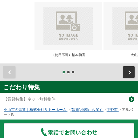
（使用不可）柗本萌香
大山
前
こだわり特集
【賃貸特集】ネット無料物件
小山市の賃貸｜株式会社サトーホーム
>
(賃貸)地域から探す
>
下野市
>
アルバ
ートB
電話でお問い合わせ