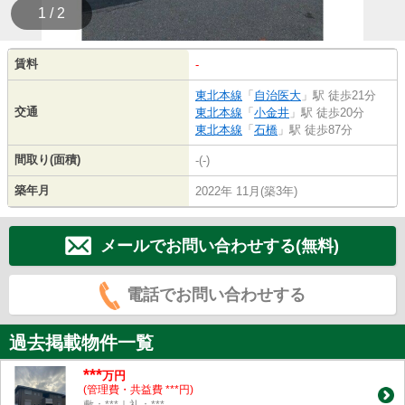
1 / 2
賃料
-
東北本線
「
自治医大
」駅 徒歩21分
交通
東北本線
「
小金井
」駅 徒歩20分
東北本線
「
石橋
」駅 徒歩87分
間取り(面積)
-(-)
築年月
2022年 11月(築3年)
メールでお問い合わせする(無料)
電話でお問い合わせする
過去掲載物件一覧
***
万円
(管理費・共益費 ***円)