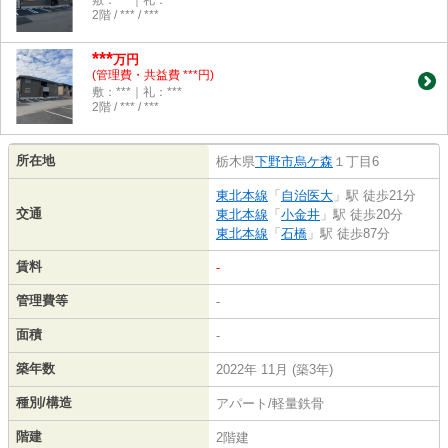
敷：***｜礼：***
2階 / *** / ***
***
万円
(管理費・共益費 ***円)
敷：***｜礼：***
2階 / *** / ***
所在地
栃木県
下野市
烏ケ森
１丁目6
東北本線
「
自治医大
」駅 徒歩21分
交通
東北本線
「
小金井
」駅 徒歩20分
東北本線
「
石橋
」駅 徒歩87分
賃料
-
管理費等
-
面積
-
築年数
2022年 11月 (築3年)
種別/構造
アパート/軽量鉄骨
階建
2階建