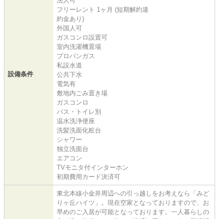
法人可
フリーレント 1ヶ月 (短期解約違
約金あり)
外国人可
ガスコンロ設置可
室内洗濯機置場
プロパンガス
私設水道
設備条件
公共下水
電気有
敷地内ごみ置き場
ガスコンロ
バス・トイレ別
温水洗浄便座
洗髪洗面化粧台
シャワー
独立洗面台
エアコン
TVモニタ付インターホン
初期費用カード決済可
東北本線小金井周辺への引っ越しをお考えなら「みど
りヶ丘ハイツ」。現在空家となっておりますので、お
早めのご入居が可能となっております。一人暮らしの