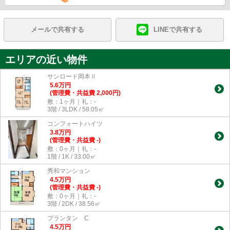
メールで共有する
LINEで共有する
エリアの近い物件
サンロード岡本Ⅱ
5.6
万
円
(管理費・共益費 2,000円)
敷：1ヶ月｜礼：-
3階 / 3LDK / 58.05㎡
コンフォートハイツ
3.8
万
円
(管理費・共益費 -)
敷：0ヶ月｜礼：-
1階 / 1K / 33.00㎡
秀和マンション
4.5
万
円
(管理費・共益費 -)
敷：0ヶ月｜礼：-
3階 / 2DK / 38.56㎡
プランタン C
4.5
万
円