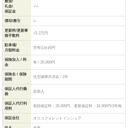
敷金/
礼金/
-/-/-
保証金
償却/敷引
-/-
更新料/更新事
-/2.2万円
務手数料
駐車場/
空有(1台)/0円
月額料金
保険加入 / 料
有 / 20,000円
金
保険名 / 保険
住宅保障共済会 / 2年
期間
保証人代行義
必加入
務
保証人代行利
初回保証料：25,000円、更新保証料：10,000円/2年毎
用料
保証会社
オリコフォレントインシュア
向き
南東