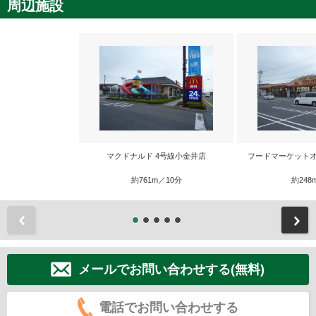
周辺施設
マクドナルド 4号線小金井店
フードマーケットオ
約761m／10分
約248
前
メールでお問い合わせする(無料)
電話でお問い合わせする