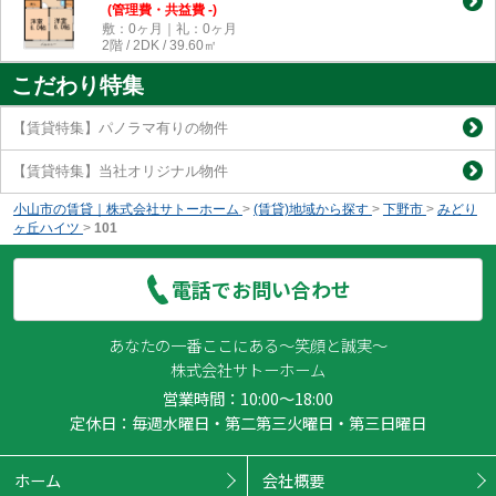
(管理費・共益費 -)
敷：0ヶ月｜礼：0ヶ月
2階 / 2DK / 39.60㎡
こだわり特集
【賃貸特集】パノラマ有りの物件
【賃貸特集】当社オリジナル物件
小山市の賃貸｜株式会社サトーホーム
>
(賃貸)地域から探す
>
下野市
>
みどり
ヶ丘ハイツ
>
101
電話でお問い合わせ
あなたの一番ここにある～笑顔と誠実～
株式会社サトーホーム
営業時間：10:00～18:00
定休日：毎週水曜日・第二第三火曜日・第三日曜日
ホーム
会社概要