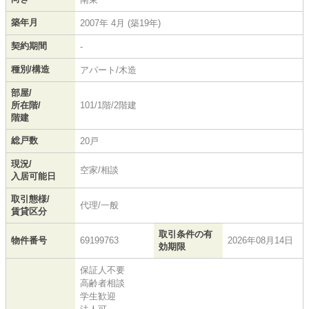
築年月
2007年 4月 (築19年)
契約期間
-
種別/構造
アパート/木造
部屋/
所在階/
101/1階/2階建
階建
総戸数
20戸
現況/
空家/相談
入居可能日
取引態様/
代理/一般
賃貸区分
取引条件の有
物件番号
69199763
2026年08月14日
効期限
保証人不要
高齢者相談
学生歓迎