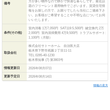
方が多い物件なので静かで快適な暮らしです。最近話
備考
題のフリーレント適用物件でございます。賃貸住宅情
報をお探しの方で、お困りでしたら当社にご連絡下さ
い。お客様がご希望することや不明な点についてお伺
いいたします。
室内消毒:1万7,050円 SAT119:5,500円 鍵交換代:2万
条件(その他)
2,000円 室内清掃費用:4万9,500円 トラブルサポート:
1,100円（月額）
株式会社サトーホーム 自治医大店
栃木県下野市祇園２丁目11-11
取扱会社
TEL:0285-40-1230
栃木県知事 (7) 第3803号
情報更新日
2026年08月07日
更新予定日
2026年08月14日
情報の見方