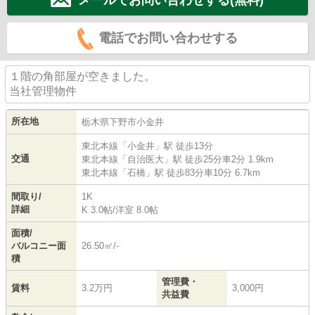
電話でお問い合わせする
１階の角部屋が空きました。
当社管理物件
所在地
栃木県
下野市
小金井
東北本線
「
小金井
」駅 徒歩13分
交通
東北本線
「
自治医大
」駅 徒歩25分車2分 1.9km
東北本線
「
石橋
」駅 徒歩83分車10分 6.7km
間取り/
1K
詳細
K 3.0帖
/
洋室 8.0帖
面積/
バルコニー面
26.50㎡/-
積
管理費・
賃料
3.2万円
3,000円
共益費