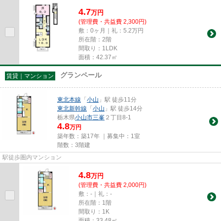
4.7
万
円
(管理費・共益費 2,300円)
敷：0ヶ月｜礼：5.2万円
所在階：2階
間取り：1LDK
面積：42.37㎡
グランペール
賃貸｜マンション
東北本線
「
小山
」駅 徒歩11分
東北新幹線
「
小山
」駅 徒歩14分
栃木県
小山市
三峯
２丁目8-1
4.8
万円
築年数：築17年 ｜募集中：
1室
階数：3階建
駅徒歩圏内マンション
4.8
万
円
(管理費・共益費 2,000円)
敷：-｜礼：-
所在階：1階
間取り：1K
面積：33.48㎡