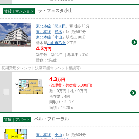
ラ・フェスタ小山
賃貸｜マンション
東北本線
「
間々田
」駅 徒歩11分
東北本線
「
野木
」駅 徒歩67分
東北本線
「
小山
」駅 徒歩90分
栃木県
小山市
乙女
２丁目
4.3
万円
築年数：築41年 ｜募集中：
1室
階数：5階建
初期費用クレジット決済可能☆っペット相談可♪
4.3
万
円
(管理費・共益費 5,000円)
敷：0万円｜礼：0万円
所在階：4階
間取り：2LDK
面積：44.28㎡
ベル・フローラル
賃貸｜アパート
東北本線
「
小山
」駅 徒歩34分