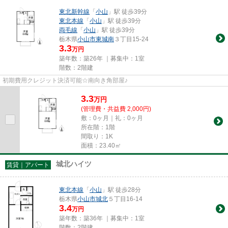
東北新幹線
「
小山
」駅 徒歩39分
東北本線
「
小山
」駅 徒歩39分
両毛線
「
小山
」駅 徒歩39分
栃木県
小山市
東城南
３丁目15-24
3.3
万円
築年数：築26年 ｜募集中：
1室
階数：2階建
初期費用クレジット決済可能☆南向き角部屋♪
3.3
万
円
(管理費・共益費 2,000円)
敷：0ヶ月｜礼：0ヶ月
所在階：1階
間取り：1K
面積：23.40㎡
城北ハイツ
賃貸｜アパート
東北本線
「
小山
」駅 徒歩28分
栃木県
小山市
城北
５丁目16-14
3.4
万円
築年数：築36年 ｜募集中：
1室
階数：2階建