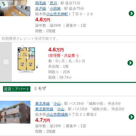
両毛線
「
思川
」駅 徒歩71分
水戸線
「
小田林
」駅 徒歩75分
栃木県
小山市
天神町
１丁目３－２６
4.6
万円
築年数：築28年 ｜募集中：
1室
階数：2階建
初期費用クレジット決済可能です。
4.6
万
円
(管理費・共益費 -)
敷：0ヶ月｜礼：0ヶ月
所在階：1階
間取り：2DK
面積：39.74㎡
ミモザ
賃貸｜アパート
東北本線
「
小山
」駅 バス16分 「城南小前」 停歩3分
東北新幹線
「
小山
」駅 バス16分 「城南小前」 停歩3分
栃木県
小山市
西城南
５丁目２１番地２
4.7
万円
築年数：築19年 ｜募集中：
1室
階数：2階建