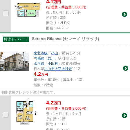
4.1
万
円
(管理費・共益費 5,000円)
敷：0万円｜礼：0万円
所在階：3階
間取り：2LDK
面積：44.28㎡
Sereno Rilassa (セレーノ リラッサ)
賃貸｜アパート
東北本線
「
小山
」駅 徒歩21分
両毛線
「
思川
」駅 徒歩55分
水戸線
「
小田林
」駅 徒歩86分
栃木県
小山市
大字大行寺
1112
4.2
万円
築年数：築10年 ｜募集中：
1室
階数：2階建
初期費用クレジット決済可能です。
4.2
万
円
(管理費・共益費 2,000円)
敷：1ヶ月｜礼：0ヶ月
所在階：1階
間取り：1DK
面積：28.98㎡