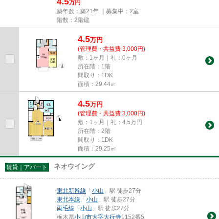
4.5
万円
築年数：築21年 ｜募集中：
2室
階数：2階建
4.5
万
円
(管理費・共益費 3,000円)
敷：1ヶ月｜礼：0ヶ月
所在階：1階
間取り：1DK
面積：29.44㎡
4.5
万
円
(管理費・共益費 3,000円)
敷：1ヶ月｜礼：4.5万円
所在階：2階
間取り：1DK
面積：29.25㎡
ネオウイング
賃貸｜アパート
東北新幹線
「
小山
」駅 徒歩27分
東北本線
「
小山
」駅 徒歩27分
両毛線
「
小山
」駅 徒歩27分
栃木県
小山市
大字大行寺
1152番5