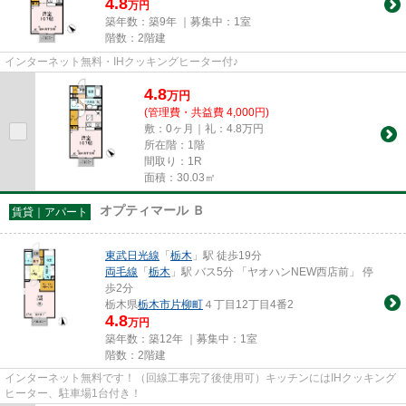
4.8
万円
築年数：築9年 ｜募集中：
1室
階数：2階建
インターネット無料・IHクッキングヒーター付♪
4.8
万
円
(管理費・共益費 4,000円)
敷：0ヶ月｜礼：4.8万円
所在階：1階
間取り：1R
面積：30.03㎡
オプティマール Ｂ
賃貸｜アパート
東武日光線
「
栃木
」駅 徒歩19分
両毛線
「
栃木
」駅 バス5分 「ヤオハンNEW西店前」 停
歩2分
栃木県
栃木市
片柳町
４丁目12丁目4番2
4.8
万円
築年数：築12年 ｜募集中：
1室
階数：2階建
インターネット無料です！（回線工事完了後使用可）キッチンにはIHクッキング
ヒーター、駐車場1台付き！