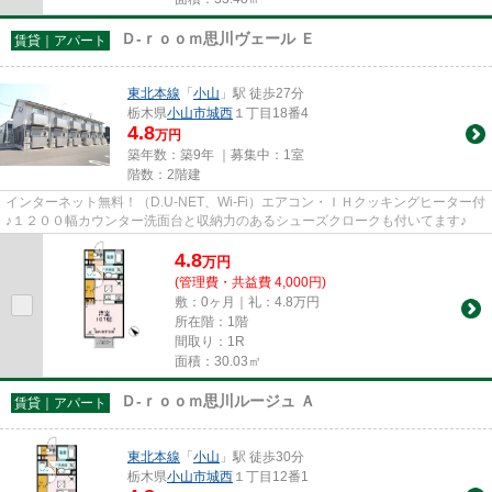
Ｄ-ｒｏｏｍ思川ヴェール Ｅ
賃貸｜アパート
東北本線
「
小山
」駅 徒歩27分
栃木県
小山市
城西
１丁目18番4
4.8
万円
築年数：築9年 ｜募集中：
1室
階数：2階建
インターネット無料！（D.U-NET、Wi-Fi）エアコン・ＩＨクッキングヒーター付
♪１２００幅カウンター洗面台と収納力のあるシューズクロークも付いてます♪
4.8
万
円
(管理費・共益費 4,000円)
敷：0ヶ月｜礼：4.8万円
所在階：1階
間取り：1R
面積：30.03㎡
Ｄ-ｒｏｏｍ思川ルージュ Ａ
賃貸｜アパート
東北本線
「
小山
」駅 徒歩30分
栃木県
小山市
城西
１丁目12番1