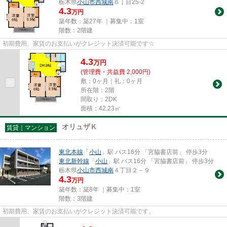
栃木県
小山市
西城南
６丁目25-2
4.3
万円
築年数：築27年 ｜募集中：
1室
階数：2階建
初期費用、家賃のお支払いがクレジット決済可能です☆
4.3
万
円
(管理費・共益費 2,000円)
敷：0ヶ月｜礼：0ヶ月
所在階：2階
間取り：2DK
面積：42.23㎡
オリュザＫ
賃貸｜マンション
東北本線
「
小山
」駅 バス16分 「宮脇書店前」 停歩3分
東北新幹線
「
小山
」駅 バス16分 「宮脇書店前」 停歩3分
栃木県
小山市
西城南
４丁目２－９
4.3
万円
築年数：築8年 ｜募集中：
1室
階数：3階建
初期費用、家賃のお支払いがクレジット決済可能です。