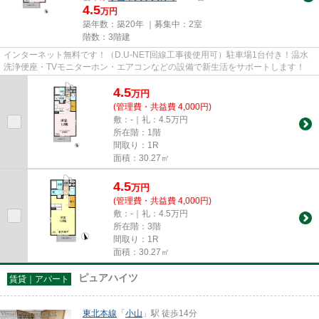
4.5
万円
築年数：築20年 ｜募集中：
2室
階数：3階建
インターネット無料です！（D.U-NET回線工事後使用可）駐車場1台付き！温水
洗浄便座・TVモニターホン・エアコンなどの設備で新生活をサポートします！
4.5
万
円
(管理費・共益費 4,000円)
敷：-｜礼：4.5万円
所在階：1階
間取り：1R
面積：30.27㎡
4.5
万
円
(管理費・共益費 4,000円)
敷：-｜礼：4.5万円
所在階：3階
間取り：1R
面積：30.27㎡
ピュアハイツ
賃貸｜アパート
東北本線
「
小山
」駅 徒歩14分