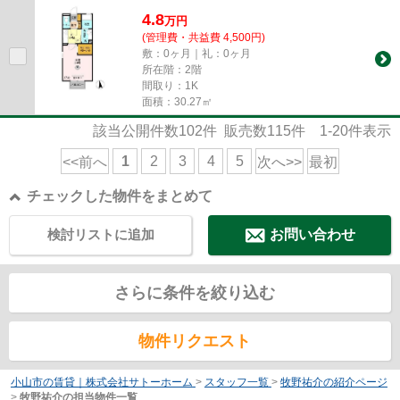
4.8
万
円
(管理費・共益費 4,500円)
敷：0ヶ月｜礼：0ヶ月
所在階：2階
間取り：1K
面積：30.27㎡
該当公開件数
102
件 販売数
115
件
1-20
件表示
1
2
3
4
5
<<前へ
次へ>>
最初
チェックした物件をまとめて
検討リストに追加
お問い合わせ
さらに条件を絞り込む
物件リクエスト
小山市の賃貸｜株式会社サトーホーム
>
スタッフ一覧
>
牧野祐介の紹介ページ
>
牧野祐介の担当物件一覧