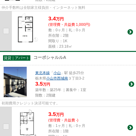
仲介手数料は全額家主様負担・インターネット無料
3.4
万
円
(管理費・共益費 1,000円)
敷：0ヶ月｜礼：0ヶ月
所在階：2階
間取り：1K
面積：23.18㎡
コーポシャルルA
賃貸｜アパート
東北本線
「
小山
」駅 徒歩25分
栃木県
小山市
西城南
３丁目3-2
3.5
万円
築年数：築25年 ｜募集中：
1室
階数：2階建
初期費用クレジット決済可能です。
3.5
万
円
(管理費・共益費 -)
敷：1ヶ月｜礼：0ヶ月
所在階：1階