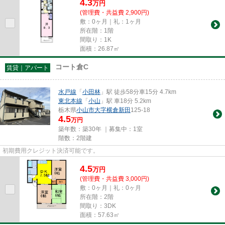
4.3
万
円
(管理費・共益費 2,900円)
敷：0ヶ月｜礼：1ヶ月
所在階：1階
間取り：1K
面積：26.87㎡
コート倉C
賃貸｜アパート
水戸線
「
小田林
」駅 徒歩58分車15分 4.7km
東北本線
「
小山
」駅 車18分 5.2km
栃木県
小山市
大字横倉新田
125-18
4.5
万円
築年数：築30年 ｜募集中：
1室
階数：2階建
初期費用クレジット決済可能です。
4.5
万
円
(管理費・共益費 3,000円)
敷：0ヶ月｜礼：0ヶ月
所在階：2階
間取り：3DK
面積：57.63㎡