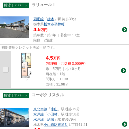
ラリュールⅠ
賃貸｜アパート
両毛線
「
栃木
」駅 徒歩39分
栃木県
栃木市
平井町
4.5
万円
築年数：築8年 ｜募集中：
1室
階数：2階建
初期費用クレジット決済可能です。
4.5
万
円
(管理費・共益費 3,000円)
敷：5万円｜礼：0ヶ月
所在階：1階
間取り：1LDK
面積：31.98㎡
コーポクリスタル
賃貸｜アパート
東北本線
「
小山
」駅 徒歩19分
水戸線
「
小田林
」駅 徒歩58分
水戸線
「
結城
」駅 徒歩79分
栃木県
小山市
駅東通り
１丁目41-21