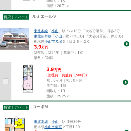
間取り：1K
面積：26.71㎡
ルミエールⅤ
賃貸｜アパート
東北本線
「
小山
」駅 バス13分 「大谷分署前」 停歩3分
東北新幹線
「
小山
」駅 バス13分 「大谷分署前」 停歩3分
栃木県
小山市
犬塚
３丁目２６－２０
3.9
万円
築年数：築24年 ｜募集中：
1室
階数：2階建
3.9
万
円
(管理費・共益費 1,500円)
敷：0ヶ月｜礼：0ヶ月
所在階：1階
間取り：1R
面積：25.25㎡
コーポM
賃貸｜アパート
東北本線
「
小山
」駅 徒歩36分
栃木県
小山市
粟宮
２丁目1-10