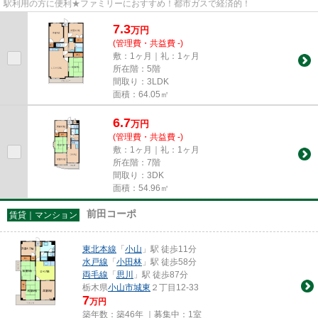
駅利用の方に便利★ファミリーにおすすめ！都市ガスで経済的！
7.3
万
円
(管理費・共益費 -)
敷：1ヶ月｜礼：1ヶ月
所在階：5階
間取り：3LDK
面積：64.05㎡
6.7
万
円
(管理費・共益費 -)
敷：1ヶ月｜礼：1ヶ月
所在階：7階
間取り：3DK
面積：54.96㎡
前田コーポ
賃貸｜マンション
東北本線
「
小山
」駅 徒歩11分
水戸線
「
小田林
」駅 徒歩58分
両毛線
「
思川
」駅 徒歩87分
栃木県
小山市
城東
２丁目12-33
7
万円
築年数：築46年 ｜募集中：
1室