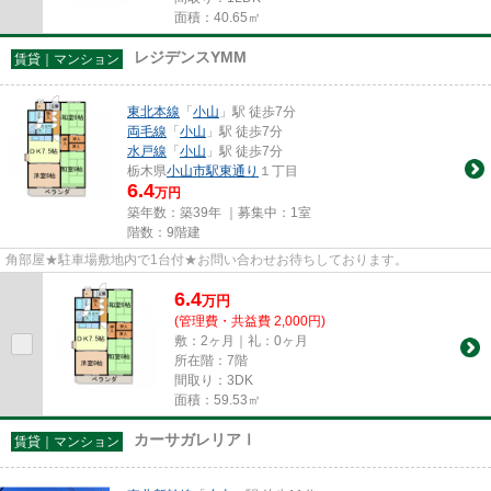
面積：40.65㎡
レジデンスYMM
賃貸｜マンション
東北本線
「
小山
」駅 徒歩7分
両毛線
「
小山
」駅 徒歩7分
水戸線
「
小山
」駅 徒歩7分
栃木県
小山市
駅東通り
１丁目
6.4
万円
築年数：築39年 ｜募集中：
1室
階数：9階建
角部屋★駐車場敷地内で1台付★お問い合わせお待ちしております。
6.4
万
円
(管理費・共益費 2,000円)
敷：2ヶ月｜礼：0ヶ月
所在階：7階
間取り：3DK
面積：59.53㎡
カーサガレリアⅠ
賃貸｜マンション