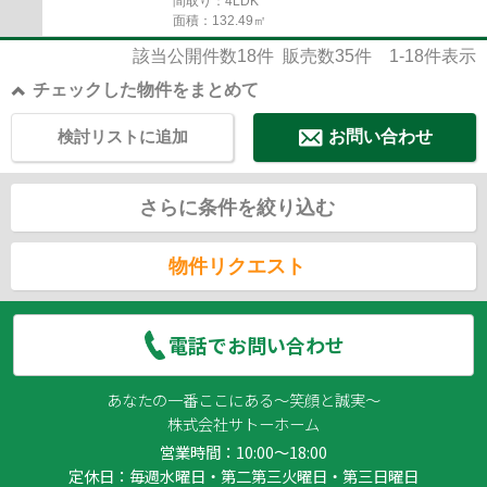
間取り：4LDK
面積：132.49㎡
該当公開件数
18
件 販売数
35
件
1-18
件表示
チェックした物件をまとめて
検討リストに追加
お問い合わせ
さらに条件を絞り込む
物件リクエスト
電話でお問い合わせ
あなたの一番ここにある～笑顔と誠実～
株式会社サトーホーム
営業時間：10:00～18:00
定休日：毎週水曜日・第二第三火曜日・第三日曜日