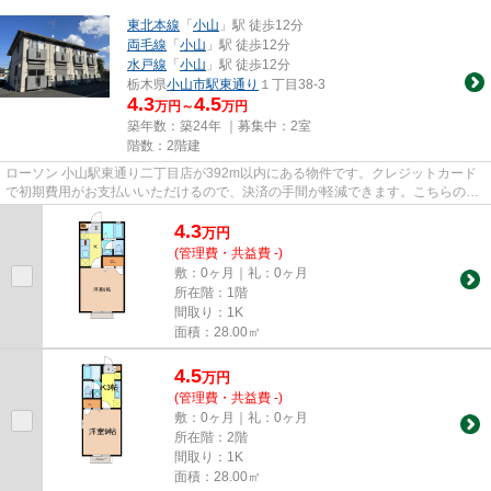
東北本線
「
小山
」駅 徒歩12分
両毛線
「
小山
」駅 徒歩12分
水戸線
「
小山
」駅 徒歩12分
栃木県
小山市
駅東通り
１丁目38-3
4.3
4.5
万円～
万円
築年数：築24年 ｜募集中：
2室
階数：2階建
ローソン 小山駅東通り二丁目店が392m以内にある物件です。クレジットカード
で初期費用がお支払いいただけるので、決済の手間が軽減できます。こちらの物
件はアパートです。徒歩12分で...
4.3
万
円
(管理費・共益費 -)
敷：0ヶ月｜礼：0ヶ月
所在階：1階
間取り：1K
面積：28.00㎡
4.5
万
円
(管理費・共益費 -)
敷：0ヶ月｜礼：0ヶ月
所在階：2階
間取り：1K
面積：28.00㎡