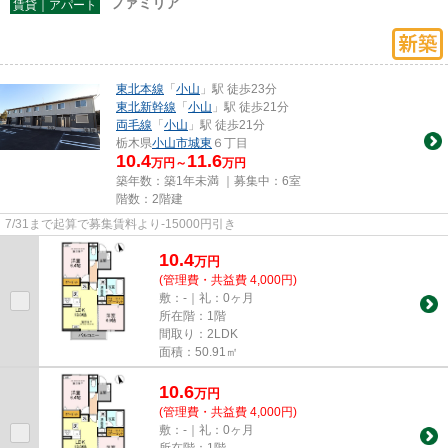
ファミリア
賃貸｜アパート
東北本線
「
小山
」駅 徒歩23分
東北新幹線
「
小山
」駅 徒歩21分
両毛線
「
小山
」駅 徒歩21分
栃木県
小山市
城東
６丁目
10.4
11.6
万円～
万円
築年数：築1年未満 ｜募集中：
6室
階数：2階建
7/31まで起算で募集賃料より‐15000円引き
10.4
万
円
(管理費・共益費 4,000円)
敷：-｜礼：0ヶ月
所在階：1階
間取り：2LDK
面積：50.91㎡
10.6
万
円
(管理費・共益費 4,000円)
敷：-｜礼：0ヶ月
所在階：1階