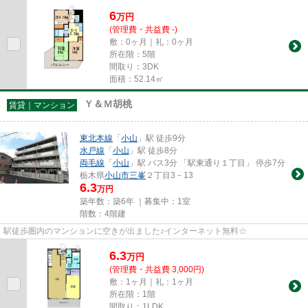
6
万
円
(管理費・共益費 -)
敷：0ヶ月｜礼：0ヶ月
所在階：5階
間取り：3DK
面積：52.14㎡
Ｙ＆Ｍ胡桃
賃貸｜マンション
東北本線
「
小山
」駅 徒歩9分
水戸線
「
小山
」駅 徒歩8分
両毛線
「
小山
」駅 バス3分 「駅東通り１丁目」 停歩7分
栃木県
小山市
三峯
２丁目3－13
6.3
万円
築年数：築6年 ｜募集中：
1室
階数：4階建
駅徒歩圏内のマンションに空きが出ました♪インターネット無料☆
6.3
万
円
(管理費・共益費 3,000円)
敷：1ヶ月｜礼：1ヶ月
所在階：1階
間取り：1LDK