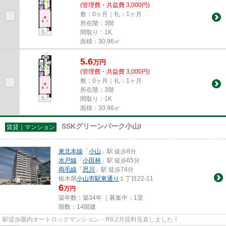
(管理費・共益費 3,000円)
敷：0ヶ月｜礼：1ヶ月
所在階：3階
間取り：1K
面積：30.96㎡
5.6
万
円
(管理費・共益費 3,000円)
敷：0ヶ月｜礼：1ヶ月
所在階：3階
間取り：1K
面積：30.96㎡
SSKグリーンパーク小山I
賃貸｜マンション
東北本線
「
小山
」駅 徒歩8分
水戸線
「
小田林
」駅 徒歩65分
両毛線
「
思川
」駅 徒歩74分
栃木県
小山市
駅東通り
１丁目22-11
6
万円
築年数：築34年 ｜募集中：
1室
階数：14階建
駅徒歩圏内オートロックマンション・R8.2月賃料見直しました！