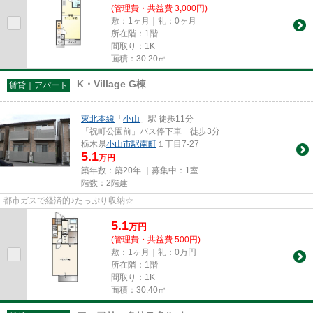
(管理費・共益費 3,000円)
敷：1ヶ月｜礼：0ヶ月
所在階：1階
間取り：1K
面積：30.20㎡
K・Village G棟
賃貸｜アパート
東北本線
「
小山
」駅 徒歩11分
「祝町公園前」バス停下車 徒歩3分
栃木県
小山市
駅南町
１丁目7-27
5.1
万円
築年数：築20年 ｜募集中：
1室
階数：2階建
都市ガスで経済的♪たっぷり収納☆
5.1
万
円
(管理費・共益費 500円)
敷：1ヶ月｜礼：0万円
所在階：1階
間取り：1K
面積：30.40㎡