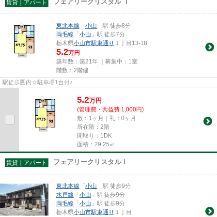
フェアリークリスタル Ⅰ
賃貸｜アパート
東北本線
「
小山
」駅 徒歩8分
両毛線
「
小山
」駅 徒歩7分
栃木県
小山市
駅東通り
１丁目13-18
5.2
万円
築年数：築21年 ｜募集中：
1室
階数：2階建
駅徒歩圏内☆駐車場1台付♪
5.2
万
円
(管理費・共益費 1,000円)
敷：1ヶ月｜礼：0ヶ月
所在階：2階
間取り：1DK
面積：29.25㎡
フェアリークリスタルⅠ
賃貸｜アパート
東北本線
「
小山
」駅 徒歩9分
水戸線
「
小山
」駅 徒歩9分
両毛線
「
小山
」駅 徒歩9分
栃木県
小山市
駅東通り
１丁目