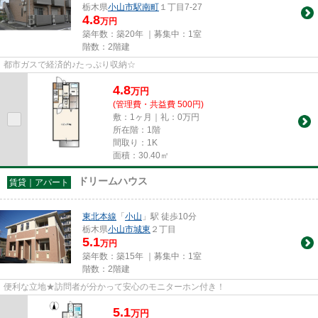
栃木県
小山市
駅南町
１丁目7-27
4.8
万円
築年数：築20年 ｜募集中：
1室
階数：2階建
都市ガスで経済的♪たっぷり収納☆
4.8
万
円
(管理費・共益費 500円)
敷：1ヶ月｜礼：0万円
所在階：1階
間取り：1K
面積：30.40㎡
ドリームハウス
賃貸｜アパート
東北本線
「
小山
」駅 徒歩10分
栃木県
小山市
城東
２丁目
5.1
万円
築年数：築15年 ｜募集中：
1室
階数：2階建
便利な立地★訪問者が分かって安心のモニターホン付き！
5.1
万
円