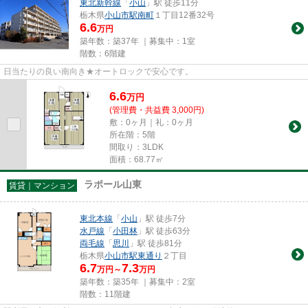
東北新幹線
「
小山
」駅 徒歩11分
栃木県
小山市
駅南町
１丁目12番32号
6.6
万円
築年数：築37年 ｜募集中：
1室
階数：6階建
日当たりの良い南向き★オートロックで安心です。
6.6
万
円
(管理費・共益費 3,000円)
敷：0ヶ月｜礼：0ヶ月
所在階：5階
間取り：3LDK
面積：68.77㎡
ラポール山東
賃貸｜マンション
東北本線
「
小山
」駅 徒歩7分
水戸線
「
小田林
」駅 徒歩63分
両毛線
「
思川
」駅 徒歩81分
栃木県
小山市
駅東通り
２丁目
6.7
7.3
万円～
万円
築年数：築35年 ｜募集中：
2室
階数：11階建