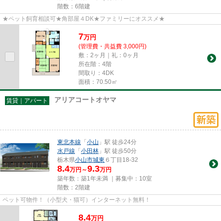
階数：6階建
★ペット飼育相談可★角部屋４DK★ファミリーにオススメ★
7
万
円
(管理費・共益費 3,000円)
敷：2ヶ月｜礼：0ヶ月
所在階：4階
間取り：4DK
面積：70.50㎡
アリアコートオヤマ
賃貸｜アパート
東北本線
「
小山
」駅 徒歩24分
水戸線
「
小田林
」駅 徒歩50分
栃木県
小山市
城東
６丁目18-32
8.4
9.3
万円～
万円
築年数：築1年未満 ｜募集中：
10室
階数：2階建
ペット可物件！（小型犬・猫可）インターネット無料！
8.4
万
円