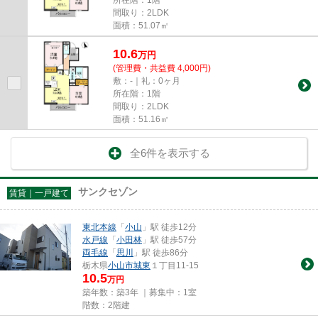
間取り：2LDK
面積：51.07㎡
10.6
万
円
(管理費・共益費 4,000円)
敷：-｜礼：0ヶ月
所在階：1階
間取り：2LDK
面積：51.16㎡
全6件を表示する
サンクセゾン
賃貸｜一戸建て
東北本線
「
小山
」駅 徒歩12分
水戸線
「
小田林
」駅 徒歩57分
両毛線
「
思川
」駅 徒歩86分
栃木県
小山市
城東
１丁目11-15
10.5
万円
築年数：築3年 ｜募集中：
1室
階数：2階建