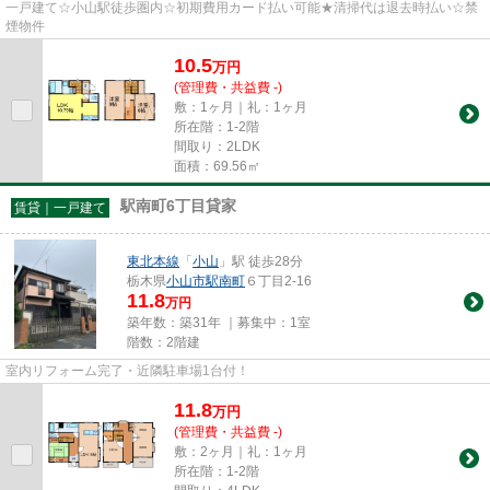
一戸建て☆小山駅徒歩圏内☆初期費用カード払い可能★清掃代は退去時払い☆禁
煙物件
10.5
万
円
(管理費・共益費 -)
敷：1ヶ月｜礼：1ヶ月
所在階：1-2階
間取り：2LDK
面積：69.56㎡
駅南町6丁目貸家
賃貸｜一戸建て
東北本線
「
小山
」駅 徒歩28分
栃木県
小山市
駅南町
６丁目2-16
11.8
万円
築年数：築31年 ｜募集中：
1室
階数：2階建
室内リフォーム完了・近隣駐車場1台付！
11.8
万
円
(管理費・共益費 -)
敷：2ヶ月｜礼：1ヶ月
所在階：1-2階