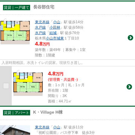
長谷部住宅
賃貸｜一戸建て
東北本線
「
小山
」駅 徒歩14分
水戸線
「
小田林
」駅 徒歩58分
水戸線
「
結城
」駅 徒歩76分
栃木県
小山市
城東
１丁目10
4.8
万円
築年数：築49年 ｜募集中：
1室
階数：1階建
入居時期相談。水洗トイレの貸家。現状引き渡し。
4.8
万
円
(管理費・共益費 -)
敷：1ヶ月｜礼：1ヶ月
所在階：1階
間取り：3K
面積：44.71㎡
K・Village H棟
賃貸｜アパート
東北本線
「
小山
」駅 徒歩11分
「祝町公園前」バス停下車 徒歩3分