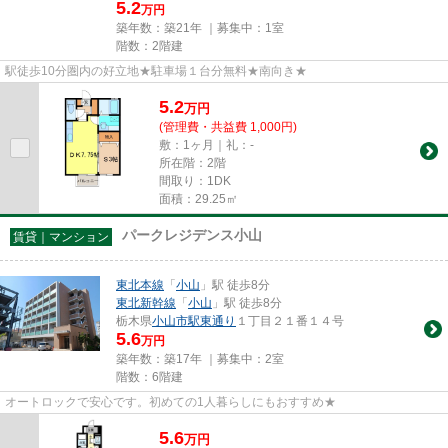
5.2
万円
築年数：築21年 ｜募集中：
1室
階数：2階建
駅徒歩10分圏内の好立地★駐車場１台分無料★南向き★
5.2
万
円
(管理費・共益費 1,000円)
敷：1ヶ月｜礼：-
所在階：2階
間取り：1DK
面積：29.25㎡
パークレジデンス小山
賃貸｜マンション
東北本線
「
小山
」駅 徒歩8分
東北新幹線
「
小山
」駅 徒歩8分
栃木県
小山市
駅東通り
１丁目２１番１４号
5.6
万円
築年数：築17年 ｜募集中：
2室
階数：6階建
オートロックで安心です。初めての1人暮らしにもおすすめ★
5.6
万
円