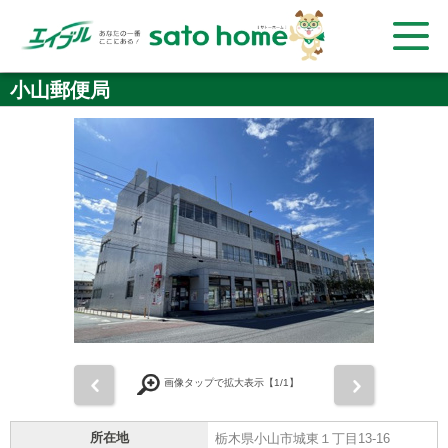
小山郵便局
前
次
画像タップで拡大表示【
1
/1】
所在地
栃木県小山市城東１丁目13-16