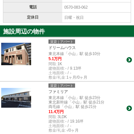
電話
0570-083-062
定休日
日曜・祝日
施設周辺の物件
賃貸｜アパート
ドリームハウス
東北本線「小山」駅 徒歩10分
5.1万円
間取:
1K
建物面積:
- / 9.13坪
土地面積:
- / -
敷金/礼金:
1ヶ月/0ヶ月
賃貸｜アパート
ファミリア
東北本線「小山」駅 徒歩23分
東北新幹線「小山」駅 徒歩21分
両毛線「小山」駅 徒歩21分
11.4万円
間取:
3LDK
建物面積:
- / 19.16坪
土地面積:
- / -
敷金/礼金:
-/0ヶ月