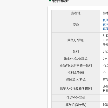
物件概要
所在地
栃
真
交通
真
真
3L
間取り/詳細
LD
洋室
賃料
5.
敷金/礼金/保証金
0ヶ
更新料/更新事務手数料
-/
権利金/雑費
-/-
保険加入/料金
有/
必
保証人代行義務/利用料
料総
保証会社詳細
-
築年月(築年数)
19