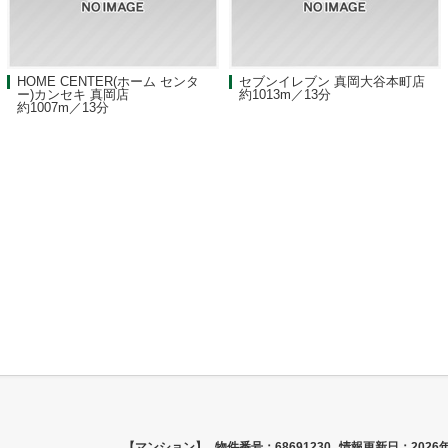
HOME CENTER(ホーム センタ
セブンイレブン 真岡大谷本町店
ー)カンセキ 真岡店
約1013m／13分
約1007m／13分
【マンション】
物件番号：68691230
情報更新日：2026年