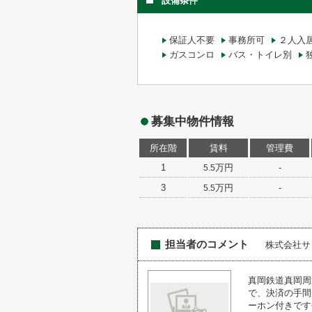
設備条件
保証人不要
事務所可
２人入
ガスコンロ
バス・トイレ別
募集中物件情報
所在階
賃料
管理費
1
万円
-
5.5
3
万円
-
5.5
担当者のコメント
株式会社サ
真岡鉄道真岡周
で、決済の手間
ーホン付きです