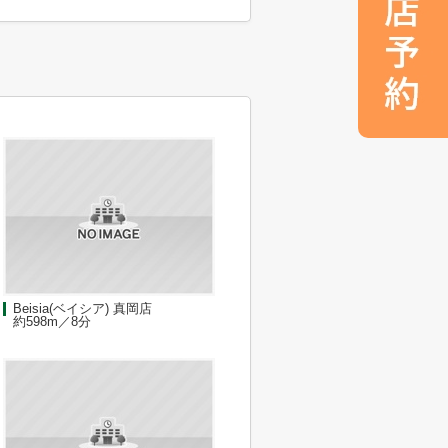
Beisia(ベイシア) 真岡店
約598m／8分