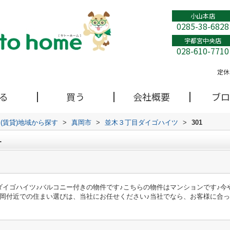
小山本店
0285-38-6828
宇都宮中央店
028-610-7710
定休
る
買う
会社概要
ブロ
(賃貸)地域から探す
>
真岡市
>
並木３丁目ダイゴハイツ
>
301
1
ダイゴハイツ♪バルコニー付きの物件です♪こちらの物件はマンションです♪今
真岡付近での住まい選びは、当社にお任せください♪当社でなら、お客様に合