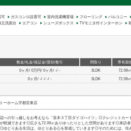
居可
ガスコンロ設置可
室内洗濯機置場
フローリング
バルコニー
独立洗面台
エアコン
シューズボックス
TVモニタ付インターホン
敷金/礼金/保証金/償却/敷引
間取り
専有面
0ヶ月/ 0万円/ 0ヶ月/ -/ -
3LDK
72.09
0ヶ月/ -/ -/ -/ -
3LDK
72.09
トーホーム宇都宮東店
辺への引っ越しをお考えなら「並木３丁目ダイゴハイツ」◎クレジットカー
が軽減できます◎広さも72.09㎡ありゆったりとした空間があります◎来訪
◎ゆとりある生活は、ゆとりある心を形成していきます◎そのためには、住