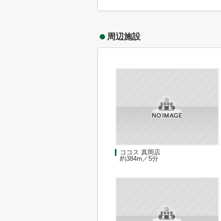
周辺施設
ココス 真岡店
約384m／5分