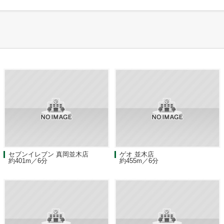
セブンイレブン 真岡並木店
ゲオ 並木店
約401m／6分
約455m／6分