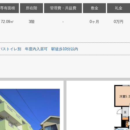
専有面積
所在階
管理費・共益費
敷金
礼金
72.09㎡
3階
-
0ヶ月
0万円
バストイレ別
年度内入居可
駅徒歩10分以内