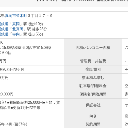
木県
真岡市
並木町
３丁目１７－９
岡鉄道
「
真岡
」駅 徒歩10分
岡鉄道
「
北真岡
」駅 徒歩23分
岡鉄道
「
寺内
」駅 徒歩56分
DK
K 15.0帖
/
和室 6.0帖
/
洋室 5.2帖
/
面積/バルコニー面積
7
 6.0帖
5万円
管理費・共益費
-
月/0万円/0ヶ月
償却/敷引
-/
2.2万円
敷金積み増し
-
駐車場/月額料金
空
20,000円
保険名/保険期間
家
加入/
■初回保証料25,000円■月額：賃
保証会社
額1％■更新1万円/2年毎
向き
89年 4月 (築37年)
契約期間
2