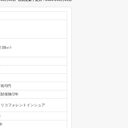
2.09㎡/-
-
有/0円
財保険/2年
オリコフォレントインシュア
南
年