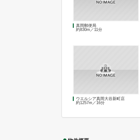
真岡郵便局
約830m／11分
ウエルシア真岡大谷新町店
約1257m／16分