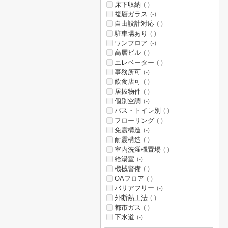
床下収納
(-)
複層ガラス
(-)
自由設計対応
(-)
駐車場あり
(-)
ワンフロア
(-)
高層ビル
(-)
エレベーター
(-)
事務所可
(-)
飲食店可
(-)
居抜物件
(-)
個別空調
(-)
バス・トイレ別
(-)
フローリング
(-)
免震構造
(-)
耐震構造
(-)
室内洗濯機置場
(-)
給湯室
(-)
機械警備
(-)
OAフロア
(-)
バリアフリー
(-)
外断熱工法
(-)
都市ガス
(-)
下水道
(-)