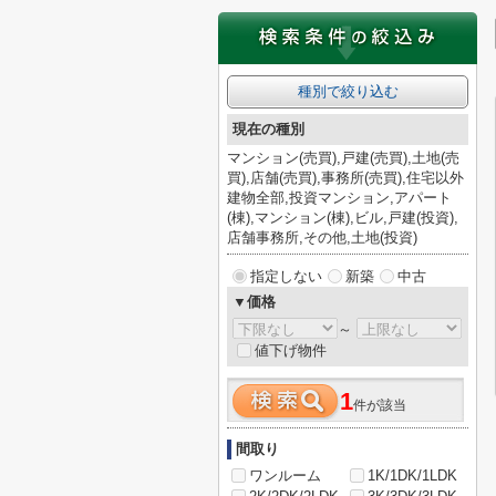
種別で絞り込む
現在の種別
マンション(売買),戸建(売買),土地(売
買),店舗(売買),事務所(売買),住宅以外
建物全部,投資マンション,アパート
(棟),マンション(棟),ビル,戸建(投資),
店舗事務所,その他,土地(投資)
指定しない
新築
中古
▼価格
～
値下げ物件
1
件が該当
間取り
ワンルーム
1K/1DK/1LDK