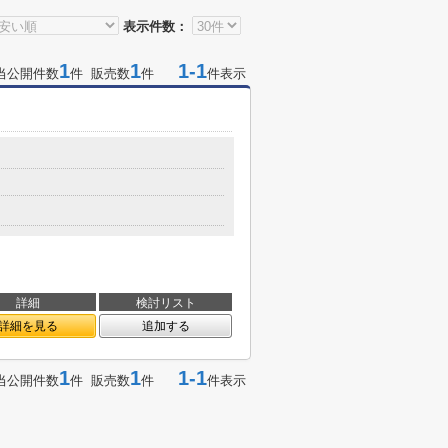
表示件数：
1
1
1-1
当公開件数
件 販売数
件
件表示
詳細
検討リスト
詳細を見る
追加する
1
1
1-1
当公開件数
件 販売数
件
件表示