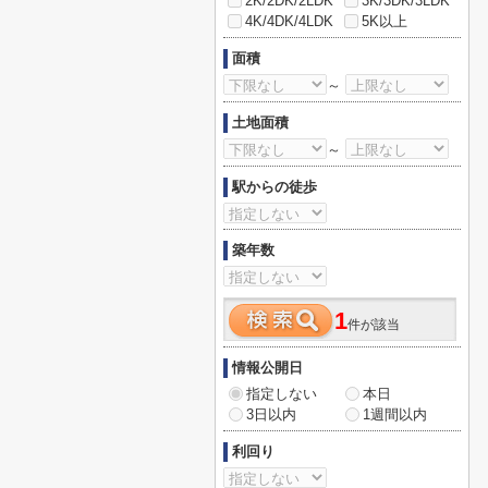
2K/2DK/2LDK
3K/3DK/3LDK
4K/4DK/4LDK
5K以上
面積
～
土地面積
～
駅からの徒歩
築年数
1
件が該当
情報公開日
指定しない
本日
3日以内
1週間以内
利回り