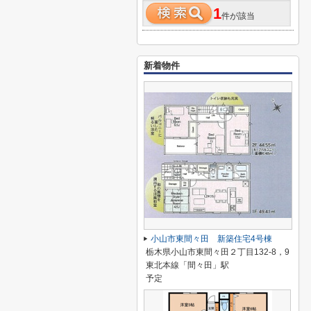
1
件が該当
新着物件
小山市東間々田 新築住宅4号棟
栃木県小山市東間々田２丁目132-8，9
東北本線「間々田」駅
予定