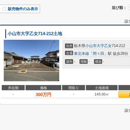
並び順：
販売物件のみ表示
該
小山市大字乙女714-212土地
栃木県
小山市
大字乙女
714-212
住所
交通
東北本線
「
間々田
」駅 徒歩28分
-
-
-
築年
階数
構造
所在階
価格
間取り
土地面積
300
万円
-
-
145.00㎡
該