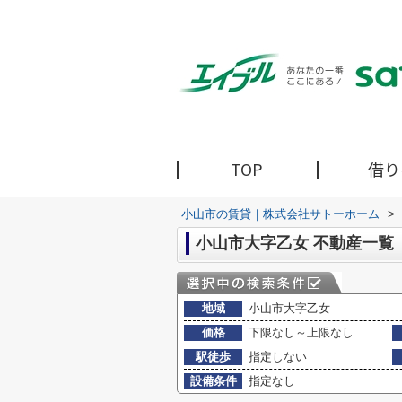
TOP
借り
小山市の賃貸｜株式会社サトーホーム
>
小山市大字乙女 不動産一覧
地域
小山市大字乙女
価格
下限なし～上限なし
駅徒歩
指定しない
設備条件
指定なし