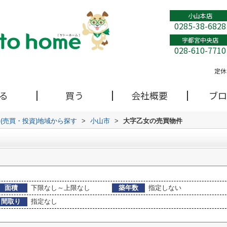
小山本店
0285-38-6828
宇都宮中央店
028-610-7710
定休
る
買う
会社概要
ブロ
(売買・投資)地域から探す
>
小山市
>
大字乙女の売買物件
面積
下限なし～上限なし
築年数
指定しない
間取り
指定なし