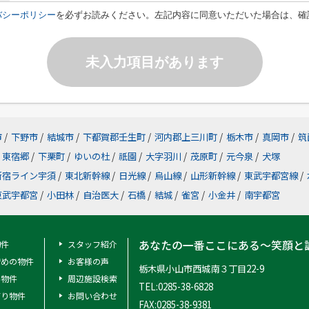
バシーポリシー
を必ずお読みください。左記内容に同意いただいた場合は、確
未入力項目があります
市
/
下野市
/
結城市
/
下都賀郡壬生町
/
河内郡上三川町
/
栃木市
/
真岡市
/
筑
東宿郷
/
下栗町
/
ゆいの杜
/
祇園
/
大字羽川
/
茂原町
/
元今泉
/
犬塚
新宿ライン宇須
/
東北新幹線
/
日光線
/
烏山線
/
山形新幹線
/
東武宇都宮線
/
東武宇都宮
/
小田林
/
自治医大
/
石橋
/
結城
/
雀宮
/
小金井
/
南宇都宮
あなたの一番ここにある～笑顔と
物件
スタッフ紹介
安めの物件
お客様の声
栃木県小山市西城南３丁目22-9
料物件
周辺施設検索
TEL:0285-38-6828
有り物件
お問い合わせ
FAX:0285-38-9381