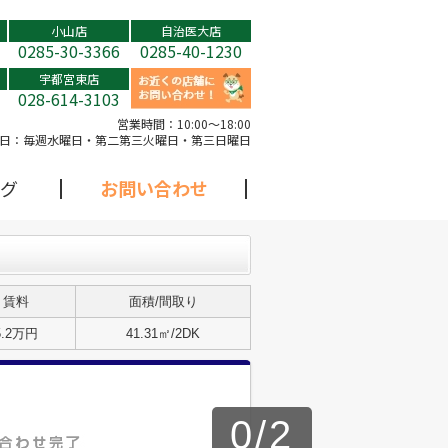
小山店
自治医大店
0285-30-3366
0285-40-1230
宇都宮東店
028-614-3103
営業時間：
10:00～18:00
日：
毎週水曜日・第二第三火曜日・第三日曜日
グ
お問い合わせ
賃料
面積/間取り
5.2万円
41.31㎡/2DK
0
/
2