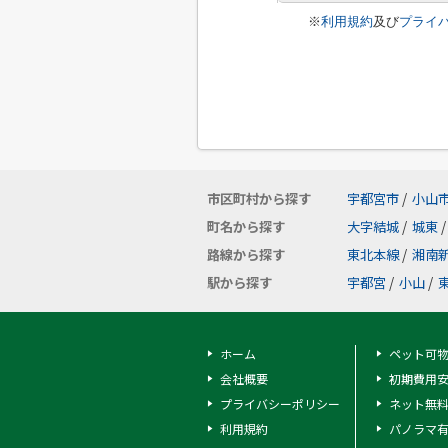
※
利用規約
及び
プライ
市区町村から探す
宇都宮市
/
小山
町名から探す
大字結城
/
城東
/
路線から探す
東北本線
/
湘南
駅から探す
宇都宮
/
小山
/
ホーム
ペット可
会社概要
初期費用
プライバシーポリシー
ネット無
利用規約
パノラマ