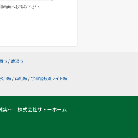
認画面へお進み下さい。
西市
/
鹿沼市
水戸線
/
両毛線
/
宇都宮芳賀ライト線
誠実～ 株式会社サトーホーム