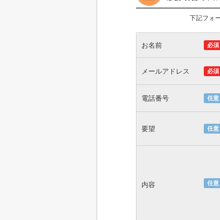
下記フォ
お名前
必須
メールアドレス
必須
電話番号
任意
要望
任意
任意
内容