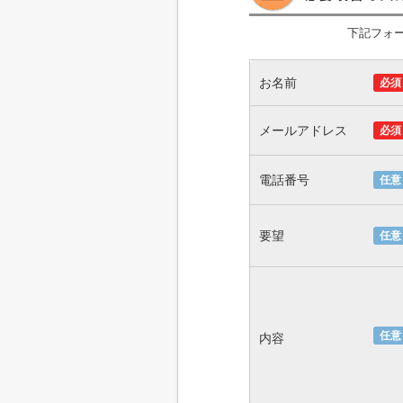
下記フォ
お名前
必須
メールアドレス
必須
電話番号
任意
要望
任意
任意
内容