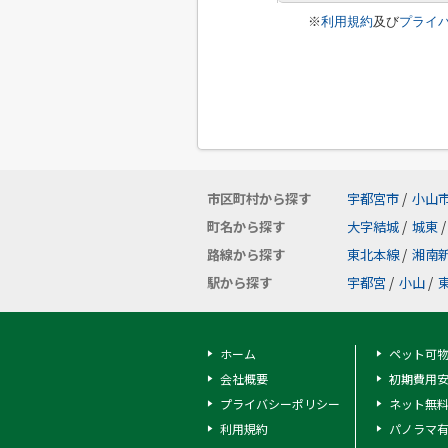
※
利用規約
及び
プライ
市区町村から探す
宇都宮市
/
小山
町名から探す
大字結城
/
城東
/
路線から探す
東北本線
/
湘南
駅から探す
宇都宮
/
小山
/
ホーム
ペット可
会社概要
初期費用
プライバシーポリシー
ネット無
利用規約
パノラマ