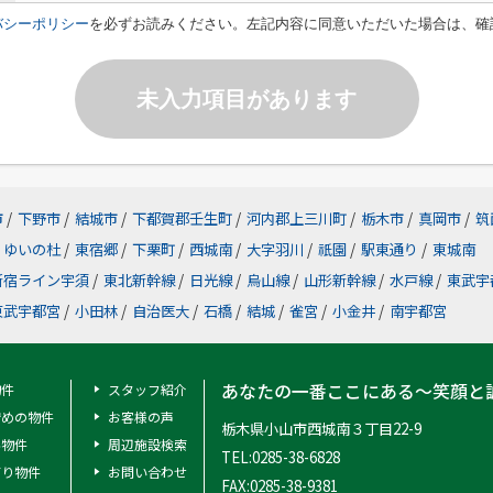
バシーポリシー
を必ずお読みください。左記内容に同意いただいた場合は、確
未入力項目があります
市
/
下野市
/
結城市
/
下都賀郡壬生町
/
河内郡上三川町
/
栃木市
/
真岡市
/
筑
ゆいの杜
/
東宿郷
/
下栗町
/
西城南
/
大字羽川
/
祇園
/
駅東通り
/
東城南
新宿ライン宇須
/
東北新幹線
/
日光線
/
烏山線
/
山形新幹線
/
水戸線
/
東武宇
東武宇都宮
/
小田林
/
自治医大
/
石橋
/
結城
/
雀宮
/
小金井
/
南宇都宮
あなたの一番ここにある～笑顔と
物件
スタッフ紹介
安めの物件
お客様の声
栃木県小山市西城南３丁目22-9
料物件
周辺施設検索
TEL:0285-38-6828
有り物件
お問い合わせ
FAX:0285-38-9381