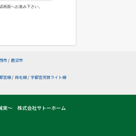
認画面へお進み下さい。
西市
/
鹿沼市
都宮線
/
両毛線
/
宇都宮芳賀ライト線
誠実～ 株式会社サトーホーム