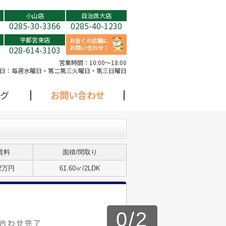
小山店
自治医大店
0285-30-3366
0285-40-1230
宇都宮東店
028-614-3103
営業時間：
10:00～18:00
日：
毎週水曜日・第二第三火曜日・第三日曜日
グ
お問い合わせ
賃料
面積/間取り
.2万円
61.60㎡/2LDK
0
/
2