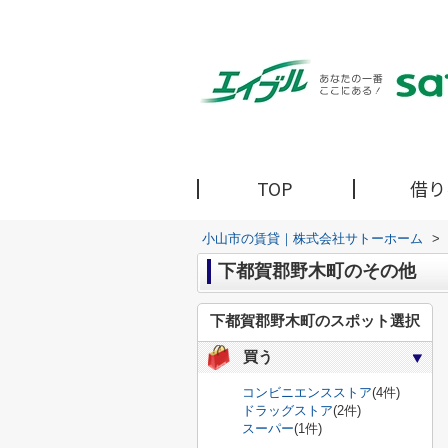
TOP
借り
小山市の賃貸｜株式会社サトーホーム
>
下都賀郡野木町のその他
下都賀郡野木町のスポット選択
買う
コンビニエンスストア
(4件)
ドラッグストア
(2件)
スーパー
(1件)