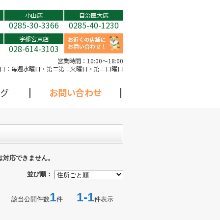
小山店
自治医大店
0285-30-3366
0285-40-1230
宇都宮東店
028-614-3103
営業時間：
10:00～18:00
日：
毎週水曜日・第二第三火曜日・第三日曜日
グ
お問い合わせ
は対応できません。
並び順：
1
1-1
該当公開件数
件
件表示