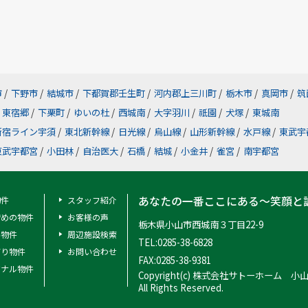
市
/
下野市
/
結城市
/
下都賀郡壬生町
/
河内郡上三川町
/
栃木市
/
真岡市
/
筑
東宿郷
/
下栗町
/
ゆいの杜
/
西城南
/
大字羽川
/
祇園
/
犬塚
/
東城南
新宿ライン宇須
/
東北新幹線
/
日光線
/
烏山線
/
山形新幹線
/
水戸線
/
東武宇
東武宇都宮
/
小田林
/
自治医大
/
石橋
/
結城
/
小金井
/
雀宮
/
南宇都宮
あなたの一番ここにある～笑顔と
物件
スタッフ紹介
安めの物件
お客様の声
栃木県小山市西城南３丁目22-9
料物件
周辺施設検索
TEL:0285-38-6828
有り物件
お問い合わせ
FAX:0285-38-9381
ジナル物件
Copyright(c) 株式会社サトーホーム 小
All Rights Reserved.