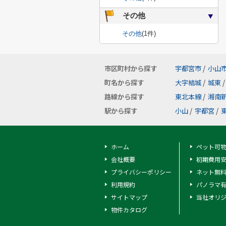
その他
その他
(1件)
市区町村から探す
宇都宮市
/
小山
町名から探す
大字結城
/
城東
/
路線から探す
東北本線
/
湘南
駅から探す
小山
/
宇都宮
/
ホーム
ペット可
会社概要
初期費用
プライバシーポリシー
ネット無
利用規約
パノラマ
サイトマップ
当社オリ
物件カタログ