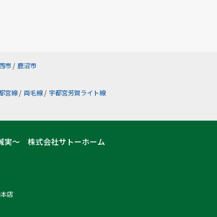
西市
/
鹿沼市
都宮線
/
両毛線
/
宇都宮芳賀ライト線
誠実～ 株式会社サトーホーム
山本店