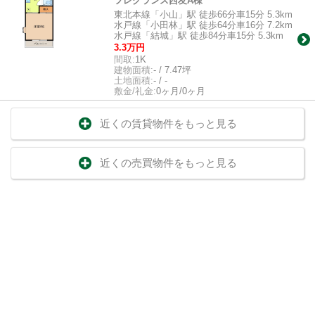
フレグランス西友A棟
東北本線「小山」駅 徒歩66分車15分 5.3km
水戸線「小田林」駅 徒歩64分車16分 7.2km
水戸線「結城」駅 徒歩84分車15分 5.3km
3.3万円
間取:
1K
建物面積:
- / 7.47坪
土地面積:
- / -
敷金/礼金:
0ヶ月/0ヶ月
近くの賃貸物件をもっと見る
近くの売買物件をもっと見る