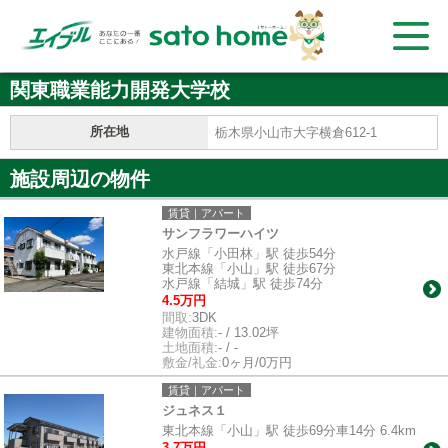
関東職業能力開発大学校
所在地
栃木県小山市大字横倉612-1
施設周辺の物件
賃貸｜アパート
サンフラワーハイツ
水戸線「小田林」駅 徒歩54分
東北本線「小山」駅 徒歩67分
水戸線「結城」駅 徒歩74分
4.5万円
間取:
3DK
建物面積:
- / 13.02坪
土地面積:
- / -
敷金/礼金:
0ヶ月/0万円
賃貸｜アパート
ジュネス１
東北本線「小山」駅 徒歩69分車14分 6.4km
3.7万円