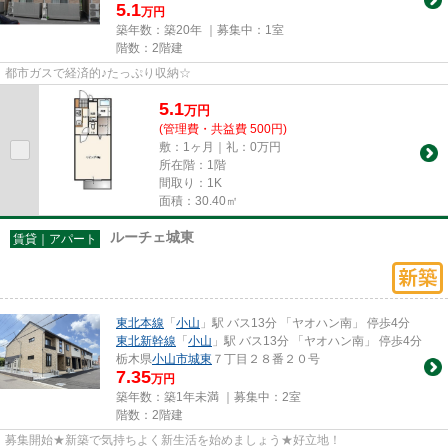
5.1
万円
築年数：築20年 ｜募集中：
1室
階数：2階建
都市ガスで経済的♪たっぷり収納☆
5.1
万
円
(管理費・共益費 500円)
敷：1ヶ月｜礼：0万円
所在階：1階
間取り：1K
面積：30.40㎡
ルーチェ城東
賃貸｜アパート
東北本線
「
小山
」駅 バス13分 「ヤオハン南」 停歩4分
東北新幹線
「
小山
」駅 バス13分 「ヤオハン南」 停歩4分
栃木県
小山市
城東
７丁目２８番２０号
7.35
万円
築年数：築1年未満 ｜募集中：
2室
階数：2階建
募集開始★新築で気持ちよく新生活を始めましょう★好立地！