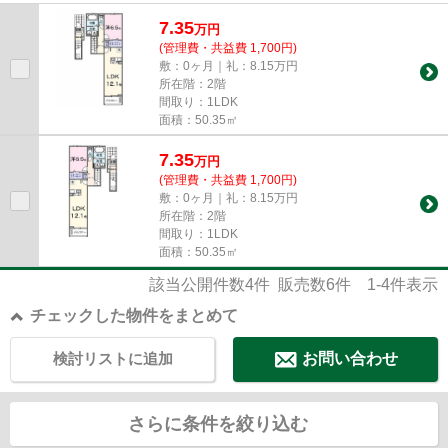
7.35
万
円
(管理費・共益費 1,700円)
敷：0ヶ月｜礼：8.15万円
所在階：2階
間取り：1LDK
面積：50.35㎡
7.35
万
円
(管理費・共益費 1,700円)
敷：0ヶ月｜礼：8.15万円
所在階：2階
間取り：1LDK
面積：50.35㎡
該当公開件数
4
件 販売数
6
件
1-4
件表示
チェックした物件をまとめて
検討リストに追加
お問い合わせ
さらに条件を絞り込む