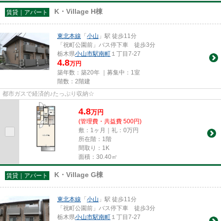
K・Village H棟
賃貸｜アパート
東北本線
「
小山
」駅 徒歩11分
「祝町公園前」バス停下車 徒歩3分
栃木県
小山市
駅南町
１丁目7-27
4.8
万円
築年数：築20年 ｜募集中：
1室
階数：2階建
都市ガスで経済的♪たっぷり収納☆
4.8
万
円
(管理費・共益費 500円)
敷：1ヶ月｜礼：0万円
所在階：1階
間取り：1K
面積：30.40㎡
K・Village G棟
賃貸｜アパート
東北本線
「
小山
」駅 徒歩11分
「祝町公園前」バス停下車 徒歩3分
栃木県
小山市
駅南町
１丁目7-27