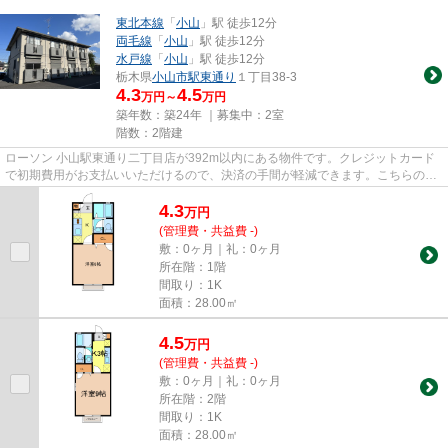
東北本線
「
小山
」駅 徒歩12分
両毛線
「
小山
」駅 徒歩12分
水戸線
「
小山
」駅 徒歩12分
栃木県
小山市
駅東通り
１丁目38-3
4.3
4.5
万円～
万円
築年数：築24年 ｜募集中：
2室
階数：2階建
ローソン 小山駅東通り二丁目店が392m以内にある物件です。クレジットカード
で初期費用がお支払いいただけるので、決済の手間が軽減できます。こちらの物
件はアパートです。徒歩12分で...
4.3
万
円
(管理費・共益費 -)
敷：0ヶ月｜礼：0ヶ月
所在階：1階
間取り：1K
面積：28.00㎡
4.5
万
円
(管理費・共益費 -)
敷：0ヶ月｜礼：0ヶ月
所在階：2階
間取り：1K
面積：28.00㎡