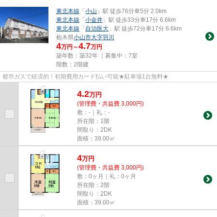
東北本線
「
小山
」駅 徒歩76分車5分 2.0km
東北本線
「
小金井
」駅 徒歩33分車17分 6.6km
東北本線
「
自治医大
」駅 徒歩72分車17分 6.6km
栃木県
小山市
大字羽川
4
4.7
万円～
万円
築年数：築32年 ｜募集中：
7室
階数：2階建
都市ガスで経済的！初期費用カード払い可能★駐車場1台無料★
4.2
万
円
(管理費・共益費 3,000円)
敷：-｜礼：-
所在階：1階
間取り：2DK
面積：39.00㎡
4
万
円
(管理費・共益費 3,000円)
敷：0ヶ月｜礼：0ヶ月
所在階：2階
間取り：2DK
面積：39.00㎡