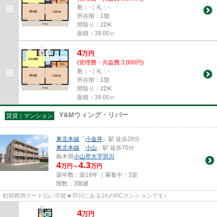
敷：-｜礼：-
所在階：1階
間取り：2DK
面積：39.00㎡
4
万
円
(管理費・共益費 3,000円)
敷：-｜礼：-
所在階：1階
間取り：2DK
面積：39.00㎡
Y&Mウィング・リバー
賃貸｜マンション
東北本線
「
小金井
」駅 徒歩28分
東北本線
「
小山
」駅 徒歩70分
栃木県
小山市
大字羽川
4
4.3
万円～
万円
築年数：築18年 ｜募集中：
3室
階数：3階建
初期費用カード払い可能★羽川にある1KのRCマンションです♪
4
万
円