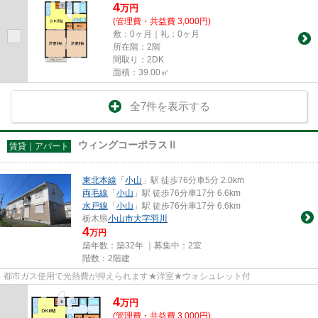
4
万
円
(管理費・共益費 3,000円)
敷：0ヶ月｜礼：0ヶ月
所在階：2階
間取り：2DK
面積：39.00㎡
全7件を表示する
ウィングコーポラスⅡ
賃貸｜アパート
東北本線
「
小山
」駅 徒歩76分車5分 2.0km
両毛線
「
小山
」駅 徒歩76分車17分 6.6km
水戸線
「
小山
」駅 徒歩76分車17分 6.6km
栃木県
小山市
大字羽川
4
万円
築年数：築32年 ｜募集中：
2室
階数：2階建
都市ガス使用で光熱費が抑えられます★洋室★ウォシュレット付
4
万
円
(管理費・共益費 3,000円)