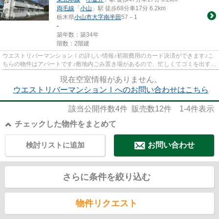
両毛線
「
小山
」駅 徒歩68分車17分 6.2km
栃木県
小山市
大字南半田
57－1
-
築年数：築34年
階数：2階建
ウエストリバーマンションⅠの詳しい情報♪初期費用のカード決済ができます♪こ
ちらの物件はアパートです♪敷地内ごみ置き場があるので、忙しくてゴミを出す時
間がないという方も安心です♪...
現在空室情報がありません。
ウエストリバーマンションⅠへのお問い合わせはこちら
該当公開件数
4
件 販売数
12
件
1-4
件表示
チェックした物件をまとめて
検討リストに追加
お問い合わせ
さらに条件を絞り込む
物件リクエスト