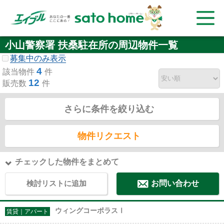
小山警察署 扶桑駐在所の周辺物件一覧
募集中のみ表示
4
該当物件
件
12
販売数
件
さらに条件を絞り込む
物件リクエスト
チェックした物件をまとめて
検討リストに追加
お問い合わせ
ウィングコーポラスⅠ
賃貸｜アパート