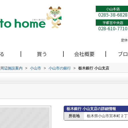
小山本店
0285-38-6828
宇都宮中央店
028-610-7710
定休
る
買う
会社概要
ブロ
周辺施設案内
>
小山市
>
小山市の銀行
>
栃木銀行 小山支店
栃木銀行 小山支店の詳細情報
所在地
栃木県小山市宮本町２丁目