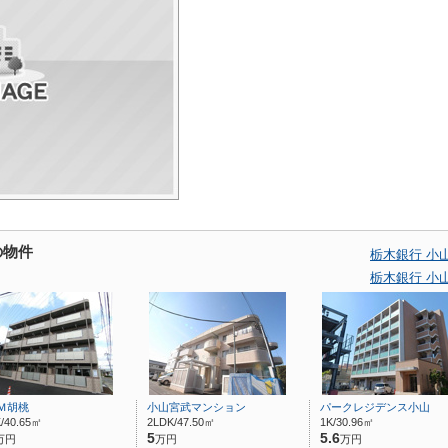
の物件
栃木銀行 小
栃木銀行 小
Ｍ胡桃
小山宮武マンション
パークレジデンス小山
/40.65㎡
2LDK/47.50㎡
1K/30.96㎡
5
5.6
万円
万円
万円