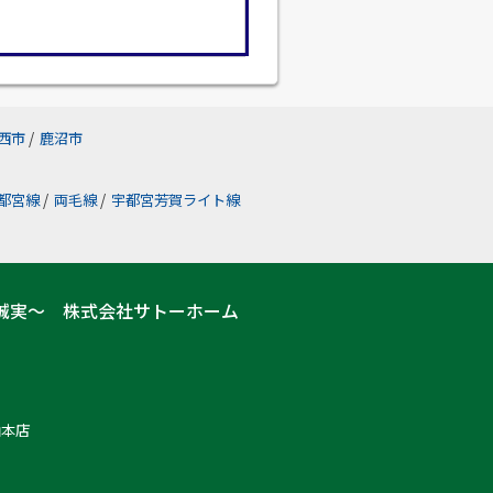
西市
/
鹿沼市
都宮線
/
両毛線
/
宇都宮芳賀ライト線
誠実～ 株式会社サトーホーム
山本店