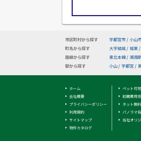
市区町村から探す
宇都宮市
/
小山
町名から探す
大字結城
/
城東
/
路線から探す
東北本線
/
湘南
駅から探す
小山
/
宇都宮
/
ホーム
ペット可
会社概要
初期費用
プライバシーポリシー
ネット無
利用規約
パノラマ
サイトマップ
当社オリ
物件カタログ