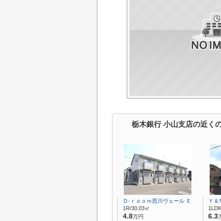
栃木銀行 小山支店の近く
Ｄ-ｒｏｏｍ思川ヴェール Ｅ
Ｙ＆
1R/30.03㎡
1LDK
4.8
6.3
万円