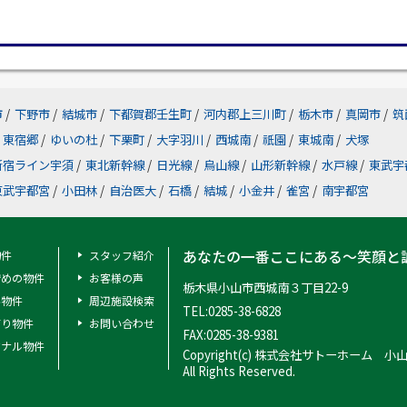
市
/
下野市
/
結城市
/
下都賀郡壬生町
/
河内郡上三川町
/
栃木市
/
真岡市
/
筑
東宿郷
/
ゆいの杜
/
下栗町
/
大字羽川
/
西城南
/
祇園
/
東城南
/
犬塚
新宿ライン宇須
/
東北新幹線
/
日光線
/
烏山線
/
山形新幹線
/
水戸線
/
東武宇
東武宇都宮
/
小田林
/
自治医大
/
石橋
/
結城
/
小金井
/
雀宮
/
南宇都宮
あなたの一番ここにある～笑顔と
物件
スタッフ紹介
安めの物件
お客様の声
栃木県小山市西城南３丁目22-9
料物件
周辺施設検索
TEL:0285-38-6828
有り物件
お問い合わせ
FAX:0285-38-9381
ジナル物件
Copyright(c) 株式会社サトーホーム 小
All Rights Reserved.