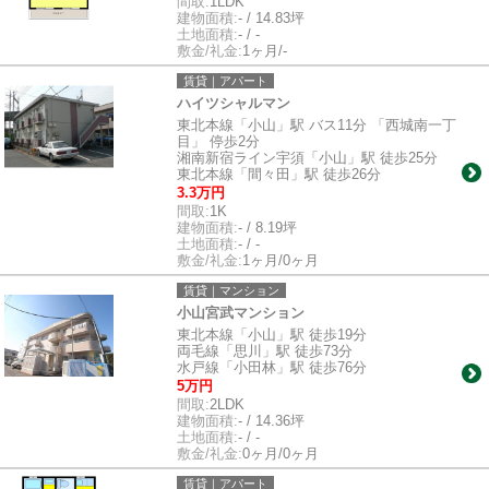
間取:
1LDK
建物面積:
- / 14.83坪
土地面積:
- / -
敷金/礼金:
1ヶ月/-
賃貸｜アパート
ハイツシャルマン
東北本線「小山」駅 バス11分 「西城南一丁
目」 停歩2分
湘南新宿ライン宇須「小山」駅 徒歩25分
東北本線「間々田」駅 徒歩26分
3.3万円
間取:
1K
建物面積:
- / 8.19坪
土地面積:
- / -
敷金/礼金:
1ヶ月/0ヶ月
賃貸｜マンション
小山宮武マンション
東北本線「小山」駅 徒歩19分
両毛線「思川」駅 徒歩73分
水戸線「小田林」駅 徒歩76分
5万円
間取:
2LDK
建物面積:
- / 14.36坪
土地面積:
- / -
敷金/礼金:
0ヶ月/0ヶ月
賃貸｜アパート