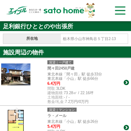
足利銀行ひととのや出張所
所在地
栃木県小山市神鳥谷５丁目2-13
施設周辺の物件
賃貸｜一戸建て
間々田2450戸建
東北本線「間々田」駅 徒歩33分
東北本線「小山」駅 徒歩66分
6.4万円
間取:
3LDK
建物面積:
73.28㎡ / 22.16坪
土地面積:
- / -
敷金/礼金:
7.2万円/0万円
賃貸｜マンション
ラ・メール
東北本線「小山」駅 徒歩26分
5.4万円