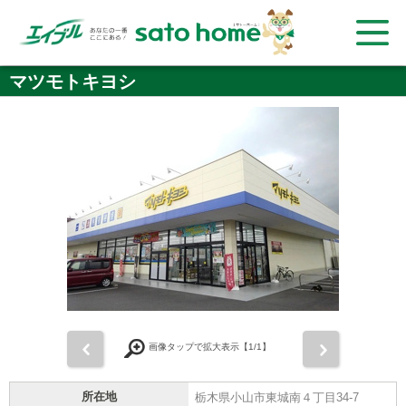
マツモトキヨシ
前
次
画像タップで拡大表示【
1
/1】
所在地
栃木県小山市東城南４丁目34-7