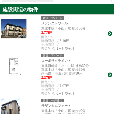
施設周辺の物件
賃貸｜アパート
メゾンエトワール
東北本線「小山」駅 徒歩36分
3.7万円
間取:
1K
建物面積:
- / 8.19坪
土地面積:
- / -
敷金/礼金:
1ヶ月/0ヶ月
賃貸｜アパート
コーポサクラメント
東北新幹線「小山」駅 徒歩39分
東北本線「小山」駅 徒歩39分
両毛線「小山」駅 徒歩39分
3.3万円
間取:
1K
建物面積:
- / 7.07坪
土地面積:
- / -
敷金/礼金:
0ヶ月/0ヶ月
賃貸｜一戸建て
サザンカムフォート
東北本線「小山」駅 徒歩40分