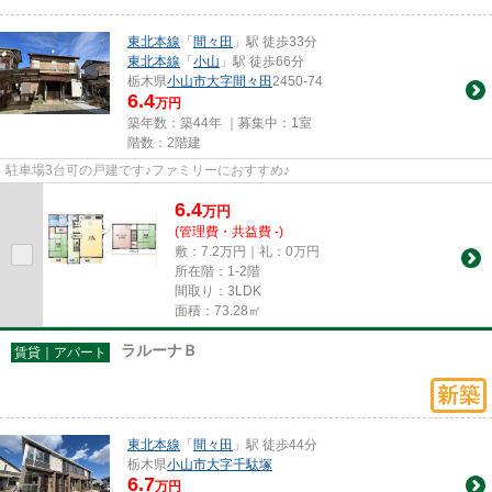
東北本線
「
間々田
」駅 徒歩33分
東北本線
「
小山
」駅 徒歩66分
栃木県
小山市
大字間々田
2450-74
6.4
万円
築年数：築44年 ｜募集中：
1室
階数：2階建
駐車場3台可の戸建です♪ファミリーにおすすめ♪
6.4
万
円
(管理費・共益費 -)
敷：7.2万円｜礼：0万円
所在階：1-2階
間取り：3LDK
面積：73.28㎡
ラルーナＢ
賃貸｜アパート
東北本線
「
間々田
」駅 徒歩44分
栃木県
小山市
大字千駄塚
6.7
万円