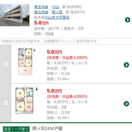
東北本線
「
小山
」駅 徒歩59分
東北本線
「
間々田
」駅 徒歩57分
栃木県
小山市
大字粟宮
5.8
万円
築年数：築17年 ｜募集中：
2室
階数：3階建
現地待ち合わせ可能です。初期費用クレジット決済可能です。
5.8
万
円
(管理費・共益費 4,000円)
敷：6.38万円｜礼：0ヶ月
所在階：1階
間取り：2LDK
面積：51.66㎡
5.8
万
円
(管理費・共益費 4,000円)
敷：6.38万円｜礼：0ヶ月
所在階：2階
間取り：2LDK
面積：51.66㎡
間々田2450戸建
賃貸｜一戸建て