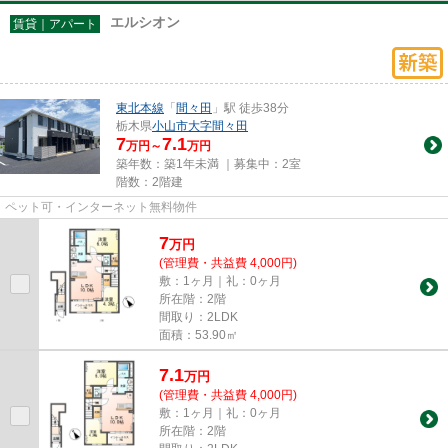
エルシオン
賃貸｜アパート
東北本線
「
間々田
」駅 徒歩38分
栃木県
小山市
大字間々田
7
7.1
万円～
万円
築年数：築1年未満 ｜募集中：
2室
階数：2階建
ペット可・インターネット無料物件
7
万
円
(管理費・共益費 4,000円)
敷：1ヶ月｜礼：0ヶ月
所在階：2階
間取り：2LDK
面積：53.90㎡
7.1
万
円
(管理費・共益費 4,000円)
敷：1ヶ月｜礼：0ヶ月
所在階：2階