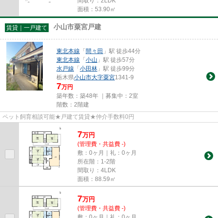
間取り：2LDK
面積：53.90㎡
小山市粟宮戸建
賃貸｜一戸建て
東北本線
「
間々田
」駅 徒歩44分
東北本線
「
小山
」駅 徒歩57分
水戸線
「
小田林
」駅 徒歩99分
栃木県
小山市
大字粟宮
1341-9
7
万円
築年数：築48年 ｜募集中：
2室
階数：2階建
ペット飼育相談可能★戸建て賃貸★仲介手数料0円
7
万
円
(管理費・共益費 -)
敷：0ヶ月｜礼：0ヶ月
所在階：1-2階
間取り：4LDK
面積：88.59㎡
7
万
円
(管理費・共益費 -)
敷：0ヶ月｜礼：0ヶ月