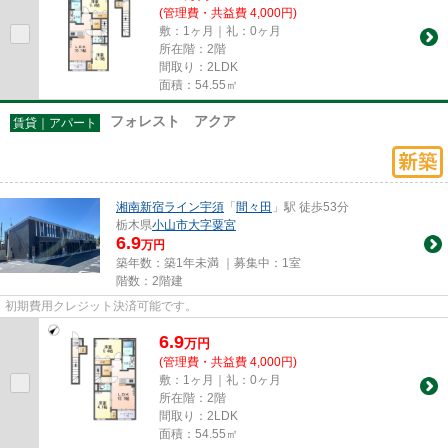
(管理費・共益費 4,000円)
敷：1ヶ月｜礼：0ヶ月
所在階：2階
間取り：2LDK
面積：54.55㎡
フォレスト アクア
賃貸｜アパート
湘南新宿ライン宇須
「
間々田
」駅 徒歩53分
栃木県
小山市
大字粟宮
6.9
万円
築年数：築1年未満 ｜募集中：
1室
階数：2階建
初期費用クレジット決済可能です。
6.9
万
円
(管理費・共益費 4,000円)
敷：1ヶ月｜礼：0ヶ月
所在階：2階
間取り：2LDK
面積：54.55㎡