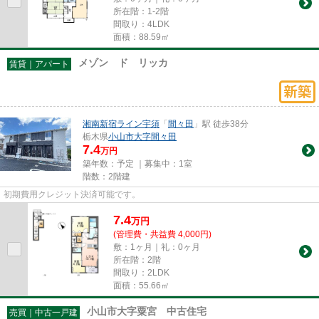
所在階：1-2階
間取り：4LDK
面積：88.59㎡
メゾン ド リッカ
賃貸｜アパート
湘南新宿ライン宇須
「
間々田
」駅 徒歩38分
栃木県
小山市
大字間々田
7.4
万円
築年数：予定 ｜募集中：
1室
階数：2階建
初期費用クレジット決済可能です。
7.4
万
円
(管理費・共益費 4,000円)
敷：1ヶ月｜礼：0ヶ月
所在階：2階
間取り：2LDK
面積：55.66㎡
小山市大字粟宮 中古住宅
売買｜中古一戸建