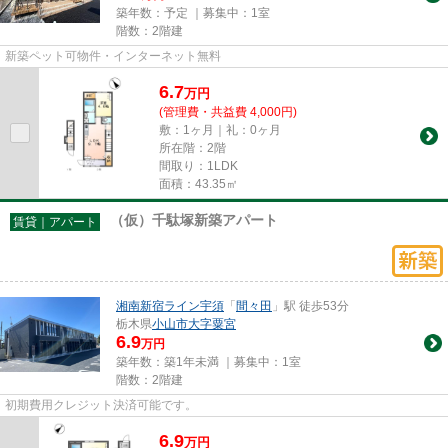
築年数：予定 ｜募集中：
1室
階数：2階建
新築ペット可物件・インターネット無料
6.7
万
円
(管理費・共益費 4,000円)
敷：1ヶ月｜礼：0ヶ月
所在階：2階
間取り：1LDK
面積：43.35㎡
（仮）千駄塚新築アパート
賃貸｜アパート
湘南新宿ライン宇須
「
間々田
」駅 徒歩53分
栃木県
小山市
大字粟宮
6.9
万円
築年数：築1年未満 ｜募集中：
1室
階数：2階建
初期費用クレジット決済可能です。
6.9
万
円