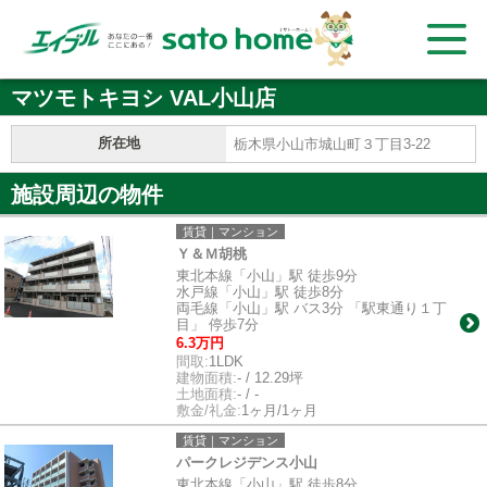
マツモトキヨシ VAL小山店
所在地
栃木県小山市城山町３丁目3-22
施設周辺の物件
賃貸｜マンション
Ｙ＆Ｍ胡桃
東北本線「小山」駅 徒歩9分
水戸線「小山」駅 徒歩8分
両毛線「小山」駅 バス3分 「駅東通り１丁
目」 停歩7分
6.3万円
間取:
1LDK
建物面積:
- / 12.29坪
土地面積:
- / -
敷金/礼金:
1ヶ月/1ヶ月
賃貸｜マンション
パークレジデンス小山
東北本線「小山」駅 徒歩8分