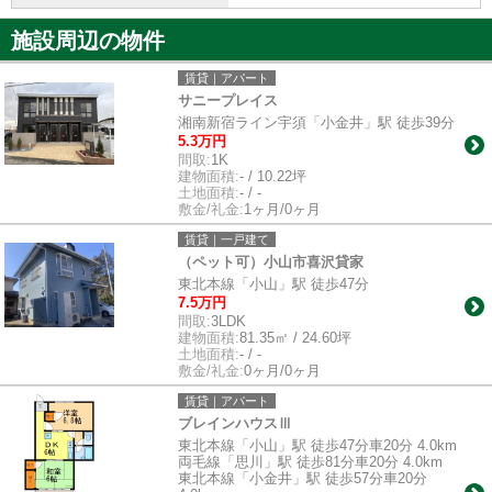
施設周辺の物件
賃貸｜アパート
サニープレイス
湘南新宿ライン宇須「小金井」駅 徒歩39分
5.3万円
間取:
1K
建物面積:
- / 10.22坪
土地面積:
- / -
敷金/礼金:
1ヶ月/0ヶ月
賃貸｜一戸建て
（ペット可）小山市喜沢貸家
東北本線「小山」駅 徒歩47分
7.5万円
間取:
3LDK
建物面積:
81.35㎡ / 24.60坪
土地面積:
- / -
敷金/礼金:
0ヶ月/0ヶ月
賃貸｜アパート
ブレインハウスⅢ
東北本線「小山」駅 徒歩47分車20分 4.0km
両毛線「思川」駅 徒歩81分車20分 4.0km
東北本線「小金井」駅 徒歩57分車20分