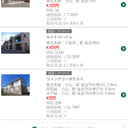
東北本線「小山」駅 徒歩70分
4.3万円
間取:
1K
建物面積:
- / 7.25坪
土地面積:
- / -
敷金/礼金:
0ヶ月/0ヶ月
賃貸｜アパート
ルミナスハイム
東北本線「小金井」駅 徒歩28分
4.9万円
間取:
1LDK
建物面積:
- / 13.30坪
土地面積:
- / -
敷金/礼金:
1ヶ月/0ヶ月
賃貸｜アパート
ウィングコーポラスⅡ
東北本線「小山」駅 徒歩76分車5分 2.0km
両毛線「小山」駅 徒歩76分車17分 6.6km
水戸線「小山」駅 徒歩76分車17分 6.6km
4万円
間取:
2DK
建物面積:
- / 11.79坪
土地面積:
- / -
敷金/礼金:
-/-