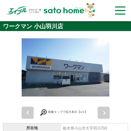
ワークマン 小山羽川店
前
次
画像タップで拡大表示【
1
/1】
所在地
栃木県小山市大字羽川793