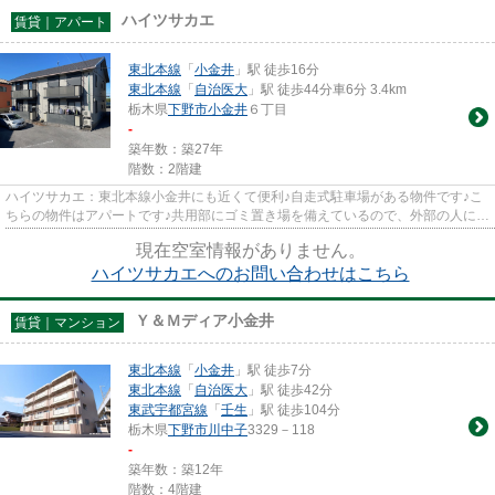
ハイツサカエ
賃貸｜アパート
東北本線
「
小金井
」駅 徒歩16分
東北本線
「
自治医大
」駅 徒歩44分車6分 3.4km
栃木県
下野市
小金井
６丁目
-
築年数：築27年
階数：2階建
ハイツサカエ：東北本線小金井にも近くて便利♪自走式駐車場がある物件です♪こ
ちらの物件はアパートです♪共用部にゴミ置き場を備えているので、外部の人にご
みを見られたりするリスクを...
現在空室情報がありません。
ハイツサカエへのお問い合わせはこちら
Ｙ＆Ｍディア小金井
賃貸｜マンション
東北本線
「
小金井
」駅 徒歩7分
東北本線
「
自治医大
」駅 徒歩42分
東武宇都宮線
「
壬生
」駅 徒歩104分
栃木県
下野市
川中子
3329－118
-
築年数：築12年
階数：4階建