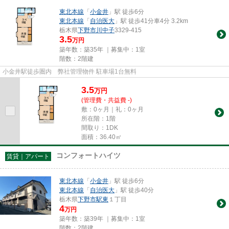
東北本線
「
小金井
」駅 徒歩6分
東北本線
「
自治医大
」駅 徒歩41分車4分 3.2km
栃木県
下野市
川中子
3329-415
3.5
万円
築年数：築35年 ｜募集中：
1室
階数：2階建
小金井駅徒歩圏内 弊社管理物件 駐車場1台無料
3.5
万
円
(管理費・共益費 -)
敷：0ヶ月｜礼：0ヶ月
所在階：1階
間取り：1DK
面積：36.40㎡
コンフォートハイツ
賃貸｜アパート
東北本線
「
小金井
」駅 徒歩6分
東北本線
「
自治医大
」駅 徒歩40分
栃木県
下野市
駅東
１丁目
4
万円
築年数：築39年 ｜募集中：
1室
階数：2階建