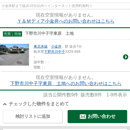
小金井駅まで徒歩10分以内☆インターネット使用料無料☆
現在空室情報がありません。
Ｙ＆Ｍディア小金井へのお問い合わせはこちら
下野市川中子字東原 土地
売買｜売地
東北本線
「
小金井
」駅 徒歩7分
栃木県
下野市
川中子
3329-468
-
築年数：-
階数：-
現在空室情報がありません。
下野市川中子字東原 土地へのお問い合わせはこちら
該当公開件数
9
件 販売数
8
件
1-9
件表示
チェックした物件をまとめて
検討リストに追加
お問い合わせ