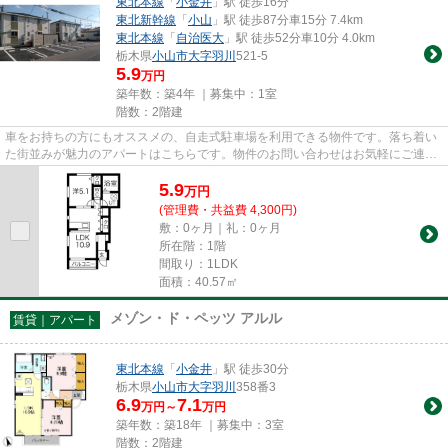
東北本線
「
小金井
」駅 徒歩16分
東北新幹線
「
小山
」駅 徒歩87分車15分 7.4km
東北本線
「
自治医大
」駅 徒歩52分車10分 4.0km
栃木県
小山市
大字羽川
521-5
5.9
万円
築年数：築4年 ｜募集中：
1室
階数：2階建
車をお持ちの方にもオススメの、自走式駐車場を利用できる物件です。落ち着い
た街並みが魅力のアパートはこちらです。物件のお問い合わせはお気軽にご連絡
ください。お探しいただいた...
5.9
万
円
(管理費・共益費 4,300円)
敷：0ヶ月｜礼：0ヶ月
所在階：1階
間取り：1LDK
面積：40.57㎡
メゾン・ド・ペッツ アルル
賃貸｜アパート
東北本線
「
小金井
」駅 徒歩30分
栃木県
小山市
大字羽川
358番3
6.9
7.1
万円～
万円
築年数：築18年 ｜募集中：
3室
階数：2階建