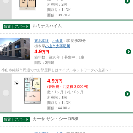
所在階：2階
間取り：1LDK
面積：39.70㎡
ルミナスハイム
賃貸｜アパート
東北本線
「
小金井
」駅 徒歩28分
栃木県
小山市
大字羽川
4.9
万円
築年数：築20年 ｜募集中：
1室
階数：2階建
小山市結城市周辺でのお部屋探しはエイブルネットワーク小山店へ！
4.9
万
円
(管理費・共益費 3,000円)
敷：1ヶ月｜礼：0ヶ月
所在階：1階
間取り：1LDK
面積：44.00㎡
カーサ サン・シーロB棟
賃貸｜アパート