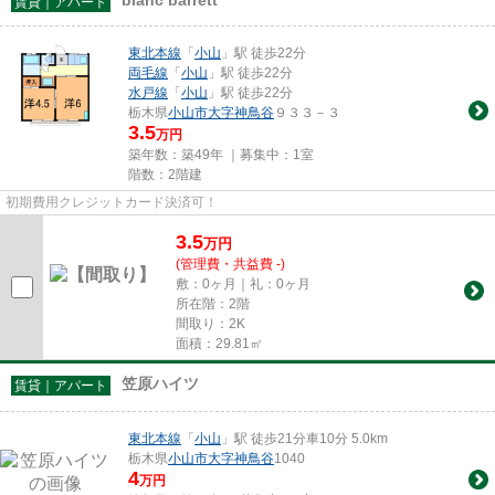
賃貸｜アパート
東北本線
「
小山
」駅 徒歩22分
両毛線
「
小山
」駅 徒歩22分
水戸線
「
小山
」駅 徒歩22分
栃木県
小山市
大字神鳥谷
９３３－３
3.5
万円
築年数：築49年 ｜募集中：
1室
階数：2階建
初期費用クレジットカード決済可！
3.5
万
円
(管理費・共益費 -)
敷：0ヶ月｜礼：0ヶ月
所在階：2階
間取り：2K
面積：29.81㎡
笠原ハイツ
賃貸｜アパート
東北本線
「
小山
」駅 徒歩21分車10分 5.0km
栃木県
小山市
大字神鳥谷
1040
4
万円