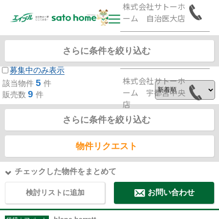
株式会社サトーホ
ーム 自治医大店
株式会社サトーホ
セブンイレブン 小山神鳥谷1丁目店の周辺物件一
さらに条件を絞り込む
ーム 宇都宮東店
覧
募集中のみ表示
株式会社サトーホ
5
該当物件
件
ーム 宇都宮中央
9
販売数
件
店
さらに条件を絞り込む
物件リクエスト
チェックした物件をまとめて
検討リストに追加
お問い合わせ
blanc barrett