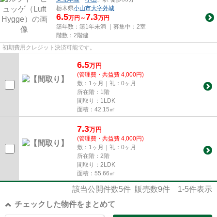
栃木県
小山市
大字外城
6.5
7.3
万円～
万円
築年数：築1年未満 ｜募集中：
2室
階数：2階建
初期費用クレジット決済可能です。
6.5
万
円
(管理費・共益費 4,000円)
敷：1ヶ月｜礼：0ヶ月
所在階：1階
間取り：1LDK
面積：42.15㎡
7.3
万
円
(管理費・共益費 4,000円)
敷：1ヶ月｜礼：0ヶ月
所在階：2階
間取り：2LDK
面積：55.66㎡
該当公開件数
5
件 販売数
9
件
1-5
件表示
チェックした物件をまとめて