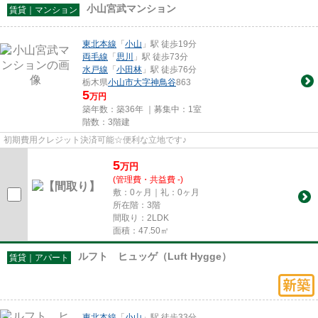
小山宮武マンション
賃貸｜マンション
東北本線
「
小山
」駅 徒歩19分
両毛線
「
思川
」駅 徒歩73分
水戸線
「
小田林
」駅 徒歩76分
栃木県
小山市
大字神鳥谷
863
5
万円
築年数：築36年 ｜募集中：
1室
階数：3階建
初期費用クレジット決済可能☆便利な立地です♪
5
万
円
(管理費・共益費 -)
敷：0ヶ月｜礼：0ヶ月
所在階：3階
間取り：2LDK
面積：47.50㎡
ルフト ヒュッゲ（Luft Hygge）
賃貸｜アパート
東北本線
「
小山
」駅 徒歩33分