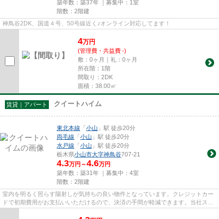
築年数：築37年 ｜募集中：
1室
階数：2階建
神鳥谷2DK、国道４号、50号線近く♪オンライン対応してます！
4
万
円
(管理費・共益費 -)
敷：0ヶ月｜礼：0ヶ月
所在階：1階
間取り：2DK
面積：38.00㎡
クイートハイム
賃貸｜アパート
東北本線
「
小山
」駅 徒歩20分
両毛線
「
小山
」駅 徒歩20分
水戸線
「
小山
」駅 徒歩20分
栃木県
小山市
大字神鳥谷
707-21
4.3
4.6
万円～
万円
築年数：築31年 ｜募集中：
4室
階数：2階建
室内を明るく照らす陽射しが気持ちの良い物件となっています。クレジットカー
ドで初期費用がお支払いいただけるので、決済の手間が軽減できます。当社スタ
ッフが地域の賃貸情報をご提...