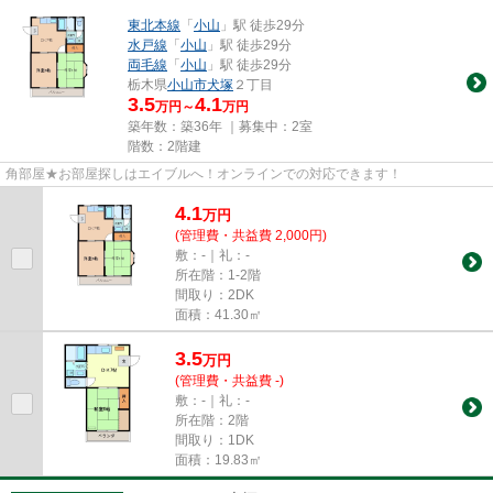
東北本線
「
小山
」駅 徒歩29分
水戸線
「
小山
」駅 徒歩29分
両毛線
「
小山
」駅 徒歩29分
栃木県
小山市
犬塚
２丁目
3.5
4.1
万円～
万円
築年数：築36年 ｜募集中：
2室
階数：2階建
角部屋★お部屋探しはエイブルへ！オンラインでの対応できます！
4.1
万
円
(管理費・共益費 2,000円)
敷：-｜礼：-
所在階：1-2階
間取り：2DK
面積：41.30㎡
3.5
万
円
(管理費・共益費 -)
敷：-｜礼：-
所在階：2階
間取り：1DK
面積：19.83㎡