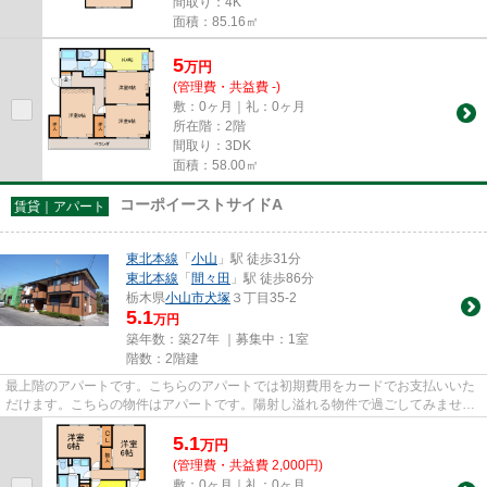
間取り：4K
面積：85.16㎡
5
万
円
(管理費・共益費 -)
敷：0ヶ月｜礼：0ヶ月
所在階：2階
間取り：3DK
面積：58.00㎡
コーポイーストサイドA
賃貸｜アパート
東北本線
「
小山
」駅 徒歩31分
東北本線
「
間々田
」駅 徒歩86分
栃木県
小山市
犬塚
３丁目35-2
5.1
万円
築年数：築27年 ｜募集中：
1室
階数：2階建
最上階のアパートです。こちらのアパートでは初期費用をカードでお支払いいた
だけます。こちらの物件はアパートです。陽射し溢れる物件で過ごしてみません
か。小山市エリアにある賃貸...
5.1
万
円
(管理費・共益費 2,000円)
敷：0ヶ月｜礼：0ヶ月