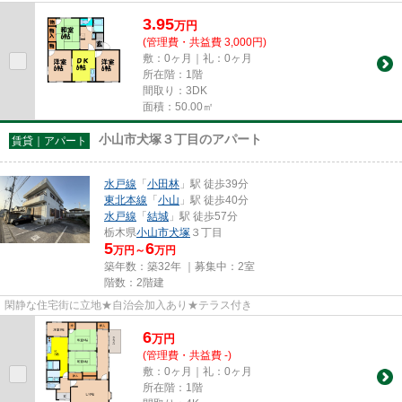
3.95
万
円
(管理費・共益費 3,000円)
敷：0ヶ月｜礼：0ヶ月
所在階：1階
間取り：3DK
面積：50.00㎡
小山市犬塚３丁目のアパート
賃貸｜アパート
水戸線
「
小田林
」駅 徒歩39分
東北本線
「
小山
」駅 徒歩40分
水戸線
「
結城
」駅 徒歩57分
栃木県
小山市
犬塚
３丁目
5
6
万円～
万円
築年数：築32年 ｜募集中：
2室
階数：2階建
閑静な住宅街に立地★自治会加入あり★テラス付き
6
万
円
(管理費・共益費 -)
敷：0ヶ月｜礼：0ヶ月
所在階：1階