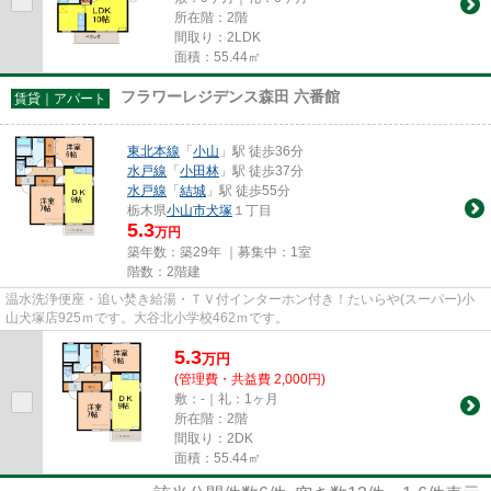
所在階：2階
間取り：2LDK
面積：55.44㎡
フラワーレジデンス森田 六番館
賃貸｜アパート
東北本線
「
小山
」駅 徒歩36分
水戸線
「
小田林
」駅 徒歩37分
水戸線
「
結城
」駅 徒歩55分
栃木県
小山市
犬塚
１丁目
5.3
万円
築年数：築29年 ｜募集中：
1室
階数：2階建
温水洗浄便座・追い焚き給湯・ＴＶ付インターホン付き！たいらや(スーパー)小
山犬塚店925ｍです。大谷北小学校462ｍです。
5.3
万
円
(管理費・共益費 2,000円)
敷：-｜礼：1ヶ月
所在階：2階
間取り：2DK
面積：55.44㎡