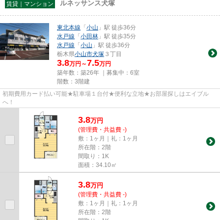
ルネッサンス犬塚
賃貸｜マンション
東北本線
「
小山
」駅 徒歩36分
水戸線
「
小田林
」駅 徒歩35分
水戸線
「
小山
」駅 徒歩36分
栃木県
小山市
犬塚
３丁目
3.8
7.5
万円～
万円
築年数：築26年 ｜募集中：
6室
階数：3階建
初期費用カード払い可能★駐車場１台付★便利な立地★お部屋探しはエイブル
へ！
3.8
万
円
(管理費・共益費 -)
敷：1ヶ月｜礼：1ヶ月
所在階：2階
間取り：1K
面積：34.10㎡
3.8
万
円
(管理費・共益費 -)
敷：1ヶ月｜礼：1ヶ月
所在階：2階