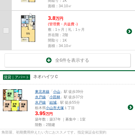
間取り：1K
面積：34.10㎡
3.8
万
円
(管理費・共益費 -)
敷：1ヶ月｜礼：1ヶ月
所在階：2階
間取り：1K
面積：34.10㎡
全6件を表示する
ネオハイツＣ
賃貸｜アパート
東北本線
「
小山
」駅 徒歩39分
水戸線
「
小田林
」駅 徒歩37分
水戸線
「
結城
」駅 徒歩55分
栃木県
小山市
犬塚
１丁目
3.95
万円
築年数：築37年 ｜募集中：
1室
階数：2階建
角部屋、初期費用抑えたい方におススメです。指定保証会社契約