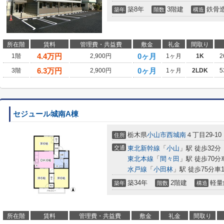
築8年
3階建
鉄骨
築年
階数
構造
所在階
賃料
管理費・共益費
敷金
礼金
間取り
4.4
万円
0ヶ月
1階
2,900円
1ヶ月
1K
2
6.3
万円
0ヶ月
3階
2,900円
1ヶ月
2LDK
5
セジュール城南A棟
栃木県
小山市
西城南
４丁目29-10
住所
交通
東北新幹線
「
小山
」駅 徒歩32分
東北本線
「
間々田
」駅 徒歩70分車
水戸線
「
小田林
」駅 徒歩75分車15
築34年
2階建
軽量
築年
階数
構造
所在階
賃料
管理費・共益費
敷金
礼金
間取り