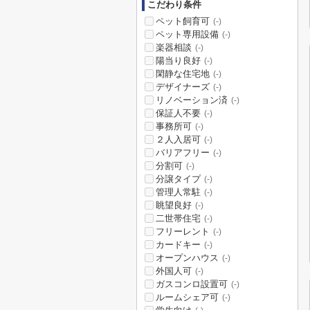
こだわり条件
ペット飼育可
(-)
ペット専用設備
(-)
楽器相談
(-)
陽当り良好
(-)
閑静な住宅地
(-)
デザイナーズ
(-)
リノベーション済
(-)
保証人不要
(-)
事務所可
(-)
２人入居可
(-)
バリアフリー
(-)
分割可
(-)
分譲タイプ
(-)
管理人常駐
(-)
眺望良好
(-)
二世帯住宅
(-)
フリーレント
(-)
カードキー
(-)
オープンハウス
(-)
外国人可
(-)
ガスコンロ設置可
(-)
ルームシェア可
(-)