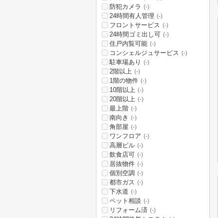
防犯カメラ
(-)
24時間有人管理
(-)
フロントサービス
(-)
24時間ゴミ出し可
(-)
住戸内覧可能
(-)
コンシェルジュサービス
(-)
駐車場あり
(-)
2階以上
(-)
1階の物件
(-)
10階以上
(-)
20階以上
(-)
最上階
(-)
南向き
(-)
角部屋
(-)
ワンフロア
(-)
高層ビル
(-)
飲食店可
(-)
居抜物件
(-)
個別空調
(-)
都市ガス
(-)
下水道
(-)
ペット相談
(-)
リフォーム済
(-)