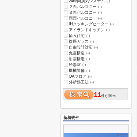
24時間換気システム
(-)
２面バルコニー
(-)
３面バルコニー
(-)
両面バルコニー
(-)
IHクッキングヒーター
(-)
アイランドキッチン
(-)
輸入住宅
(-)
複層ガラス
(-)
自由設計対応
(-)
免震構造
(-)
耐震構造
(-)
給湯室
(-)
機械警備
(-)
OAフロア
(-)
外断熱工法
(-)
11
件が該当
新着物件