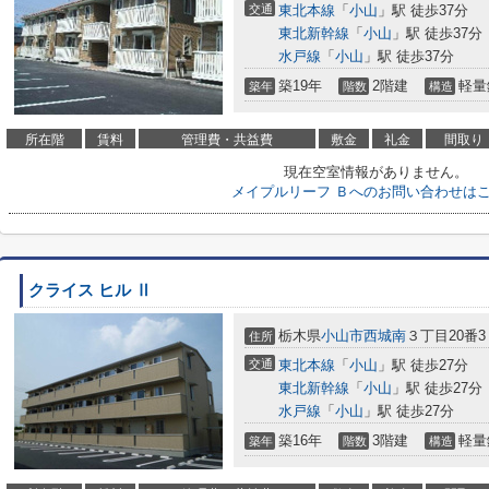
交通
東北本線
「
小山
」駅 徒歩37分
東北新幹線
「
小山
」駅 徒歩37分
水戸線
「
小山
」駅 徒歩37分
築19年
2階建
軽量
築年
階数
構造
所在階
賃料
管理費・共益費
敷金
礼金
間取り
現在空室情報がありません。
メイプルリーフ Ｂへのお問い合わせは
クライス ヒル Ⅱ
栃木県
小山市
西城南
３丁目20番3
住所
交通
東北本線
「
小山
」駅 徒歩27分
東北新幹線
「
小山
」駅 徒歩27分
水戸線
「
小山
」駅 徒歩27分
築16年
3階建
軽量
築年
階数
構造