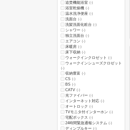
追焚機能浴室
(-)
浴室乾燥機
(-)
温水洗浄便座
(-)
洗面台
(-)
洗髪洗面化粧台
(-)
シャワー
(-)
独立洗面台
(-)
エアコン
(-)
床暖房
(-)
床下収納
(-)
ウォークインクロゼット
(-)
ウォークインシューズクロゼット
(-)
収納豊富
(-)
CS
(-)
BS
(-)
CATV
(-)
光ファイバー
(-)
インターネット対応
(-)
オートロック
(-)
TVモニタ付インターホン
(-)
宅配ボックス
(-)
24時間緊急通報システム
(-)
ディンプルキー
(-)