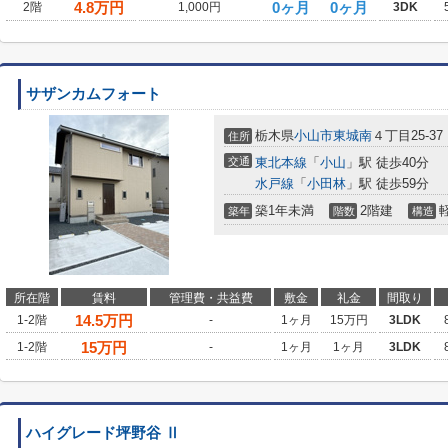
4.8
万円
0ヶ月
0ヶ月
2階
1,000円
3DK
サザンカムフォート
栃木県
小山市
東城南
４丁目25-37
住所
交通
東北本線
「
小山
」駅 徒歩40分
水戸線
「
小田林
」駅 徒歩59分
築1年未満
2階建
築年
階数
構造
所在階
賃料
管理費・共益費
敷金
礼金
間取り
14.5
万円
1-2階
-
1ヶ月
15万円
3LDK
15
万円
1-2階
-
1ヶ月
1ヶ月
3LDK
ハイグレード坪野谷 Ⅱ