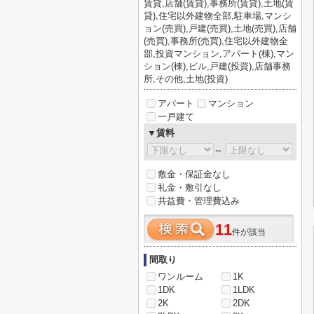
賃貸,店舗(賃貸),事務所(賃貸),土地(賃
貸),住宅以外建物全部,駐車場,マンシ
ョン(売買),戸建(売買),土地(売買),店舗
(売買),事務所(売買),住宅以外建物全
部,投資マンション,アパート(棟),マン
ション(棟),ビル,戸建(投資),店舗事務
所,その他,土地(投資)
アパート
マンション
一戸建て
▼賃料
～
敷金・保証金なし
礼金・敷引なし
共益費・管理費込み
11
件が該当
間取り
ワンルーム
1K
1DK
1LDK
2K
2DK