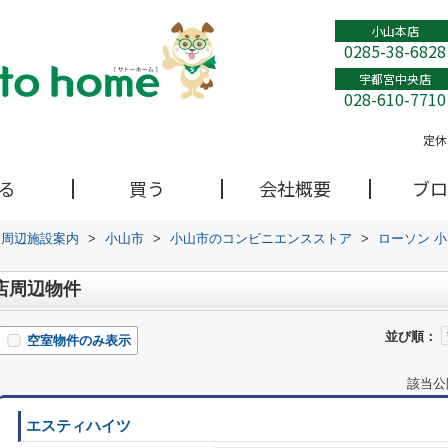
小山本店
0285-38-6828
宇都宮中央店
028-610-7710
定休
る
買う
会社概要
ブロ
周辺施設案内
>
小山市
>
小山市のコンビニエンスストア
>
ローソン 
店周辺物件
並び順：
空室物件のみ表示
該当公
エスティハイツ