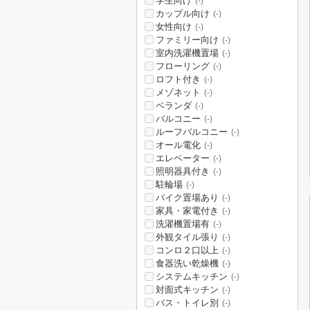
学生向け
(-)
カップル向け
(-)
女性向け
(-)
ファミリー向け
(-)
室内洗濯機置場
(-)
フローリング
(-)
ロフト付き
(-)
メゾネット
(-)
ベランダ
(-)
バルコニー
(-)
ルーフバルコニー
(-)
オール電化
(-)
エレベーター
(-)
照明器具付き
(-)
駐輪場
(-)
バイク置場あり
(-)
家具・家電付き
(-)
洗濯機置場有
(-)
外観タイル張り
(-)
コンロ２口以上
(-)
食器洗い乾燥機
(-)
システムキッチン
(-)
対面式キッチン
(-)
バス・トイレ別
(-)