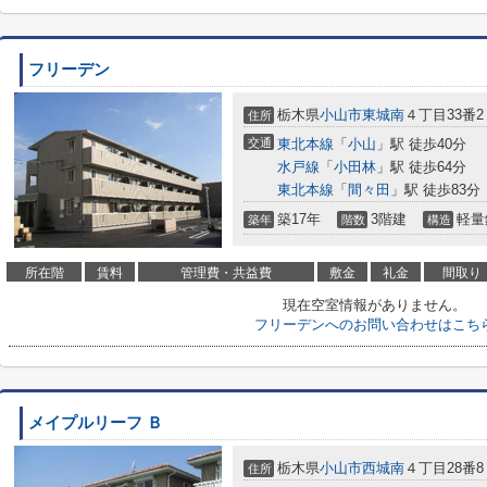
フリーデン
栃木県
小山市
東城南
４丁目33番2
住所
交通
東北本線
「
小山
」駅 徒歩40分
水戸線
「
小田林
」駅 徒歩64分
東北本線
「
間々田
」駅 徒歩83分
築17年
3階建
軽量
築年
階数
構造
所在階
賃料
管理費・共益費
敷金
礼金
間取り
現在空室情報がありません。
フリーデンへのお問い合わせはこち
メイプルリーフ Ｂ
栃木県
小山市
西城南
４丁目28番8
住所