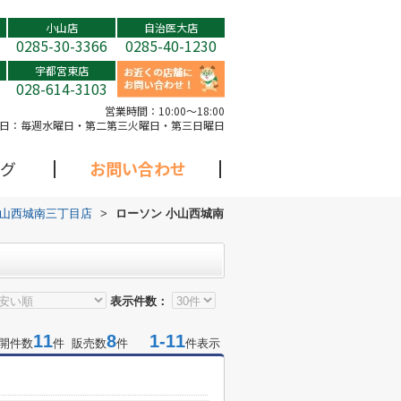
小山店
自治医大店
0285-30-3366
0285-40-1230
宇都宮東店
028-614-3103
営業時間：
10:00～18:00
日：
毎週水曜日・第二第三火曜日・第三日曜日
グ
お問い合わせ
小山西城南三丁目店
>
ローソン 小山西城南
表示件数：
11
8
1-11
開件数
件 販売数
件
件表示