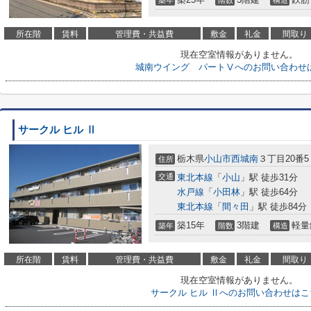
築年
階数
構造
所在階
賃料
管理費・共益費
敷金
礼金
間取り
現在空室情報がありません。
城南ウイング パートⅤへのお問い合わせ
サークル ヒル Ⅱ
栃木県
小山市
西城南
３丁目20番5
住所
交通
東北本線
「
小山
」駅 徒歩31分
水戸線
「
小田林
」駅 徒歩64分
東北本線
「
間々田
」駅 徒歩84分
築15年
3階建
軽量
築年
階数
構造
所在階
賃料
管理費・共益費
敷金
礼金
間取り
現在空室情報がありません。
サークル ヒル Ⅱへのお問い合わせはこ