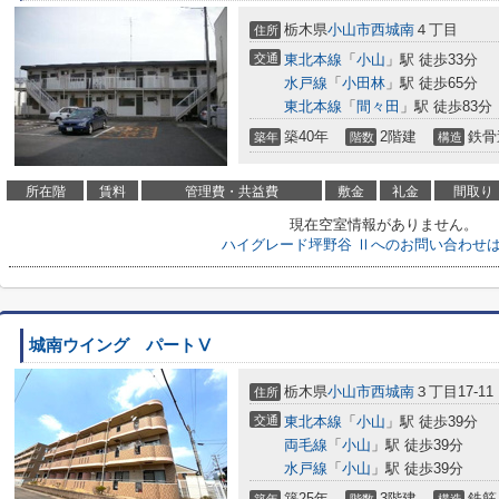
栃木県
小山市
西城南
４丁目
住所
交通
東北本線
「
小山
」駅 徒歩33分
水戸線
「
小田林
」駅 徒歩65分
東北本線
「
間々田
」駅 徒歩83分
築40年
2階建
鉄骨
築年
階数
構造
所在階
賃料
管理費・共益費
敷金
礼金
間取り
現在空室情報がありません。
ハイグレード坪野谷 Ⅱへのお問い合わせ
城南ウイング パートⅤ
栃木県
小山市
西城南
３丁目17-11
住所
交通
東北本線
「
小山
」駅 徒歩39分
両毛線
「
小山
」駅 徒歩39分
水戸線
「
小山
」駅 徒歩39分
築25年
3階建
鉄筋