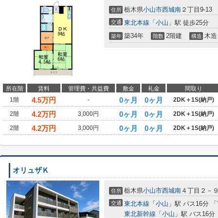
栃木県
小山市
西城南
２丁目9-13
住所
交通
東北本線
「
小山
」駅 徒歩25分
築34年
2階建
木造
築年
階数
構造
所在階
賃料
管理費・共益費
敷金
礼金
間取り
4.5
万円
0ヶ月
0ヶ月
1階
-
2DK＋1S(納戸)
4.2
万円
0ヶ月
0ヶ月
2階
3,000円
2DK＋1S(納戸)
4.2
万円
0ヶ月
0ヶ月
2階
3,000円
2DK＋1S(納戸)
オリュザＫ
栃木県
小山市
西城南
４丁目２－
住所
交通
東北本線
「
小山
」駅 バス16分 
東北新幹線
「
小山
」駅 バス16分