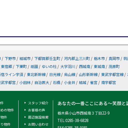
市
/
下野市
/
結城市
/
下都賀郡壬生町
/
河内郡上三川町
/
栃木市
/
真岡市
/
筑
東宿郷
/
下栗町
/
祇園
/
ゆいの杜
/
大字羽川
/
西城南
/
東城南
/
茂原町
新宿ライン宇須
/
東北新幹線
/
日光線
/
烏山線
/
山形新幹線
/
東武宇都宮線
/
東武宇都宮
/
小田林
/
自治医大
/
石橋
/
小金井
/
結城
/
雀宮
/
南宇都宮
あなたの一番ここにある～笑顔と
物件
スタッフ紹介
安めの物件
お客様の声
栃木県小山市西城南３丁目22-9
料物件
周辺施設検索
TEL:0285-38-6828
有り物件
お問い合わせ
FAX:0285-38-9381