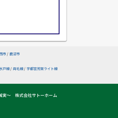
西市
/
鹿沼市
水戸線
/
両毛線
/
宇都宮芳賀ライト線
誠実～ 株式会社サトーホーム