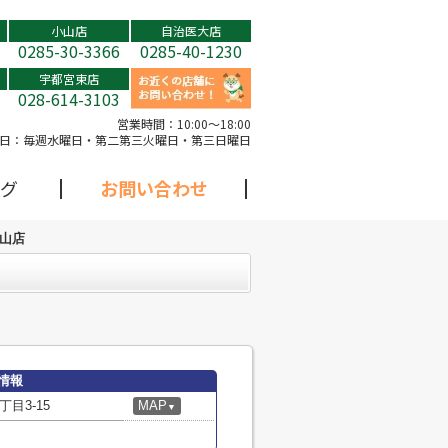
小山店
自治医大店
0285-30-3366
0285-40-1230
宇都宮東店
028-614-3103
営業時間：
10:00～18:00
日：
毎週水曜日・第二第三火曜日・第三日曜日
グ
お問い合わせ
小山店
情報
目3-15
MAP
▼