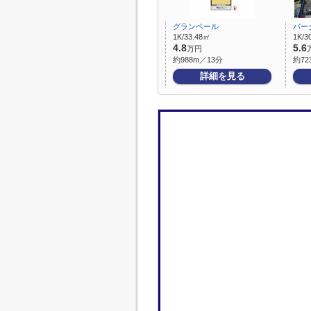
グランペール
パー
1K/33.48㎡
1K/3
4.8
5.6
万円
約988m／13分
約72
詳細を見る