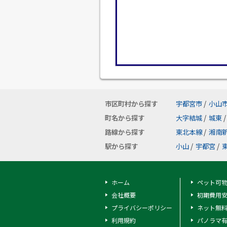
市区町村から探す
宇都宮市
/
小山
町名から探す
大字結城
/
城東
/
路線から探す
東北本線
/
湘南
駅から探す
小山
/
宇都宮
/
ホーム
ペット可
会社概要
初期費用
プライバシーポリシー
ネット無
利用規約
パノラマ