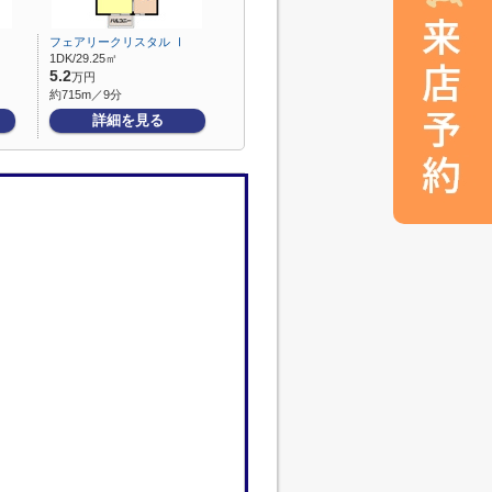
フェアリークリスタル Ⅰ
1DK/29.25㎡
5.2
万円
約715m／9分
詳細を見る