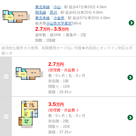
東北本線
「
小山
」駅 徒歩47分車20分 4.0km
両毛線
「
思川
」駅 徒歩81分車20分 4.0km
東北本線
「
小金井
」駅 徒歩57分車20分 4.0km
栃木県
小山市
大字喜沢
596-6
2.7
3.5
万円～
万円
築年数：築34年 ｜募集中：
2室
階数：2階建
経済的な都市ガス使用。初期費用カード払い可能★内見前にオンライン対応も可
能☆彡
2.7
万
円
(管理費・共益費 -)
敷：0ヶ月｜礼：0ヶ月
所在階：1階
間取り：1DK
面積：26.45㎡
3.5
万
円
(管理費・共益費 -)
敷：0ヶ月｜礼：0ヶ月
所在階：2階
間取り：2DK
面積：37.26㎡