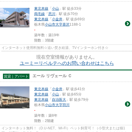
東北本線
「
小山
」駅 徒歩33分
両毛線
「
思川
」駅 徒歩70分
東北本線
「
小金井
」駅 徒歩69分
栃木県
小山市
大字喜沢
1188-1
-
築年数：築19年
階数：3階建
インターネット使用料無料☆追い焚き給湯、TVインターホン付き☆
現在空室情報がありません。
ユーミーリベルテへのお問い合わせはこちら
エール リヴェール Ｃ
賃貸｜アパート
東北本線
「
小金井
」駅 徒歩41分
東北本線
「
小山
」駅 徒歩65分
東北本線
「
自治医大
」駅 徒歩79分
栃木県
小山市
大字羽川
-
築年数：築8年
階数：2階建
インターネット無料！（D.U-NET、Wi-Fi）ペット飼育可！（小型犬または猫1