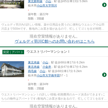
東北新幹線
「
小山
」駅 徒歩65分車13分 5.0km
栃木県
小山市
大字羽川
-
築年数：築22年
階数：3階建
ヴェルディ羽川Aの詳しい情報。薬や日用品を買うのに便利なウエルシア小山羽
川店まで500mです。敷地内ごみ置き場があるので、忙しくてゴミを出す時間が
ないという方も安心です。こちら...
現在空室情報がありません。
ヴェルディ羽川C館へのお問い合わせはこちら
ウエストリバーマンションⅠ
賃貸｜アパート
東北本線
「
小山
」駅 徒歩68分車17分 6.2km
東北本線
「
小金井
」駅 徒歩47分車17分 6.2km
両毛線
「
小山
」駅 徒歩68分車17分 6.2km
栃木県
小山市
大字南半田
57－1
-
築年数：築34年
階数：2階建
ウエストリバーマンションⅠの詳しい情報♪初期費用のカード決済ができます♪こ
ちらの物件はアパートです♪敷地内ごみ置き場があるので、忙しくてゴミを出す時
間がないという方も安心です♪...
現在空室情報がありません。