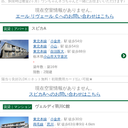
匹、飼育時は敷金2ヶ月）ワンちゃんネコちゃんと一緒にお住まいいただけます♪
現在空室情報がありません。
エール リヴェール Ｃへのお問い合わせはこちら
スピカA
賃貸｜アパート
東北本線
「
小金井
」駅 徒歩54分
東北本線
「
小山
」駅 徒歩54分
東北本線
「
自治医大
」駅 徒歩88分
栃木県
小山市
大字喜沢
-
築年数：築16年
階数：2階建
陽当り良好2LDK☆ネット無料！初期費用カード払い可能★
現在空室情報がありません。
スピカAへのお問い合わせはこちら
ヴェルディ羽川C館
賃貸｜マンション
東北本線
「
小金井
」駅 徒歩30分
両毛線
「
思川
」駅 徒歩63分車9分 4.6km