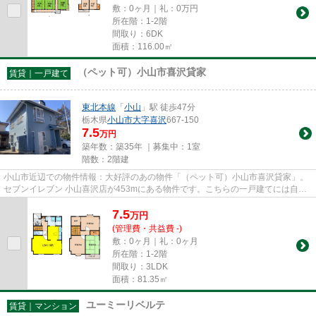
敷：0ヶ月｜礼：0万円
所在階：1-2階
間取り：6DK
面積：116.00㎡
（ペット可）小山市喜沢貸家
賃貸｜一戸建て
東北本線
「
小山
」駅 徒歩47分
栃木県
小山市
大字喜沢
667-150
7.5
万円
築年数：築35年 ｜募集中：
1室
階数：2階建
小山市近辺での物件情報：大好評のあの物件「（ペット可）小山市喜沢貸家」。
セブンイレブン 小山喜沢店が453mにある物件です。こちらの一戸建てには自走
式駐車場があります。こちらは...
7.5
万
円
(管理費・共益費 -)
敷：0ヶ月｜礼：0ヶ月
所在階：1-2階
間取り：3LDK
面積：81.35㎡
ユーミーリベルテ
賃貸｜マンション