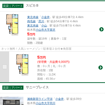
スピカＢ
賃貸｜アパート
東北本線
「
小金井
」駅 徒歩49分車7分 4.4km
両毛線
「
思川
」駅 徒歩54分車7分 4.4km
東北本線
「
小山
」駅 徒歩75分車7分 4.4km
栃木県
小山市
大字喜沢
5
万円
築年数：築16年 ｜募集中：
1室
階数：2階建
ネット無料！人気シャーメゾン！駐車場２台付★角部屋
5
万
円
(管理費・共益費 6,000円)
敷：0ヶ月｜礼：0ヶ月
所在階：1階
間取り：1LDK
面積：45.56㎡
サニープレイス
賃貸｜アパート
湘南新宿ライン宇須
「
小金井
」駅 徒歩39分
栃木県
小山市
大字羽川