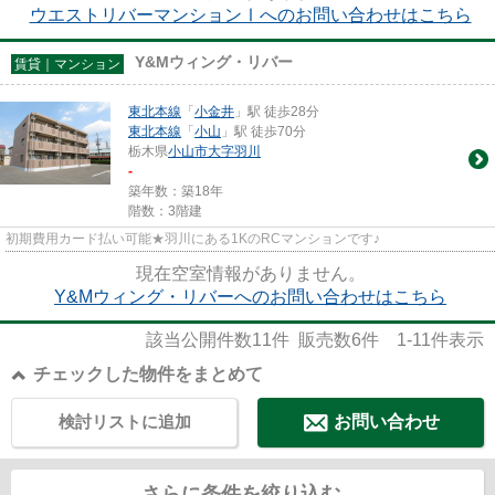
ウエストリバーマンションⅠへのお問い合わせはこちら
Y&Mウィング・リバー
賃貸｜マンション
東北本線
「
小金井
」駅 徒歩28分
東北本線
「
小山
」駅 徒歩70分
栃木県
小山市
大字羽川
-
築年数：築18年
階数：3階建
初期費用カード払い可能★羽川にある1KのRCマンションです♪
現在空室情報がありません。
Y&Mウィング・リバーへのお問い合わせはこちら
該当公開件数
11
件 販売数
6
件
1-11
件表示
チェックした物件をまとめて
検討リストに追加
お問い合わせ
さらに条件を絞り込む