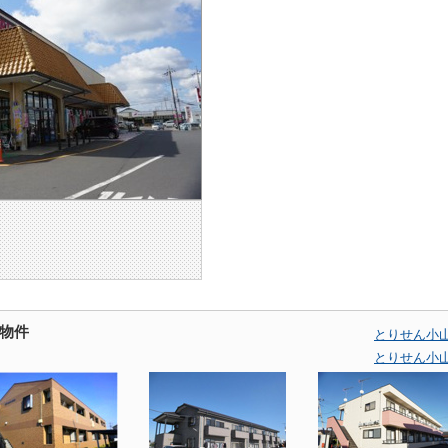
物件
とりせん小
とりせん小