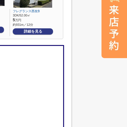
フレグランス西友B
3DK/52.00㎡
5
万円
約931m／12分
詳細を見る