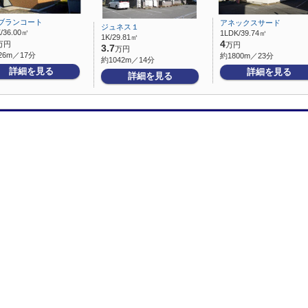
ブランコート
アネックスサード
ジュネス１
/36.00㎡
1LDK/39.74㎡
1K/29.81㎡
4
万円
万円
3.7
万円
26m／17分
約1800m／23分
約1042m／14分
詳細を見る
詳細を見る
詳細を見る