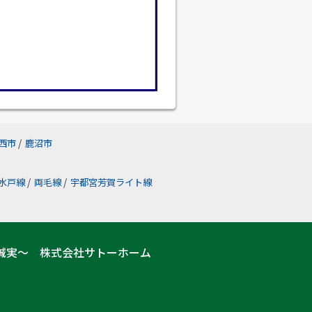
西市
/
鹿沼市
水戸線
/
両毛線
/
宇都宮芳賀ライト線
誠実～ 株式会社サトーホーム