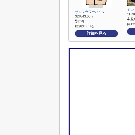
モン
サンフラワーハイツ
1LDK
3DK/43.06㎡
4.6
5
万円
約13
約263m／4分
詳細を見る