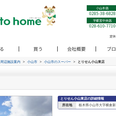
小山本店
0285-38-6828
宇都宮中央店
028-610-7710
定休
る
買う
会社概要
ブロ
周辺施設案内
>
小山市
>
小山市のスーパー
>
とりせん小山東店
とりせん小山東店の詳細情報
所在地
栃木県小山市大字横倉新田2