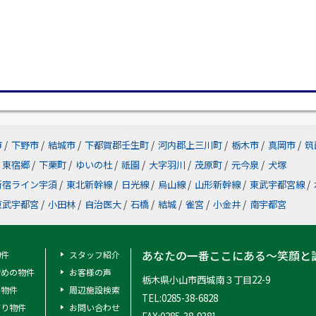
市
/
下野市
/
結城市
/
下都賀郡壬生町
/
河内郡上三川町
/
栃木市
/
真岡市
/
筑
東宿郷
/
下栗町
/
ゆいの杜
/
祇園
/
大字羽川
/
茂原町
/
元今泉
/
犬塚
新宿ライン宇須
/
東北新幹線
/
日光線
/
烏山線
/
山形新幹線
/
東武宇都宮線
/
東武宇都宮
/
小田林
/
自治医大
/
石橋
/
結城
/
雀宮
/
小金井
/
南宇都宮
あなたの一番ここにある～笑顔と
物件
スタッフ紹介
安めの物件
お客様の声
栃木県小山市西城南３丁目22-9
料物件
周辺施設検索
TEL:0285-38-6828
有り物件
お問い合わせ