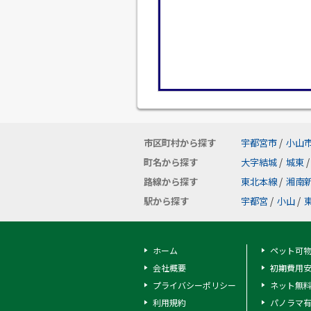
市区町村から探す
宇都宮市
/
小山
町名から探す
大字結城
/
城東
/
路線から探す
東北本線
/
湘南
駅から探す
宇都宮
/
小山
/
ホーム
ペット可
会社概要
初期費用
プライバシーポリシー
ネット無
利用規約
パノラマ