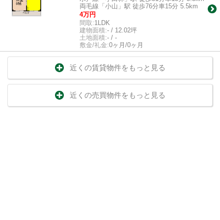
両毛線「小山」駅 徒歩76分車15分 5.5km
4万円
間取:
1LDK
建物面積:
- / 12.02坪
土地面積:
- / -
敷金/礼金:
0ヶ月/0ヶ月
近くの賃貸物件をもっと見る
近くの売買物件をもっと見る