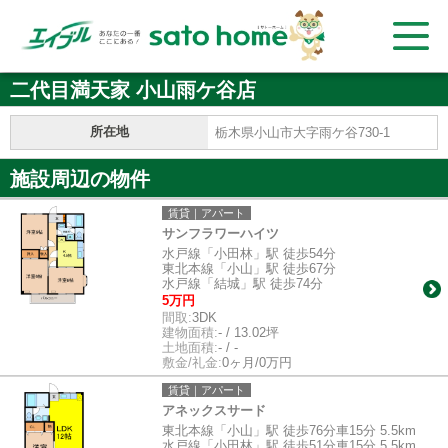
二代目満天家 小山雨ケ谷店
所在地
栃木県小山市大字雨ケ谷730-1
施設周辺の物件
賃貸｜アパート
サンフラワーハイツ
水戸線「小田林」駅 徒歩54分
東北本線「小山」駅 徒歩67分
水戸線「結城」駅 徒歩74分
5万円
間取:
3DK
建物面積:
- / 13.02坪
土地面積:
- / -
敷金/礼金:
0ヶ月/0万円
賃貸｜アパート
アネックスサード
東北本線「小山」駅 徒歩76分車15分 5.5km
水戸線「小田林」駅 徒歩51分車15分 5.5km