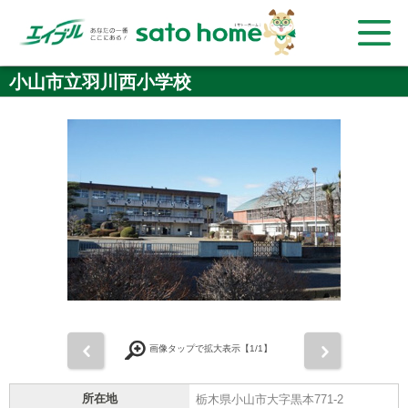
小山市立羽川西小学校
前
次
画像タップで拡大表示【
1
/1】
所在地
栃木県小山市大字黒本771-2