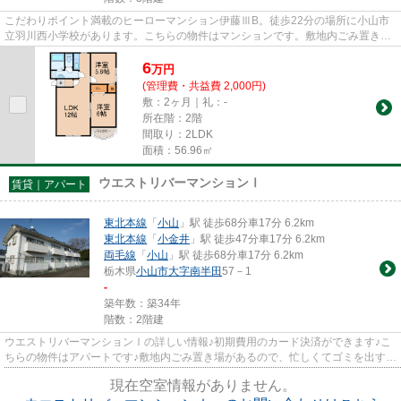
こだわりポイント満載のヒーローマンション伊藤ⅢB。徒歩22分の場所に小山市
立羽川西小学校があります。こちらの物件はマンションです。敷地内ごみ置き場
があるため気軽にごみ捨てを行...
6
万
円
(管理費・共益費 2,000円)
敷：2ヶ月｜礼：-
所在階：2階
間取り：2LDK
面積：56.96㎡
ウエストリバーマンションⅠ
賃貸｜アパート
東北本線
「
小山
」駅 徒歩68分車17分 6.2km
東北本線
「
小金井
」駅 徒歩47分車17分 6.2km
両毛線
「
小山
」駅 徒歩68分車17分 6.2km
栃木県
小山市
大字南半田
57－1
-
築年数：築34年
階数：2階建
ウエストリバーマンションⅠの詳しい情報♪初期費用のカード決済ができます♪こ
ちらの物件はアパートです♪敷地内ごみ置き場があるので、忙しくてゴミを出す時
間がないという方も安心です♪...
現在空室情報がありません。