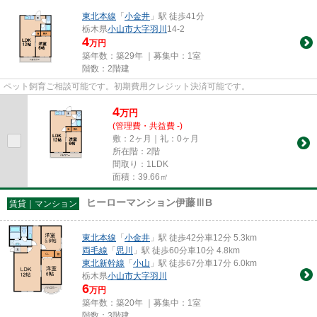
東北本線
「
小金井
」駅 徒歩41分
栃木県
小山市
大字羽川
14-2
4
万円
築年数：築29年 ｜募集中：
1室
階数：2階建
ペット飼育ご相談可能です。初期費用クレジット決済可能です。
4
万
円
(管理費・共益費 -)
敷：2ヶ月｜礼：0ヶ月
所在階：2階
間取り：1LDK
面積：39.66㎡
ヒーローマンション伊藤ⅢB
賃貸｜マンション
東北本線
「
小金井
」駅 徒歩42分車12分 5.3km
両毛線
「
思川
」駅 徒歩60分車10分 4.8km
東北新幹線
「
小山
」駅 徒歩67分車17分 6.0km
栃木県
小山市
大字羽川
6
万円
築年数：築20年 ｜募集中：
1室
階数：3階建