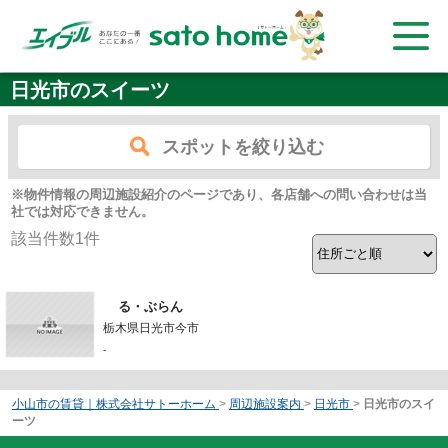
日光市のスイーツ
スポットを絞り込む
※物件情報の周辺施設紹介のページであり、各店舗への問い合わせは当
社では対応できません。
該当件数
1
件
る・ぶらん
栃木県日光市今市
-
小山市の賃貸｜株式会社サトーホーム
>
周辺施設案内
>
日光市
>
日光市のスイ
ーツ