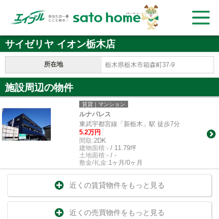
サイゼリヤ イオン栃木店
所在地
栃木県栃木市箱森町37-9
施設周辺の物件
賃貸｜マンション
ルナパレス
東武宇都宮線「新栃木」駅 徒歩7分
5.2万円
間取:
2DK
建物面積:
- / 11.79坪
土地面積:
- / -
敷金/礼金:
1ヶ月/0ヶ月
近くの賃貸物件をもっと見る
近くの売買物件をもっと見る